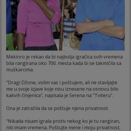
Mekinro je rekao da bi najbolja igračica svih vremena
bila rangirana oko 700. mesta kada bi se takmičila sa
muškarcima.
"Dragi Džone, volim vas i poštujem, ali ne stavljajte
me u svoje izjave koje nisu iznesene na osnovu bilo
kakvih činjenica", napisala je Serena na "Tviteru".
Ona je zatražila da se poštuje njena privatnost.
"Nikada nisam igrala protiv nekog ko je tu rangiran,
niti imam vremena. Poštujte mene i moju privatnost,