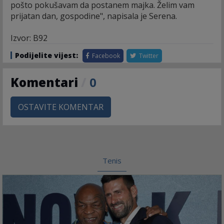
pošto pokušavam da postanem majka. Želim vam
prijatan dan, gospodine", napisala je Serena.
Izvor: B92
Podijelite vijest:
Facebook
Twitter
Komentari
/
0
OSTAVITE KOMENTAR
Tenis