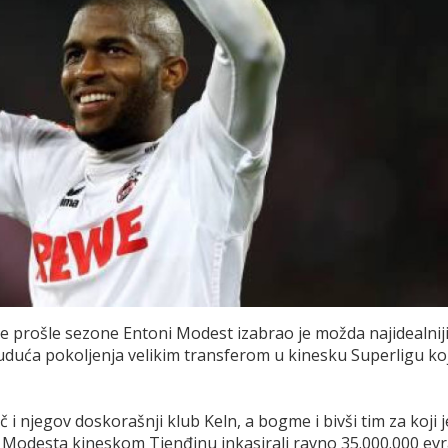
ge prošle sezone Entoni Modest izabrao je možda najidealnij
duća pokoljenja velikim transferom u kinesku Superligu koj
 i njegov doskorašnji klub Keln, a bogme i bivši tim za koji j
 Modesta kineskom Tjenđinu inkasirali ravno 35.000.000 evr