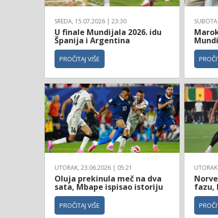
SREDA, 15.07.2026 | 23:30
SUBOTA, 
U finale Mundijala 2026. idu
Maroko
Španija i Argentina
Mundi
PROČITAJ VIŠE
PROČIT
UTORAK, 23.06.2026 | 05:21
UTORAK, 
Oluja prekinula meč na dva
Norve
sata, Mbape ispisao istoriju
fazu, 
PROČITAJ VIŠE
PROČIT