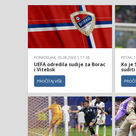
PONEDELJAK, 03.08.2026 | 17:38
PETAK, 1
UEFA odredila sudije za Borac
Ko je 
i Vitebsk
suditi
PROČITAJ VIŠE
PROČIT