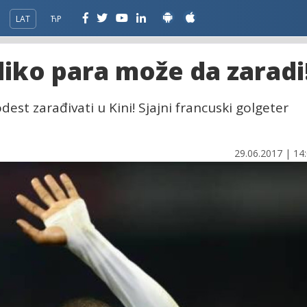
LAT
ЋР
iko para može da zaradi
est zarađivati u Kini! Sjajni francuski golgeter
29.06.2017 | 14