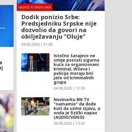
NAJVIŠE KOMENTARA
Dodik ponizio Srbe:
Predsjedniku Srpske nije
dozvolio da govori na
obilježavanju "Oluje"
04.08.2026 | 21:48
Istočno Sarajevo ne
smije postati sigurna
a
kuća za organizovani
aj
kriminal, država i
policija moraju biti
jače od kriminalnih
grupa
04.08.2026 | 12:30
Novinarku BN TV
"namamio" da dođe
kući da uzme izjavu, a
onda je fizički napao
(AUDIO/VIDEO)
06.08.2026 | 13:32