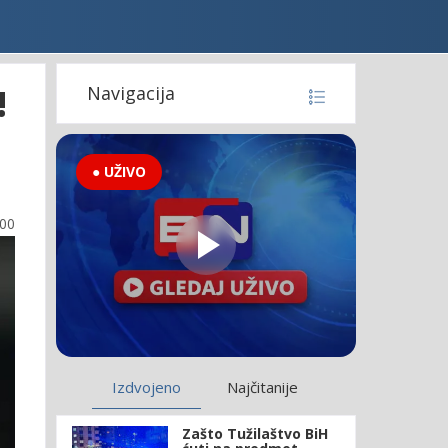
!
Navigacija
● UŽIVO
:00
Izdvojeno
Najčitanije
Zašto Tužilaštvo BiH