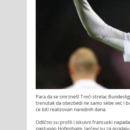
Para da se smrzneš! Treći strelac Bundesli
trenutak da obezbedi ne samo sebe već i bu
će biti realizovan narednih dana.
Odlično su prošli i iskusni francuski napadač
nastupao Hofenhajm. Jarčevi su za prodaju