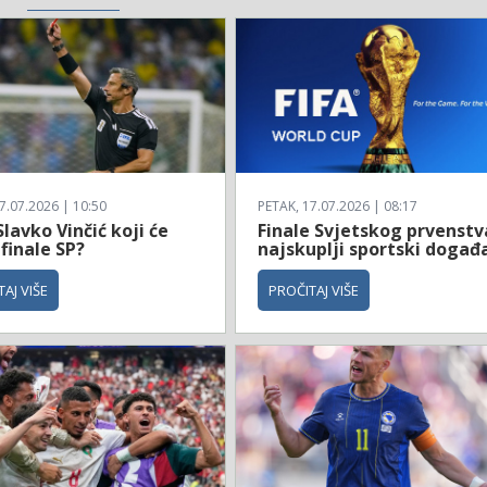
7.07.2026 | 10:50
PETAK, 17.07.2026 | 08:17
Slavko Vinčić koji će
Finale Svjetskog prvenstv
 finale SP?
najskuplji sportski događ
AJ VIŠE
PROČITAJ VIŠE