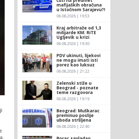
ćuti na predmet
mafijaških obračuna
u Istočnom Sarajevu?!
06.08.2026 | 19:53
Kraj arbitraže od 1,3
milijarde KM: RiTE
Ugljevik u krizi
06.08.2026 | 19:30
PDV ukinuti, lijekovi
ne mogu imati isti
porez kao luksuz
06.08.2026 | 21:22
Zelenski stiže u
Beograd - poznate
teme razgovora
06.08.2026 | 19:19
i
i
Beograd: Muškarac
preminuo poslije
uboda stršljena
06.08.2026 | 22:40
e
a,
Borac savladao