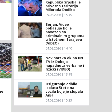
Republika Srpska je
privatna teritorija
Milorada Dodika
05.08.2026 | 15:49
Berjan: Video
pokazuje ko je
povezan sa
kriminalnim grupama
u Istočnom Sarajevu
(VIDEO)
04.08.2026 | 14:40
Novinarska ekipa BN
TV iz Doboja
napadnuta verbalno i
fizički (VIDEO)
04.08.2026 | 13:18
Osiguranje odbilo
isplatu štete na
vozilu koje je slupala
as
Anja
04.08.2026 | 15:23