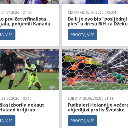
04.07.2026 | 21:45
ČETVRTAK, 02.07.2026 | 05:04
 prvi četvrfinalista
Da li je ovo bio “posljednji
jala, pobjedili Kanadu
ples” u dresu BiH za Džeku
AJ VIŠE
PROČITAJ VIŠE
23.06.2026 | 05:15
SUBOTA, 20.06.2026 | 21:11
ška izborila nokaut
Fudbaleri Holandije večer
Haland briljirao
ubjedljivi protiv Švedske
AJ VIŠE
PROČITAJ VIŠE