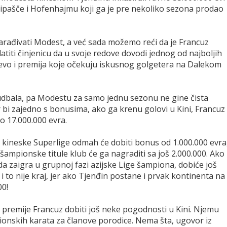
pripašče i Hofenhajmu koji ga je pre nekoliko sezona prodao
zarađivati Modest, a već sada možemo reći da je Francuz
titi činjenicu da u svoje redove dovodi jednog od najboljih
, evo i premija koje očekuju iskusnog golgetera na Dalekom
udbala, pa Modestu za samo jednu sezonu ne gine čista
jer bi zajedno s bonusima, ako ga krenu golovi u Kini, Francuz
o 17.000.000 evra.
c kineske Superlige odmah će dobiti bonus od 1.000.000 evra
šampionske titule klub će ga nagraditi sa još 2.000.000. Ako
zaigra u grupnoj fazi azijske Lige šampiona, dobiće još
i to nije kraj, jer ako Tjenđin postane i prvak kontinenta na
00!
 premije Francuz dobiti još neke pogodnosti u Kini. Njemu
avionskih karata za članove porodice. Nema šta, ugovor iz