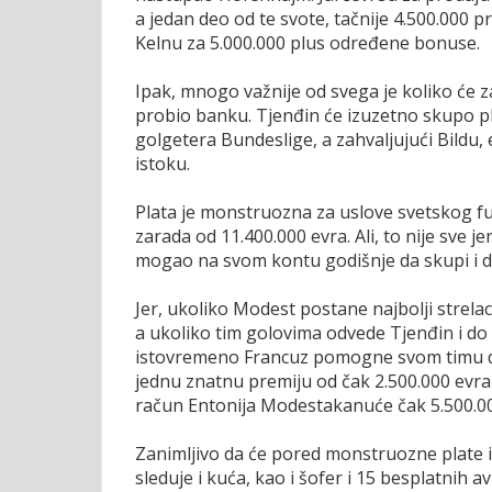
a jedan deo od te svote, tačnije 4.500.000 
Kelnu za 5.000.000 plus određene bonuse.
Ipak, mnogo važnije od svega je koliko će 
probio banku. Tjenđin će izuzetno skupo pla
golgetera Bundeslige, a zahvaljujući Bildu
istoku.
Plata je monstruozna za uslove svetskog f
zarada od 11.400.000 evra. Ali, to nije sve 
mogao na svom kontu godišnje da skupi i d
Jer, ukoliko Modest postane najbolji strela
a ukoliko tim golovima odvede Tjenđin i do 
istovremeno Francuz pomogne svom timu da 
jednu znatnu premiju od čak 2.500.000 evra 
račun Entonija Modestakanuće čak 5.500.0
Zanimljivo da će pored monstruozne plate i
sleduje i kuća, kao i šofer i 15 besplatnih 