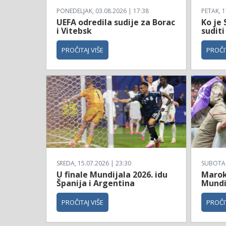
PONEDELJAK, 03.08.2026 | 17:38
PETAK, 1
UEFA odredila sudije za Borac
Ko je 
i Vitebsk
suditi
PROČITAJ VIŠE
PROČIT
SREDA, 15.07.2026 | 23:30
SUBOTA, 
U finale Mundijala 2026. idu
Maroko
Španija i Argentina
Mundi
PROČITAJ VIŠE
PROČIT