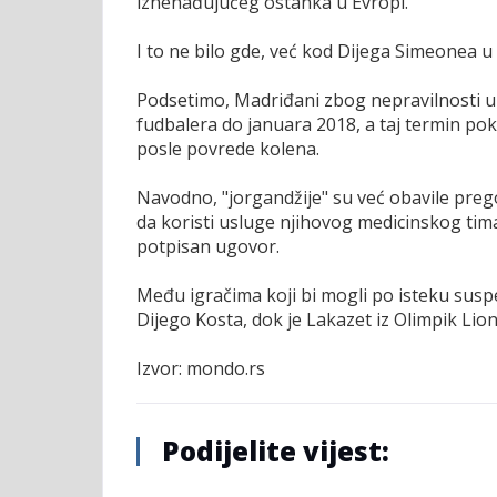
iznenađujućeg ostanka u Evropi.
I to ne bilo gde, već kod Dijega Simeonea u 
Podsetimo, Madriđani zbog nepravilnosti u
fudbalera do januara 2018, a taj termin p
posle povrede kolena.
Navodno, "jorgandžije" su već obavile pr
da koristi usluge njihovog medicinskog tim
potpisan ugovor.
Među igračima koji bi mogli po isteku suspen
Dijego Kosta, dok je Lakazet iz Olimpik Lio
Izvor: mondo.rs
Podijelite vijest: