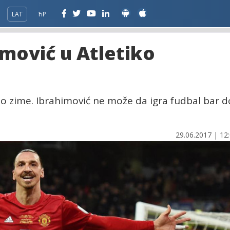
LAT
ЋР
imović u Atletiko
do zime. Ibrahimović ne može da igra fudbal bar d
29.06.2017 | 12