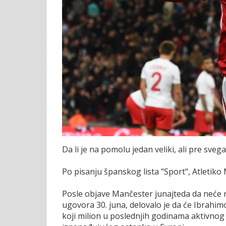
Da li je na pomolu jedan veliki, ali pre sve
Po pisanju španskog lista "Sport", Atletiko
Posle objave Mančester junajteda da neće 
ugovora 30. juna, delovalo je da će Ibrahimo
koji milion u poslednjih godinama aktivnog