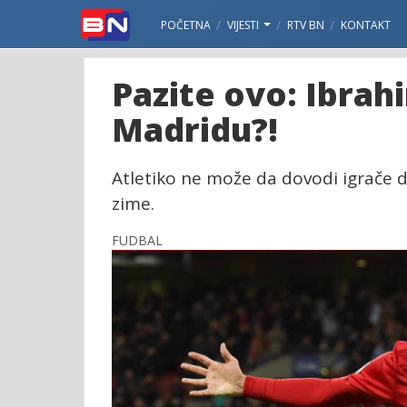
POČETNA
VIJESTI
RTV BN
KONTAKT
Pazite ovo: Ibrah
Madridu?!
Atletiko ne može da dovodi igrače 
zime.
FUDBAL