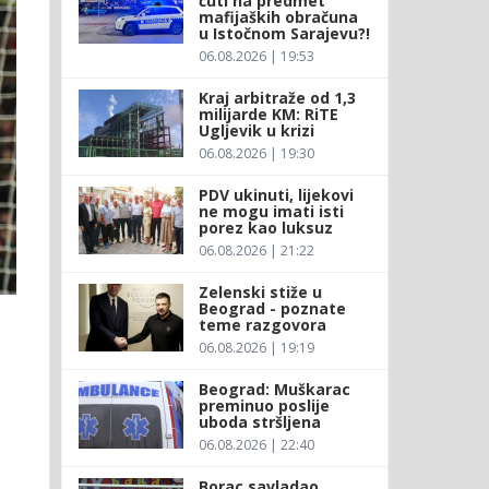
ćuti na predmet
mafijaških obračuna
u Istočnom Sarajevu?!
06.08.2026 | 19:53
Kraj arbitraže od 1,3
milijarde KM: RiTE
Ugljevik u krizi
06.08.2026 | 19:30
PDV ukinuti, lijekovi
ne mogu imati isti
porez kao luksuz
06.08.2026 | 21:22
Zelenski stiže u
Beograd - poznate
teme razgovora
06.08.2026 | 19:19
Beograd: Muškarac
preminuo poslije
uboda stršljena
06.08.2026 | 22:40
Borac savladao