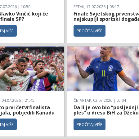
7.07.2026 | 10:50
PETAK, 17.07.2026 | 08:17
Slavko Vinčić koji će
Finale Svjetskog prvenstv
 finale SP?
najskuplji sportski događ
AJ VIŠE
PROČITAJ VIŠE
04.07.2026 | 21:45
ČETVRTAK, 02.07.2026 | 05:04
 prvi četvrfinalista
Da li je ovo bio “posljednji
jala, pobjedili Kanadu
ples” u dresu BiH za Džeku
AJ VIŠE
PROČITAJ VIŠE