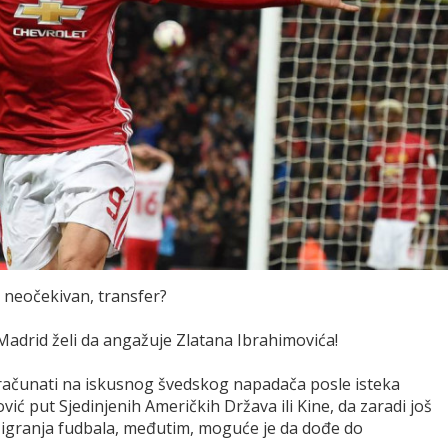
ga neočekivan, transfer?
 Madrid želi da angažuje Zlatana Ibrahimovića!
računati na iskusnog švedskog napadača posle isteka
vić put Sjedinjenih Američkih Država ili Kine, da zaradi još
 igranja fudbala, međutim, moguće je da dođe do