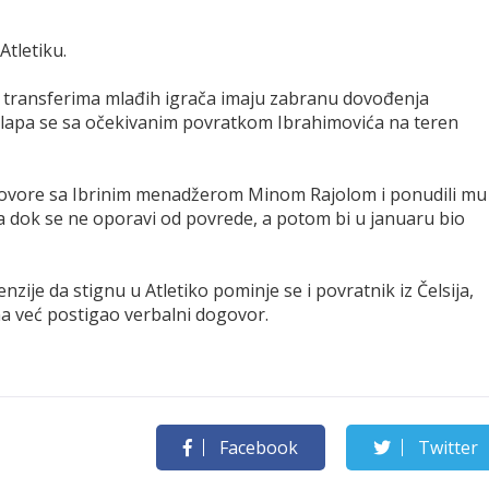
Atletiku.
 transferima mlađih igrača imaju zabranu dovođenja
oklapa se sa očekivanim povratkom Ibrahimovića na teren
egovore sa Ibrinim menadžerom Minom Rajolom i ponudili mu
a dok se ne oporavi od povrede, a potom bi u januaru bio
zije da stignu u Atletiko pominje se i povratnik iz Čelsija,
na već postigao verbalni dogovor.
Facebook
Twitter