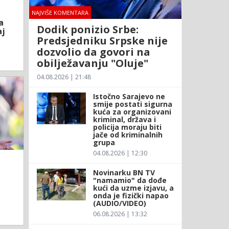
NAJVIŠE KOMENTARA
a
Dodik ponizio Srbe:
aj
Predsjedniku Srpske nije
dozvolio da govori na
obilježavanju "Oluje"
04.08.2026 | 21:48
Istočno Sarajevo ne
smije postati sigurna
kuća za organizovani
kriminal, država i
policija moraju biti
jače od kriminalnih
grupa
04.08.2026 | 12:30
Novinarku BN TV
"namamio" da dođe
kući da uzme izjavu, a
onda je fizički napao
(AUDIO/VIDEO)
06.08.2026 | 13:32