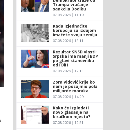
Demokrate traže od
Trampa vraćanje
sankcija Dodiku
07.08.2026 | 11:19
Kada izjednačite
korupciju sa izdajom
imaćete svoju zemlju
07.08.2026 | 13:11
Rezultat SNSD vlasti:
Srpska ima manji BDP
po glavi stanovnika
od FBiH
07.08.2026 | 12:13
Zora Vidović krije ko
nam je pozajmio pola
milijarde maraka
07.08.2026 | 14:29
Kako će izgledati
novo glasanje na
biračkom mjestu?
o
07.08.2026 | 12:51