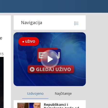
Navigacija
je
● UŽIVO
:15
Izdvojeno
Najčitanije
Republikanci i