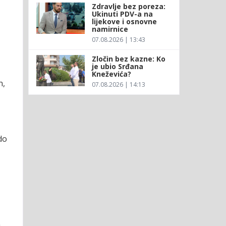
Zdravlje bez poreza:
Ukinuti PDV-a na
lijekove i osnovne
namirnice
07.08.2026 | 13:43
Zločin bez kazne: Ko
je ubio Srđana
Kneževića?
n,
07.08.2026 | 14:13
do