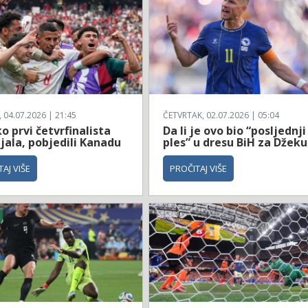
04.07.2026 | 21:45
ČETVRTAK, 02.07.2026 | 05:04
 prvi četvrfinalista
Da li je ovo bio “posljednji
jala, pobjedili Kanadu
ples” u dresu BiH za Džeku
AJ VIŠE
PROČITAJ VIŠE