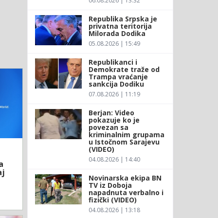
06.08.2026 | 13:32
Republika Srpska je
privatna teritorija
Milorada Dodika
05.08.2026 | 15:49
Republikanci i
Demokrate traže od
Trampa vraćanje
sankcija Dodiku
07.08.2026 | 11:19
Berjan: Video
pokazuje ko je
povezan sa
kriminalnim grupama
u Istočnom Sarajevu
(VIDEO)
04.08.2026 | 14:40
a
aj
Novinarska ekipa BN
TV iz Doboja
napadnuta verbalno i
fizički (VIDEO)
04.08.2026 | 13:18