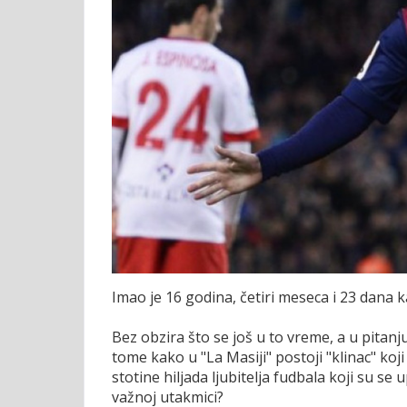
Imao je 16 godina, četiri meseca i 23 dana k
Bez obzira što se još u to vreme, a u pitanj
tome kako u "La Masiji" postoji "klinac" koji
stotine hiljada ljubitelja fudbala koji su se
važnoj utakmici?