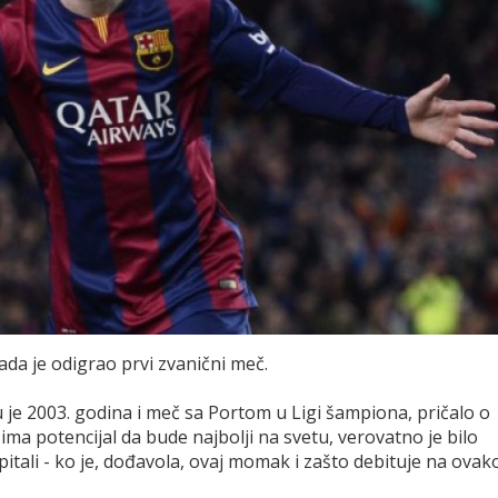
ada je odigrao prvi zvanični meč.
u je 2003. godina i meč sa Portom u Ligi šampiona, pričalo o
 ima potencijal da bude najbolji na svetu, verovatno je bilo
 upitali - ko je, dođavola, ovaj momak i zašto debituje na ovak