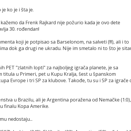
 ko je i šta je.
ažemo da Frenk Rajkard nije požurio kada je ovo dete
avlja 30. rođendan!
ta koji je potpisao sa Barselonom, na salveti (!!!), ali i to
ima dok ga drugi ne ukradu. Nije im smetalo ni to što je sita
ih PET "zlatnih lopti" za najboljeg igrača planete, je sa
titula u Primeri, pet u Kupu Kralja, šest u španskom
upa Evrope i tri SP za klubove. Takođe, tu su i SP za igrače 
enstva u Brazilu, ali je Argentina poražena od Nemačke (1:0),
 u finalu Kopa Amerike.
 mu nedostaju...