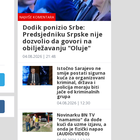
NAJVIŠE KOMENTARA
Dodik ponizio Srbe:
Predsjedniku Srpske nije
dozvolio da govori na
obilježavanju "Oluje"
04.08.2026 | 21:48
Istočno Sarajevo ne
smije postati sigurna
kuća za organizovani
kriminal, država i
policija moraju biti
jače od kriminalnih
grupa
04.08.2026 | 12:30
Novinarku BN TV
"namamio" da dođe
kući da uzme izjavu, a
onda je fizički napao
(AUDIO/VIDEO)