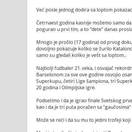
Već posle jednog dodira sa loptom pokazao je
Četrnaest godina kasnije možemo samo da k
pogurao u prvi tim, a to "dete" danas prosl
Mnogo je prošlo (17 godina) od prvog dokumen
dovoljno pokazuje koliko se žurilo Katalonc
samo su gledali koliko je vešt sa loptom...
Najbolji fudbaler 21. veka, i osvajač rekordn
Barselonom za sve ove godine osvojio osam 
Superkupu, četiri Lige šampiona, tri Superk
20 godina i Olimpijske igre.
Podsetimo i da je igrao finale Svetskog prv
kao i da je tri puta poražen sa "gaučosima"
Može se reći i da su mu to jedini trofeji koji