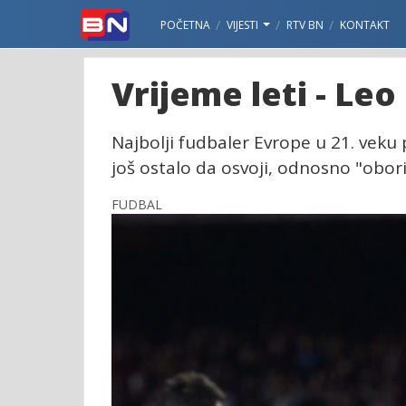
POČETNA
VIJESTI
RTV BN
KONTAKT
Vrijeme leti - Le
Najbolji fudbaler Evrope u 21. veku 
još ostalo da osvoji, odnosno "obor
FUDBAL