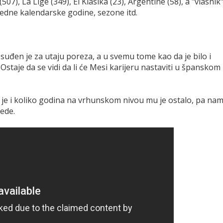
 (507), La Lige (349), El Klasika (23), Argentine (58), a "vlasnik
 jedne kalendarske godine, sezone itd.
 osuđen je za utaju poreza, a u svemu tome kao da je bilo i
taje da se vidi da li će Mesi karijeru nastaviti u španskom
e je i koliko godina na vrhunskom nivou mu je ostalo, pa na
ede.