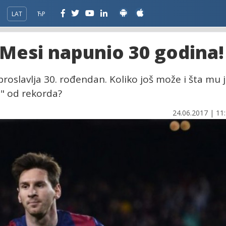
LAT
ЋР
o Mesi napunio 30 godina!
proslavlja 30. rođendan. Koliko još može i šta mu 
i" od rekorda?
24.06.2017 | 11