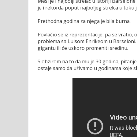
Mesi je i najbolji strelac u istoriji Barselone
je i rekorda poput najboljeg strelca u toku
Prethodna godina za njega je bila burna.
Povlačio se iz reprezentacije, pa se vratio,
problema sa Luisom Enrikeom u Barseloni. Os
gigantu ili će uskoro promeniti sredinu.
S obzirom na to da mu je 30 godina, pitanj
ostaje samo da uživamo u godinama koje sl