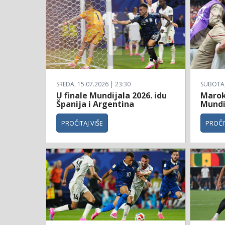
SREDA, 15.07.2026 | 23:30
SUBOTA, 
U finale Mundijala 2026. idu
Maroko
Španija i Argentina
Mundi
PROČITAJ VIŠE
PROČIT