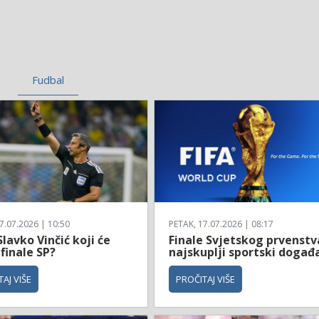
Fudbal
7.07.2026 | 10:50
PETAK, 17.07.2026 | 08:17
Slavko Vinčić koji će
Finale Svjetskog prvenstv
 finale SP?
najskuplji sportski događ
AJ VIŠE
PROČITAJ VIŠE