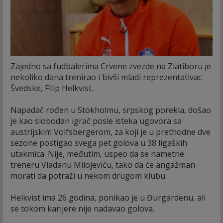
Zajedno sa fudbalerima Crvene zvezde na Zlatiboru je
nekoliko dana trenirao i bivši mladi reprezentativac
Švedske, Filip Helkvist.
Napadač rođen u Stokholmu, srpskog porekla, došao
je kao slobodan igrač posle isteka ugovora sa
austrijskim Volfsbergerom, za koji je u prethodne dve
sezone postigao svega pet golova u 38 ligaških
utakmica. Nije, međutim, uspeo da se nametne
treneru Vladanu Milojeviću, tako da će angažman
morati da potraži u nekom drugom klubu.
Helkvist ima 26 godina, ponikao je u Đurgardenu, ali
se tokom karijere nije nadavao golova.