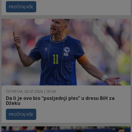
PROČITAJ VIŠE
ČETVRTAK, 02.07.2026 | 05:04
Da li je ovo bio “posljednji ples” u dresu BiH za
Džeku
PROČITAJ VIŠE