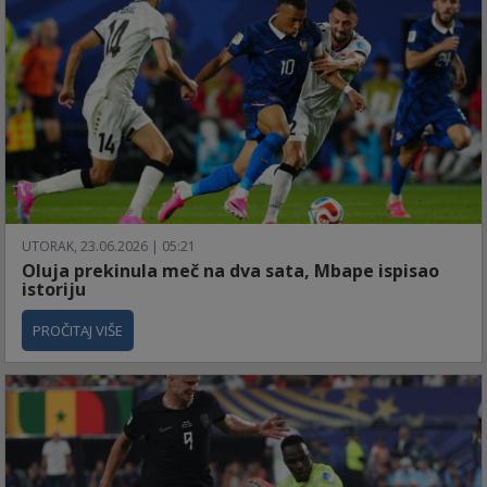
UTORAK, 23.06.2026 | 05:21
Oluja prekinula meč na dva sata, Mbape ispisao
istoriju
PROČITAJ VIŠE