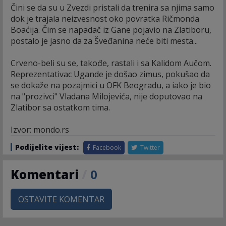
Čini se da su u Zvezdi pristali da trenira sa njima samo
dok je trajala neizvesnost oko povratka Ričmonda
Boaćija. Čim se napadač iz Gane pojavio na Zlatiboru,
postalo je jasno da za Šveđanina neće biti mesta...
Crveno-beli su se, takođe, rastali i sa Kalidom Aučom.
Reprezentativac Ugande je došao zimus, pokušao da
se dokaže na pozajmici u OFK Beogradu, a iako je bio
na "prozivci" Vladana Milojevića, nije doputovao na
Zlatibor sa ostatkom tima.
Izvor: mondo.rs
Podijelite vijest:
Facebook
Twitter
Komentari
/
0
OSTAVITE KOMENTAR