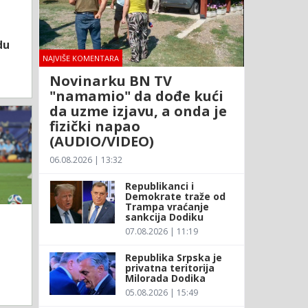
du
NAJVIŠE KOMENTARA
Novinarku BN TV
"namamio" da dođe kući
da uzme izjavu, a onda je
fizički napao
(AUDIO/VIDEO)
06.08.2026 | 13:32
Republikanci i
Demokrate traže od
Trampa vraćanje
sankcija Dodiku
07.08.2026 | 11:19
Republika Srpska je
privatna teritorija
Milorada Dodika
05.08.2026 | 15:49