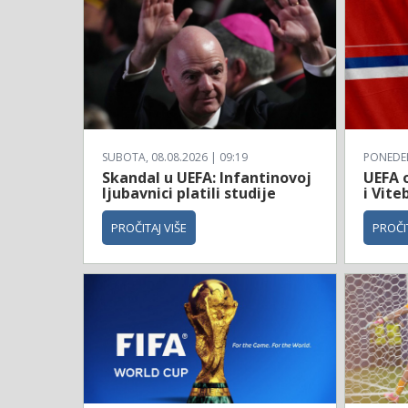
SUBOTA, 08.08.2026 | 09:19
PONEDELJ
Skandal u UEFA: Infantinovoj
UEFA o
ljubavnici platili studije
i Vite
PROČITAJ VIŠE
PROČIT