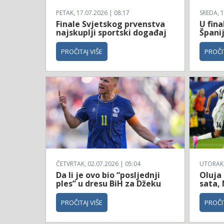
PETAK, 17.07.2026 | 08:17
SREDA, 1
Finale Svjetskog prvenstva
U fina
najskuplji sportski događaj
Španij
PROČITAJ VIŠE
PROČIT
ČETVRTAK, 02.07.2026 | 05:04
UTORAK, 
Da li je ovo bio “posljednji
Oluja
ples” u dresu BiH za Džeku
sata, 
PROČITAJ VIŠE
PROČIT