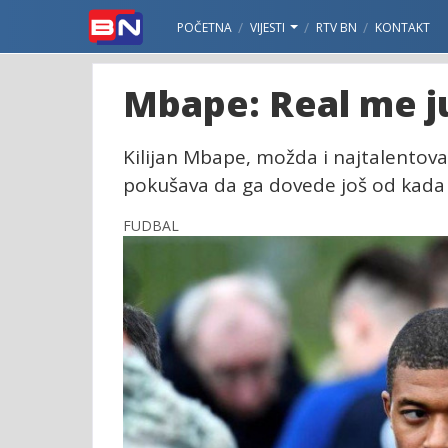
POČETNA
VIJESTI
RTV BN
KONTAKT
Mbape: Real me ju
Kilijan Mbape, možda i najtalentovan
pokušava da ga dovede još od kada 
FUDBAL