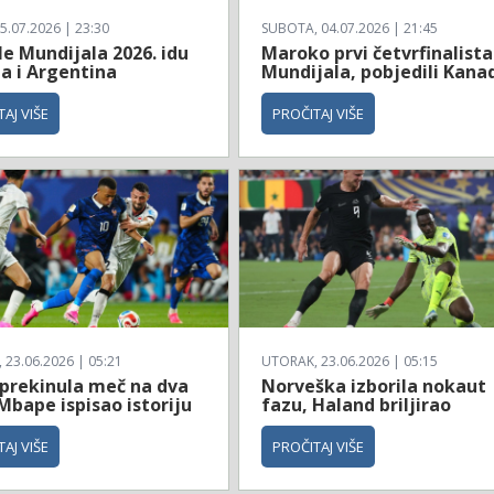
5.07.2026 | 23:30
SUBOTA, 04.07.2026 | 21:45
le Mundijala 2026. idu
Maroko prvi četvrfinalista
a i Argentina
Mundijala, pobjedili Kana
AJ VIŠE
PROČITAJ VIŠE
23.06.2026 | 05:21
UTORAK, 23.06.2026 | 05:15
 prekinula meč na dva
Norveška izborila nokaut
Mbape ispisao istoriju
fazu, Haland briljirao
AJ VIŠE
PROČITAJ VIŠE