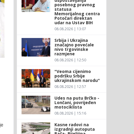
uspostavljanja
posebnog pravnog
statusa
Memorijalnog centra
Potočari direktan
udar na Ustav BIH
08.08.2026 | 13:07
Srbija i Ukrajina
značajno povećale
nivo trgovinske
razmjene
08.08.2026 | 12:50
"Veoma cijenimo
podršku Srbije
ukrajinskom narodu"
08.08.2026 | 12:57
Udes na putu Brčko -
Lončani, povrijeđen
motociklista
08.08.2026 | 15:16
je
Kasne radovi na
izgradnji autoputa
Rača- Bijeljiina