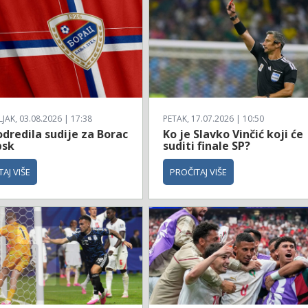
AK, 03.08.2026 | 17:38
PETAK, 17.07.2026 | 10:50
dredila sudije za Borac
Ko je Slavko Vinčić koji će
bsk
suditi finale SP?
AJ VIŠE
PROČITAJ VIŠE