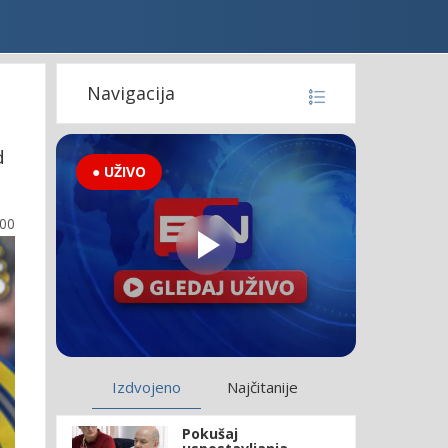
Navigacija
d
● UŽIVO
:00
Izdvojeno
Najčitanije
Pokušaj