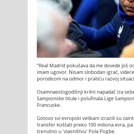
"Real Madrid pokušava da me dovede još od
imam ugovor. Nisam slobodan igrač, videćem
porodicom na odmor i pratiću razvoj situaci
Osamnaestogodišnji krilni napadač iza sebe
šampionske titule i polufinala Lige šampiona
Francuske.
Gotovo svi evropski velikani izrazili su za
transfer koštati preko 100 miliona evra, p
trenutno u 'vlasništvu' Pola Pogbe.