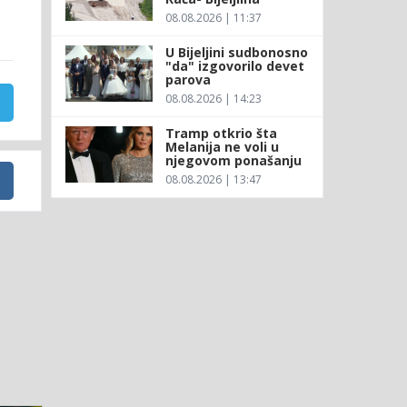
08.08.2026 | 11:37
U Bijeljini sudbonosno
"da" izgovorilo devet
parova
08.08.2026 | 14:23
Tramp otkrio šta
Melanija ne voli u
njegovom ponašanju
08.08.2026 | 13:47