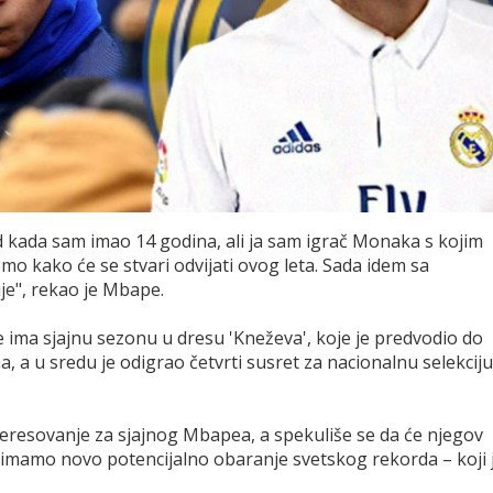
 kada sam imao 14 godina, ali ja sam igrač Monaka s kojim
o kako će se stvari odvijati ovog leta. Sada idem sa
je", rekao je Mbape.
 ima sjajnu sezonu u dresu 'Kneževa', koje je predvodio do
, a u sredu je odigrao četvrti susret za nacionalnu selekciju
interesovanje za sjajnog Mbapea, a spekuliše se da će njegov
a imamo novo potencijalno obaranje svetskog rekorda – koji 