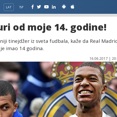
LAT
ЋР
ri od moje 14. godine!
iji tinejdžer iz sveta fudbala, kaže da Real Madri
je imao 14 godina.
16.06.2017 | 20