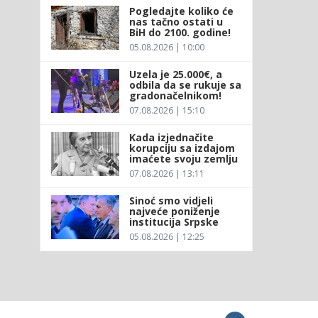
Pogledajte koliko će
nas tačno ostati u
BiH do 2100. godine!
05.08.2026 | 10:00
Uzela je 25.000€, a
odbila da se rukuje sa
gradonačelnikom!
07.08.2026 | 15:10
Kada izjednačite
korupciju sa izdajom
imaćete svoju zemlju
07.08.2026 | 13:11
Sinoć smo vidjeli
najveće poniženje
institucija Srpske
05.08.2026 | 12:25