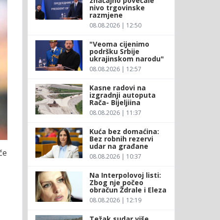
značajno povećale
nivo trgovinske
razmjene
08.08.2026 | 12:50
"Veoma cijenimo
podršku Srbije
ukrajinskom narodu"
08.08.2026 | 12:57
Kasne radovi na
izgradnji autoputa
Rača- Bijeljiina
08.08.2026 | 11:37
Kuća bez domaćina:
Bez robnih rezervi
udar na građane
če
08.08.2026 | 10:37
Na Interpolovoj listi:
Zbog nje počeo
obračun Ždrale i Eleza
08.08.2026 | 12:19
Težak sudar više