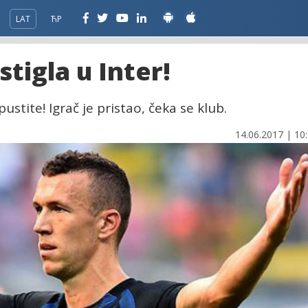
LAT
ЋР
tigla u Inter!
stite! Igrač je pristao, čeka se klub.
14.06.2017 | 10