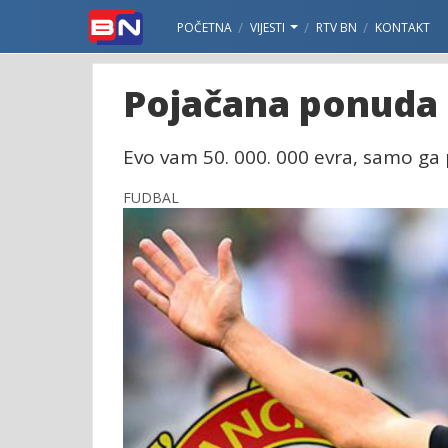
POČETNA
VIJESTI
RTV BN
KONTAKT
Pojačana ponuda s
Evo vam 50. 000. 000 evra, samo ga pu
FUDBAL