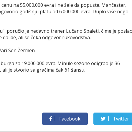
že cenu na 55.000.000 evra i ne žele da popuste. Mančester,
dogovorio godišnju platu od 6.000.000 evra. Duplo više nego
“, poručio je nedavno trener Lučano Spaleti, čime je posla
da ide, ali se čeka odgovor rukovodstva.
 Pari Sen Žermen.
fzburga za 19.000.000 evra. Minule sezone odigrao je 36
 ali je stvorio saigračima čak 61 šansu.
Facebook
Twitter