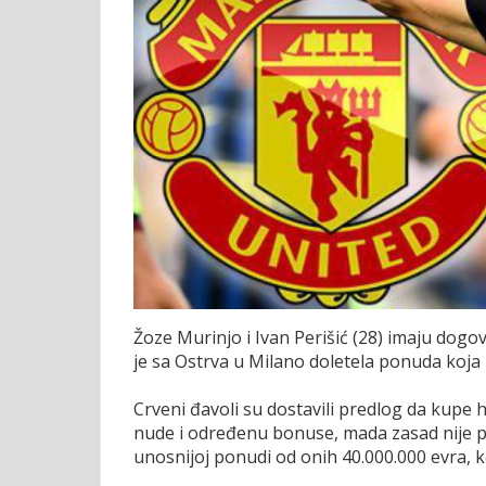
Žoze Murinjo i Ivan Perišić (28) imaju dogovo
je sa Ostrva u Milano doletela ponuda koj
Crveni đavoli su dostavili predlog da kupe 
nude i određenu bonuse, mada zasad nije poz
unosnijoj ponudi od onih 40.000.000 evra, ko