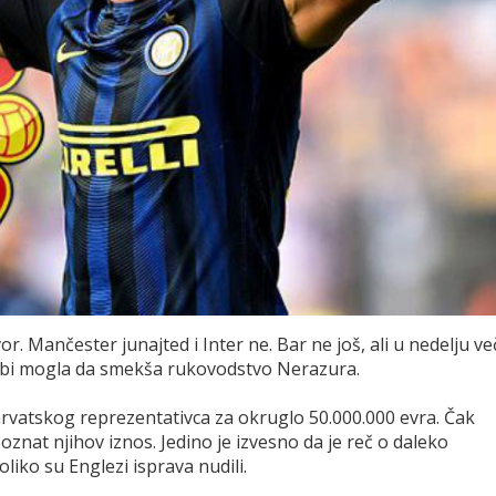
r. Mančester junajted i Inter ne. Bar ne još, ali u nedelju ve
a bi mogla da smekša rukovodstvo Nerazura.
hrvatskog reprezentativca za okruglo 50.000.000 evra. Čak
nat njihov iznos. Jedino je izvesno da je reč o daleko
liko su Englezi isprava nudili.