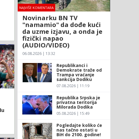
NAJVIŠE KOMENTARA
Novinarku BN TV
"namamio" da dođe kući
da uzme izjavu, a onda je
fizički napao
(AUDIO/VIDEO)
06.08.2026 | 13:32
Republikanci i
Demokrate traže od
Trampa vraćanje
sankcija Dodiku
07.08.2026 | 11:19
Republika Srpska je
privatna teritorija
Milorada Dodika
du
05.08.2026 | 15:49
Pogledajte koliko će
nas tačno ostati u
BiH do 2100. godine!