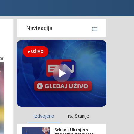
Navigacija
● UŽIVO
:00
Izdvojeno
Najčitanije
Srbija i Ukrajina