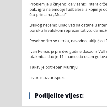
Problem je u činjenici da vlasnici Intera dr
pak, igra na emocije fudbalera, s kojim je 
što prima na „Meaci“.
„Nikog nećemo ubađivati da ostane u Interu
poruku hrvatskom reprezentativcu da može 
Posebno što se u trku, navodno, uključio i
Ivan Perišić je pre dve godine došao iz Vol
utakmica, dao je 11 i namestio osam golova,
Takav je potreban Murinju.
Izvor: mozzartsport
Podijelite vijest: