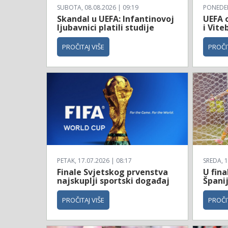
SUBOTA, 08.08.2026 | 09:19
PONEDELJ
Skandal u UEFA: Infantinovoj
UEFA o
ljubavnici platili studije
i Vite
PROČITAJ VIŠE
PROČIT
PETAK, 17.07.2026 | 08:17
SREDA, 1
Finale Svjetskog prvenstva
U fina
najskuplji sportski događaj
Španij
PROČITAJ VIŠE
PROČIT