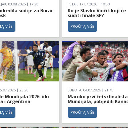
AK, 03.08.2026 | 17:38
PETAK, 17.07.2026 | 10:50
dredila sudije za Borac
Ko je Slavko Vinčić koji će
bsk
suditi finale SP?
AJ VIŠE
PROČITAJ VIŠE
5.07.2026 | 23:30
SUBOTA, 04.07.2026 | 21:45
le Mundijala 2026. idu
Maroko prvi četvrfinalista
a i Argentina
Mundijala, pobjedili Kana
AJ VIŠE
PROČITAJ VIŠE