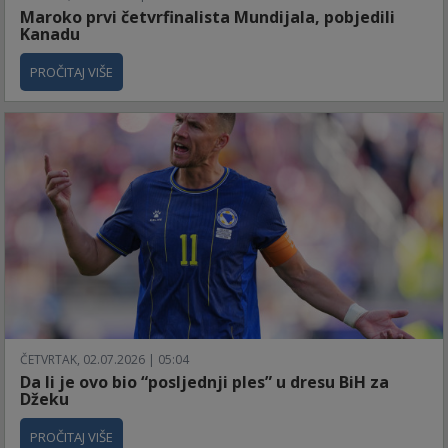
Maroko prvi četvrfinalista Mundijala, pobjedili
Kanadu
PROČITAJ VIŠE
ČETVRTAK, 02.07.2026 | 05:04
Da li je ovo bio “posljednji ples” u dresu BiH za
Džeku
PROČITAJ VIŠE