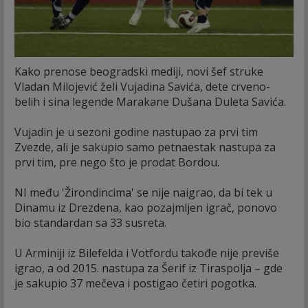
Kako prenose beogradski mediji, novi šef struke
Vladan Milojević želi Vujadina Savića, dete crveno-
belih i sina legende Marakane Dušana Duleta Savića.
Vujadin je u sezoni godine nastupao za prvi tim
Zvezde, ali je sakupio samo petnaestak nastupa za
prvi tim, pre nego što je prodat Bordou.
NI među 'Žirondincima' se nije naigrao, da bi tek u
Dinamu iz Drezdena, kao pozajmljen igrač, ponovo
bio standardan sa 33 susreta.
U Arminiji iz Bilefelda i Votfordu takođe nije previše
igrao, a od 2015. nastupa za Šerif iz Tiraspolja – gde
je sakupio 37 mečeva i postigao četiri pogotka.