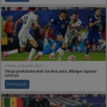
UTORAK, 23.06.2026 | 05:21
Oluja prekinula meč na dva sata, Mbape ispisao
istoriju
PROČITAJ VIŠE