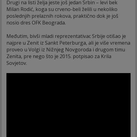
Drugi na listi želja jeste još jedan Srbin – levi bek
Milan Rodić, koga su crveno-beli želili u nekoliko
poslednjih prelaznih rokova, praktično dok je još
nosio dres OFK Beograda.
Međutim, bivši mladi reprezentativac Srbije otišao je
najpre u Zenit iz Sankt Peterburga, ali je više vremena
proveo u Volgi iz Nižnjeg Novgoroda i drugom timu
Zenita, pre nego što je 2015. potpisao za Krila
Sovjetov.