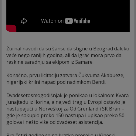
Žurnal navodi da su šanse da stigne u Beograd daleko
veće nego ranijih godina, ali da igrač mora prvo da
raskine saradnju sa ekipom iz Samare.
Konačno, prvu licitaciju zatvara Čukvuma Akabueze,
nigerijski krilni napad pod nadimkom Bentli.
Dvadesetosmogodišnjak je ponikao u lokalnom Kvara
Junajtedu iz Ilorina, a najveći trag u Evropi ostavio je
nastupajući u Norveškoj za Od Grenland i SK Bran –
gde je sakupio preko 150 nastupa i upisao preko 50
golova i nešto više od dvadeset asistencija.
Pre četiri godine se na kratko preselio u Kineski