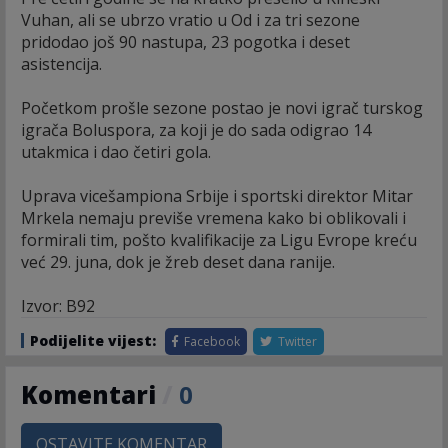
Vuhan, ali se ubrzo vratio u Od i za tri sezone
pridodao još 90 nastupa, 23 pogotka i deset
asistencija.
Početkom prošle sezone postao je novi igrač turskog
igrača Boluspora, za koji je do sada odigrao 14
utakmica i dao četiri gola.
Uprava vicešampiona Srbije i sportski direktor Mitar
Mrkela nemaju previše vremena kako bi oblikovali i
formirali tim, pošto kvalifikacije za Ligu Evrope kreću
već 29. juna, dok je žreb deset dana ranije.
Izvor: B92
Podijelite vijest:
Facebook
Twitter
Komentari
/
0
OSTAVITE KOMENTAR