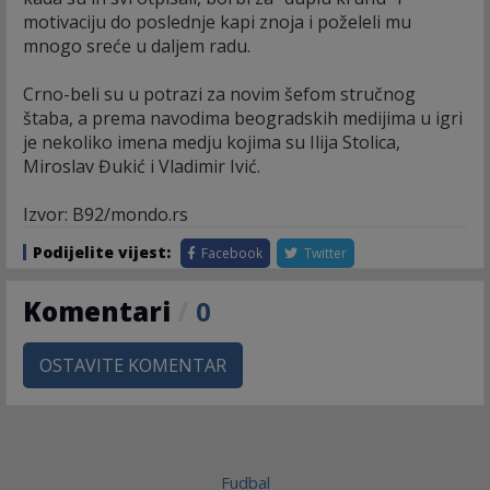
motivaciju do poslednje kapi znoja i poželeli mu
mnogo sreće u daljem radu.
Crno-beli su u potrazi za novim šefom stručnog
štaba, a prema navodima beogradskih medijima u igri
je nekoliko imena medju kojima su Ilija Stolica,
Miroslav Đukić i Vladimir Ivić.
Izvor: B92/mondo.rs
Podijelite vijest:
Facebook
Twitter
Komentari
/
0
OSTAVITE KOMENTAR
Fudbal