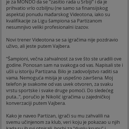
je za MONDO da se "zasitio rada u Srbiji" i da je
prihvatio vrlo ozbiljnu (ne samo sa finansijskog
aspekta) ponudu mađarskog Videotona, iako su
kvalifikacije za Ligu šampiona sa Partizanom
nesumnjivo veliki profesionalni izazov.
Novi trener Videotona se sa igračima nije pozdravio
uživo, ali jeste putem Vajbera.
"Šampioni, večna zahvalnost za sve što ste uradili ove
godine. Ponosan sam na svakoga od vas. Napisali ste i
ušli u istoriju Partizana. Bilo je zadovoljstvo raditi sa
vama. Nemoguća misija je uspešno završena. Moj
telefon je svakome od vas uvek otvoren, za svaku
vrstu sportske i svake druge pomoći. Do sledećeg
puta...", poručio je Nikolić igračima u zajedničkoj
konverzaciji putem Vajbera.
Kako je naveo Partizan, igrači su mu zahvalili na
svemu učinjenom za klub, veri koju je pokazao u njih
kada su ih svi otpisali, borbi za "duplu krunu" i