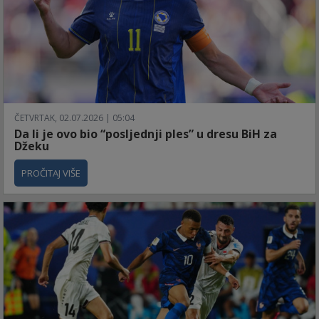
ČETVRTAK, 02.07.2026 | 05:04
Da li je ovo bio “posljednji ples” u dresu BiH za
Džeku
PROČITAJ VIŠE