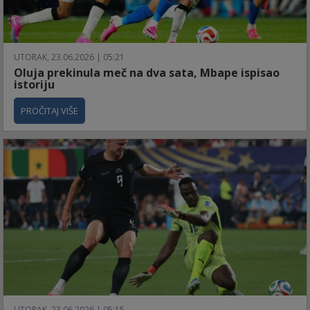
UTORAK, 23.06.2026 | 05:21
Oluja prekinula meč na dva sata, Mbape ispisao
istoriju
PROČITAJ VIŠE
UTORAK, 23.06.2026 | 05:15