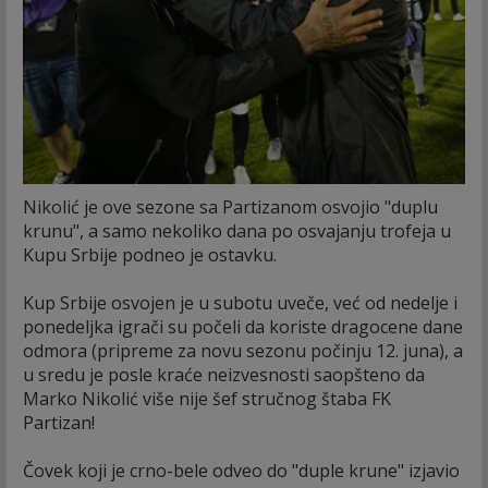
Nikolić je ove sezone sa Partizanom osvojio "duplu
krunu", a samo nekoliko dana po osvajanju trofeja u
Kupu Srbije podneo je ostavku.
Kup Srbije osvojen je u subotu uveče, već od nedelje i
ponedeljka igrači su počeli da koriste dragocene dane
odmora (pripreme za novu sezonu počinju 12. juna), a
u sredu je posle kraće neizvesnosti saopšteno da
Marko Nikolić više nije šef stručnog štaba FK
Partizan!
Čovek koji je crno-bele odveo do "duple krune" izjavio