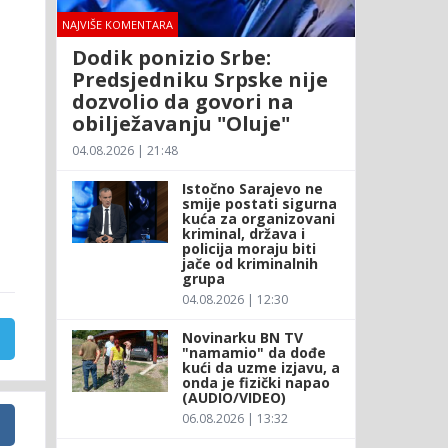
NAJVIŠE KOMENTARA
Dodik ponizio Srbe:
Predsjedniku Srpske nije
dozvolio da govori na
obilježavanju "Oluje"
04.08.2026 | 21:48
Istočno Sarajevo ne
smije postati sigurna
kuća za organizovani
kriminal, država i
policija moraju biti
jače od kriminalnih
grupa
04.08.2026 | 12:30
Novinarku BN TV
"namamio" da dođe
kući da uzme izjavu, a
onda je fizički napao
(AUDIO/VIDEO)
06.08.2026 | 13:32