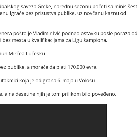
udbalskog saveza Grčke, narednu sezonu početi sa minis šes
nu igraće bez prisustva publike, uz novčanu kaznu od
renera pošto je Vladimir Ivić podneo ostavku posle poraza o
li bez mesta u kvalifikacijama za Ligu šampiona.
mun Mirčea Lučesku.
bez publike, a moraće da plati 170.000 evra.
utakmici koja je odigrana 6. maja u Volosu.
e, a na desetine njih je tom prilikom bilo poveđeno.