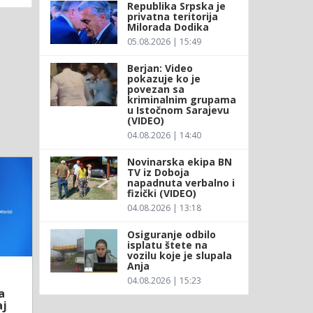
Republika Srpska je
privatna teritorija
Milorada Dodika
05.08.2026 | 15:49
Berjan: Video
pokazuje ko je
povezan sa
kriminalnim grupama
u Istočnom Sarajevu
(VIDEO)
04.08.2026 | 14:40
Novinarska ekipa BN
TV iz Doboja
napadnuta verbalno i
fizički (VIDEO)
04.08.2026 | 13:18
Osiguranje odbilo
isplatu štete na
vozilu koje je slupala
Anja
04.08.2026 | 15:23
a
aj