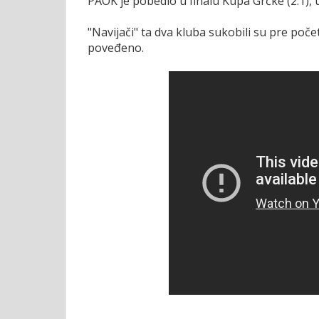
PAOK je pobedio u finalu Kupa Grčke (2:1), u
"Navijači" ta dva kluba sukobili su pre poče
poveđeno.