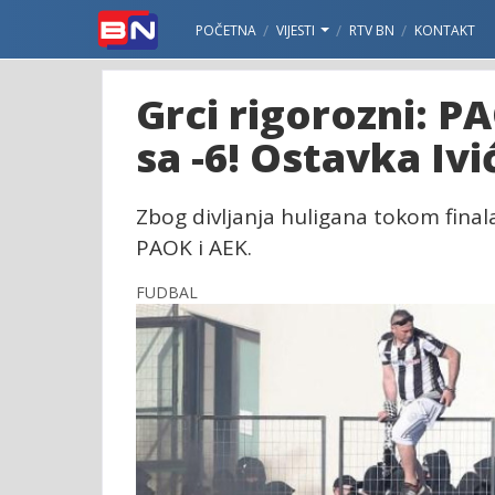
POČETNA
VIJESTI
RTV BN
KONTAKT
Grci rigorozni: P
sa -6! Ostavka Ivi
Zbog divljanja huligana tokom final
PAOK i AEK.
FUDBAL