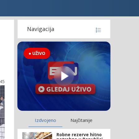
Navigacija
● UŽIVO
:45
Izdvojeno
Najčitanije
Robne rezerve hitno