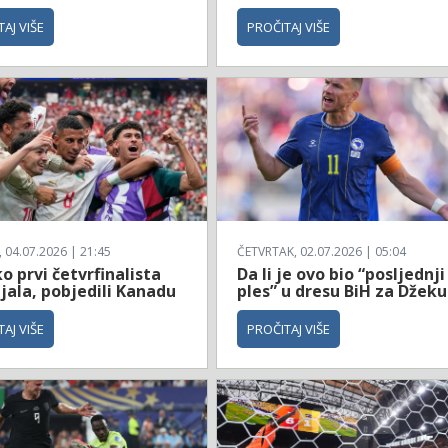
AJ VIŠE
PROČITAJ VIŠE
04.07.2026 | 21:45
ČETVRTAK, 02.07.2026 | 05:04
 prvi četvrfinalista
Da li je ovo bio “posljednji
jala, pobjedili Kanadu
ples” u dresu BiH za Džeku
AJ VIŠE
PROČITAJ VIŠE