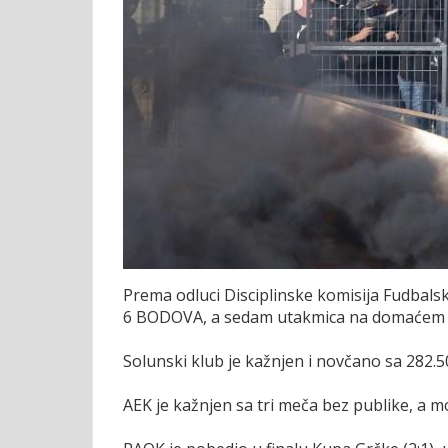
Prema odluci Disciplinske komisija Fudba
6 BODOVA, a sedam utakmica na domaćem ter
Solunski klub je kažnjen i novčano sa 282.5
AEK je kažnjen sa tri meča bez publike, a mo