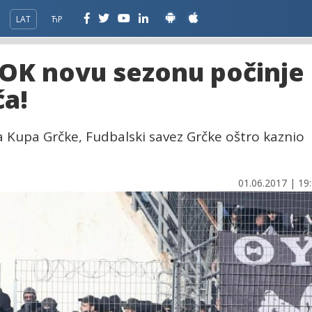
LAT
ЋР
AOK novu sezonu počinje
ća!
a Kupa Grčke, Fudbalski savez Grčke oštro kaznio
01.06.2017 | 19