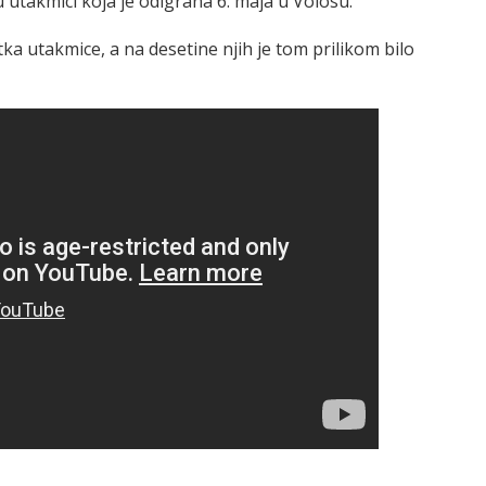
 utakmici koja je odigrana 6. maja u Volosu.
tka utakmice, a na desetine njih je tom prilikom bilo