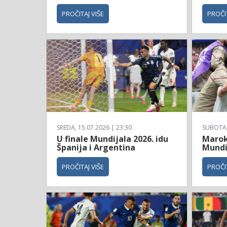
PROČITAJ VIŠE
PROČIT
SREDA, 15.07.2026 | 23:30
SUBOTA, 
U finale Mundijala 2026. idu
Maroko
Španija i Argentina
Mundi
PROČITAJ VIŠE
PROČIT