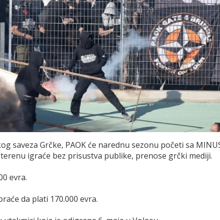
lskog saveza Grčke, PAOK će narednu sezonu početi sa MINU
enu igraće bez prisustva publike, prenose grčki mediji.
00 evra.
raće da plati 170.000 evra.