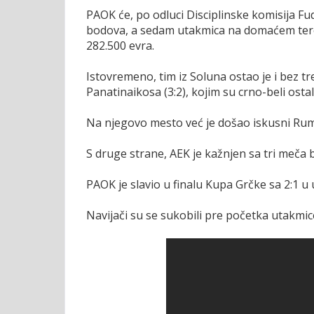
PAOK će, po odluci Disciplinske komisija F
bodova, a sedam utakmica na domaćem tere
282.500 evra.
Istovremeno, tim iz Soluna ostao je i bez t
Panatinaikosa (3:2), kojim su crno-beli osta
Na njegovo mesto već je došao iskusni Ru
S druge strane, AEK je kažnjen sa tri meča 
PAOK je slavio u finalu Kupa Grčke sa 2:1 u 
Navijači su se sukobili pre početka utakmic