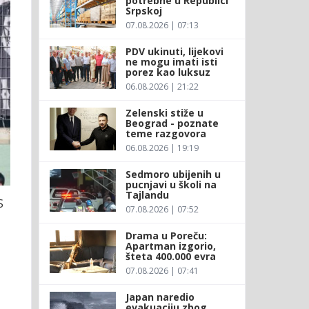
potrebne u Republici
Srpskoj
07.08.2026 | 07:13
PDV ukinuti, lijekovi
ne mogu imati isti
porez kao luksuz
06.08.2026 | 21:22
Zelenski stiže u
Beograd - poznate
teme razgovora
06.08.2026 | 19:19
Sedmoro ubijenih u
pucnjavi u školi na
Tajlandu
S
07.08.2026 | 07:52
Drama u Poreču:
Apartman izgorio,
šteta 400.000 evra
07.08.2026 | 07:41
Japan naredio
evakuaciju zbog