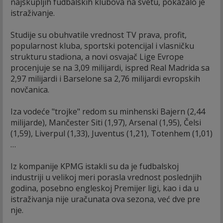
najskupljih fudbalskih klubova na svetu, pokazalo je
istraživanje.
Studije su obuhvatile vrednost TV prava, profit,
popularnost kluba, sportski potencijal i vlasničku
strukturu stadiona, a novi osvajač Lige Evrope
procenjuje se na 3,09 milijardi, ispred Real Madrida sa
2,97 milijardi i Barselone sa 2,76 milijardi evropskih
novčanica.
Iza vodeće "trojke" redom su minhenski Bajern (2,44
milijarde), Mančester Siti (1,97), Arsenal (1,95), Čelsi
(1,59), Liverpul (1,33), Juventus (1,21), Totenhem (1,01)
…
Iz kompanije KPMG istakli su da je fudbalskoj
industriji u velikoj meri porasla vrednost poslednjih
godina, posebno engleskoj Premijer ligi, kao i da u
istraživanja nije uračunata ova sezona, već dve pre
nje.