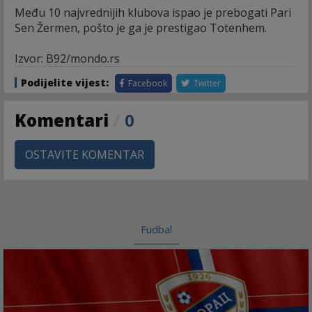
Među 10 najvrednijih klubova ispao je prebogati Pari
Sen Žermen, pošto je ga je prestigao Totenhem.
Izvor: B92/mondo.rs
Podijelite vijest:
Facebook
Twitter
Komentari
/
0
OSTAVITE KOMENTAR
Fudbal