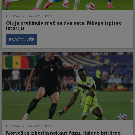
UTORAK, 23.06.2026 | 05:21
Oluja prekinula meč na dva sata, Mbape ispisao
istoriju
PROČITAJ VIŠE
UTORAK, 23.06.2026 | 05:15
Norveška izborila nokaut fazu, Haland briljirao