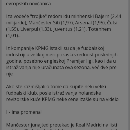
evropskih novčanica.
Iza vodeće "trojke" redom idu minhenski Bajern (2,44
milijarde), Mančester Siti (1,97), Arsenal (1,95), Čelsi
(1,59), Liverpul (1,33), Juventus (1,21), Totenhem
(1,01)...
Iz kompanije KPMG istakli su da je fudbalskoj
industriji u velikoj meri porasla vrednost poslednjih
godina, posebno engleskoj Premijer ligi, kao i da u
istraživanja nije uračunata ova sezona, već dve pre
nje.
Ako ste razmišljali o tome da kupite neki veliki
fudbalski klub, posle istraživanja holandske
revizorske kuće KPMG neke cene izašle su na videlo.
I - ima promena!
Mančester junajted pretekao je Real Madrid na listi