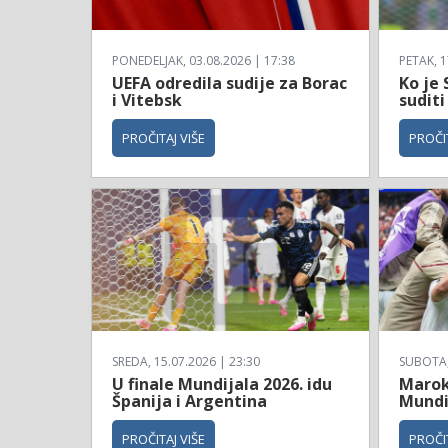
PONEDELJAK, 03.08.2026 | 17:38
PETAK, 1
UEFA odredila sudije za Borac
Ko je 
i Vitebsk
suditi
PROČITAJ VIŠE
PROČIT
SREDA, 15.07.2026 | 23:30
SUBOTA, 
U finale Mundijala 2026. idu
Maroko
Španija i Argentina
Mundi
PROČITAJ VIŠE
PROČIT