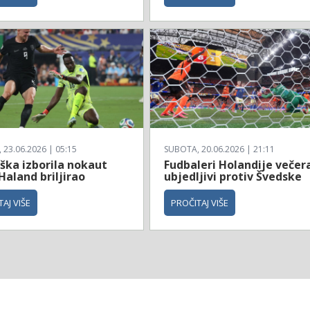
23.06.2026 | 05:15
SUBOTA, 20.06.2026 | 21:11
ška izborila nokaut
Fudbaleri Holandije večer
Haland briljirao
ubjedljivi protiv Švedske
AJ VIŠE
PROČITAJ VIŠE