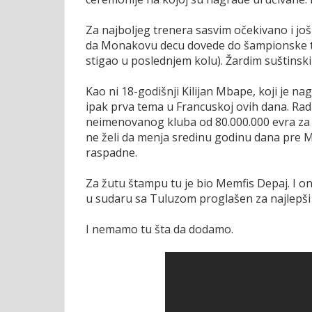
Za najboljeg trenera sasvim očekivano i jo
da Monakovu decu dovede do šampionske titul
stigao u poslednjem kolu). Žardim suštinski
Kao ni 18-godišnji Kilijan Mbape, koji je na
ipak prva tema u Francuskoj ovih dana. Ra
neimenovanog kluba od 80.000.000 evra za 
ne želi da menja sredinu godinu dana pre M
raspadne.
Za žutu štampu tu je bio Memfis Depaj. I on
u sudaru sa Tuluzom proglašen za najlepši u
I nemamo tu šta da dodamo.