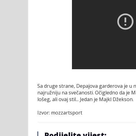
Sa druge strane, Depajova garderova je u
najružniju na svečanosti. Očigledno da je
lošeg, ali ovaj stil... Jedan je Majkl Džekson.
Izvor: mozzartsport
Podijelite vijest: