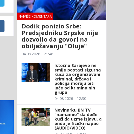
NAJVIŠE KOMENTARA
Dodik ponizio Srbe:
Predsjedniku Srpske nije
dozvolio da govori na
obilježavanju "Oluje"
04.08.2026 | 21:48
Istočno Sarajevo ne
smije postati sigurna
kuća za organizovani
kriminal, država i
policija moraju biti
jače od kriminalnih
grupa
04.08.2026 | 12:30
Novinarku BN TV
"namamio" da dođe
kući da uzme izjavu, a
onda je fizički napao
(AUDIO/VIDEO)