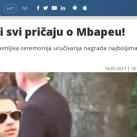
LAT
ЋР
li svi pričaju o Mbapeu!
nimljiva ceremonija uručivanja nagrada najboljim
16.05.2017 | 16