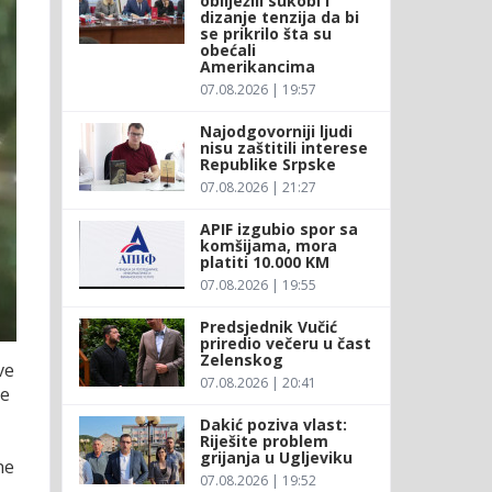
obilježili sukobi i
dizanje tenzija da bi
se prikrilo šta su
obećali
Amerikancima
07.08.2026 | 19:57
Najodgovorniji ljudi
nisu zaštitili interese
Republike Srpske
07.08.2026 | 21:27
APIF izgubio spor sa
komšijama, mora
platiti 10.000 KM
07.08.2026 | 19:55
Predsjednik Vučić
priredio večeru u čast
Zelenskog
ve
07.08.2026 | 20:41
je
Dakić poziva vlast:
Riješite problem
grijanja u Ugljeviku
ne
07.08.2026 | 19:52