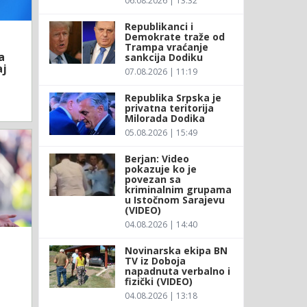
06.08.2026 | 13:32
Republikanci i
Demokrate traže od
Trampa vraćanje
a
sankcija Dodiku
aj
07.08.2026 | 11:19
Republika Srpska je
privatna teritorija
Milorada Dodika
05.08.2026 | 15:49
Berjan: Video
pokazuje ko je
povezan sa
kriminalnim grupama
u Istočnom Sarajevu
(VIDEO)
04.08.2026 | 14:40
Novinarska ekipa BN
TV iz Doboja
napadnuta verbalno i
fizički (VIDEO)
04.08.2026 | 13:18