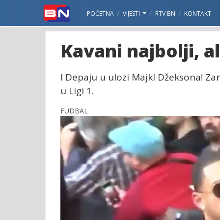
POČETNA
VIJESTI
RTV BN
KONTAKT
Kavani najbolji, a
I Depaju u ulozi Majkl Džeksona! Za
u Ligi 1.
FUDBAL