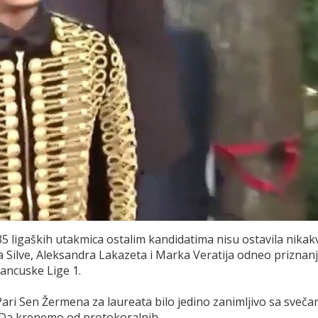
5 ligaških utakmica ostalim kandidatima nisu ostavila nikak
a Silve, Aleksandra Lakazeta i Marka Veratija odneo priznan
rancuske Lige 1.
Pari Sen Žermena za laureata bilo jedino zanimljivo sa sveča
 Da krenemo od protokoralnih.