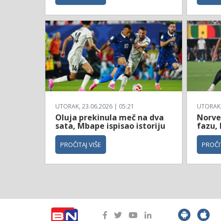
UTORAK, 23.06.2026 | 05:21
UTORAK, 
Oluja prekinula meč na dva
Norve
sata, Mbape ispisao istoriju
fazu, 
PROČITAJ VIŠE
PROČIT