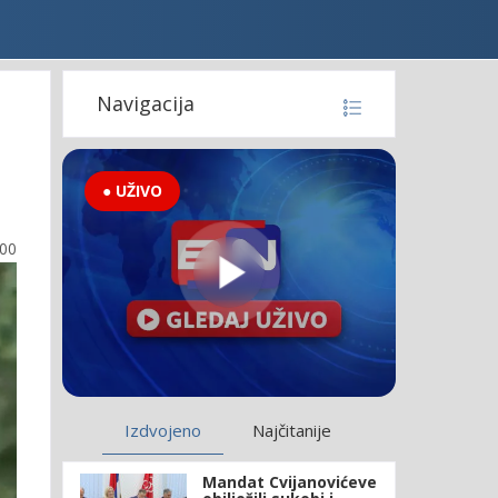
Navigacija
a
● UŽIVO
:00
Izdvojeno
Najčitanije
Mandat Cvijanovićeve