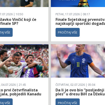
7.07.2026 | 10:50
PETAK, 17.07.2026 | 08:17
Slavko Vinčić koji će
Finale Svjetskog prvenstv
 finale SP?
najskuplji sportski događ
AJ VIŠE
PROČITAJ VIŠE
04.07.2026 | 21:45
ČETVRTAK, 02.07.2026 | 05:04
 prvi četvrfinalista
Da li je ovo bio “posljednji
jala, pobjedili Kanadu
ples” u dresu BiH za Džeku
AJ VIŠE
PROČITAJ VIŠE