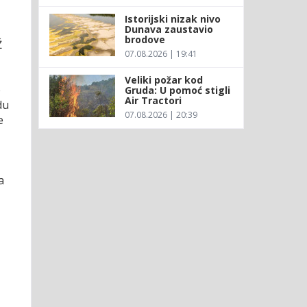
Istorijski nizak nivo
Dunava zaustavio
brodove
Ž
07.08.2026 | 19:41
Veliki požar kod
e
Gruda: U pomoć stigli
Air Tractori
du
07.08.2026 | 20:39
e
a