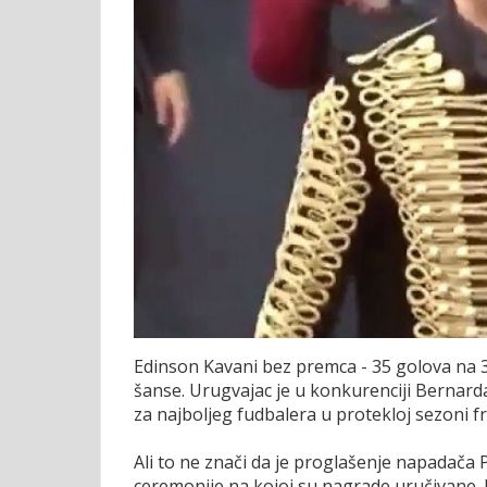
Edinson Kavani bez premca - 35 golova na 3
šanse. Urugvajac je u konkurenciji Bernard
za najboljeg fudbalera u protekloj sezoni f
Ali to ne znači da je proglašenje napadača 
ceremonije na kojoj su nagrade uručivane.