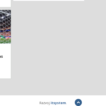
as
Razvoj
itsystem
.