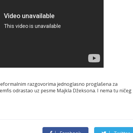
 neformalnim razgovorima jednoglasno proglašena za
 Memfis odrastao uz pesme Majkla Džeksona. I nema tu ničeg