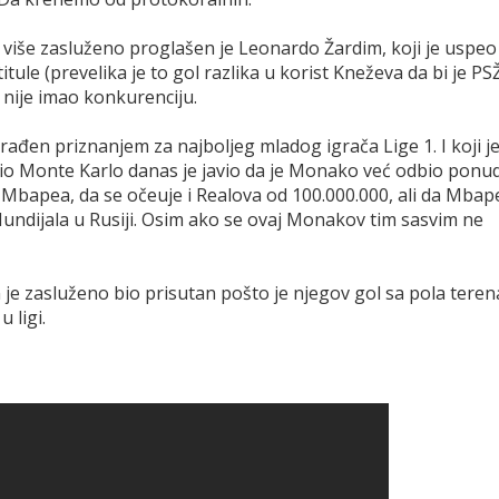
š više zasluženo proglašen je Leonardo Žardim, koji je uspeo
e (prevelika je to gol razlika u korist Kneževa da bi je PS
 nije imao konkurenciju.
građen priznanjem za najboljeg mladog igrača Lige 1. I koji j
dio Monte Karlo danas je javio da je Monako već odbio ponu
Mbapea, da se očeuje i Realova od 100.000.000, ali da Mbap
undijala u Rusiji. Osim ako se ovaj Monakov tim sasvim ne
 je zasluženo bio prisutan pošto je njegov gol sa pola teren
 ligi.