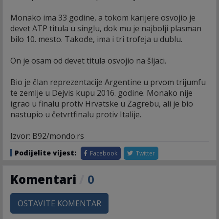
Monako ima 33 godine, a tokom karijere osvojio je
devet ATP titula u singlu, dok mu je najbolji plasman
bilo 10. mesto. Takođe, ima i tri trofeja u dublu.
On je osam od devet titula osvojio na šljaci.
Bio je član reprezentacije Argentine u prvom trijumfu
te zemlje u Dejvis kupu 2016. godine. Monako nije
igrao u finalu protiv Hrvatske u Zagrebu, ali je bio
nastupio u četvrtfinalu protiv Italije.
Izvor: B92/mondo.rs
Podijelite vijest:
Facebook
Twitter
Komentari
/
0
OSTAVITE KOMENTAR