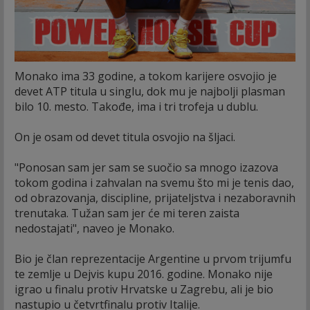
Monako ima 33 godine, a tokom karijere osvojio je
devet ATP titula u singlu, dok mu je najbolji plasman
bilo 10. mesto. Takođe, ima i tri trofeja u dublu.
On je osam od devet titula osvojio na šljaci.
"Ponosan sam jer sam se suočio sa mnogo izazova
tokom godina i zahvalan na svemu što mi je tenis dao,
od obrazovanja, discipline, prijateljstva i nezaboravnih
trenutaka. Tužan sam jer će mi teren zaista
nedostajati", naveo je Monako.
Bio je član reprezentacije Argentine u prvom trijumfu
te zemlje u Dejvis kupu 2016. godine. Monako nije
igrao u finalu protiv Hrvatske u Zagrebu, ali je bio
nastupio u četvrtfinalu protiv Italije.