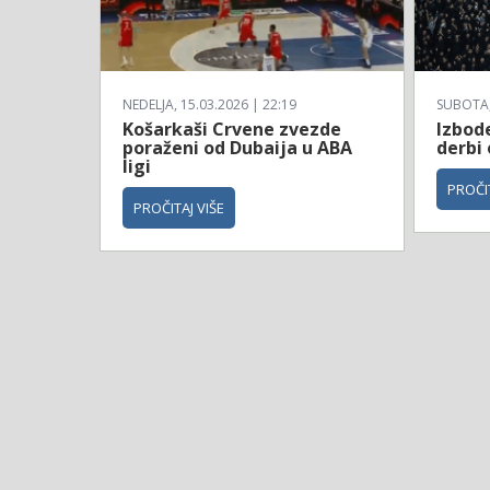
NEDELJA, 15.03.2026 | 22:19
SUBOTA, 
Košarkaši Crvene zvezde
Izbod
poraženi od Dubaija u ABA
derbi
ligi
PROČIT
PROČITAJ VIŠE