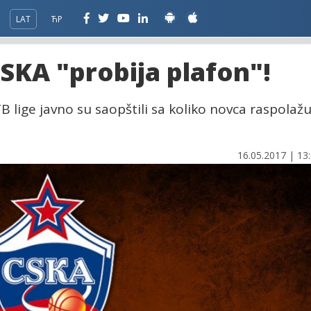
LAT
ЋР
CSKA "probija plafon"!
B lige javno su saopštili sa koliko novca raspolažu
16.05.2017 | 13