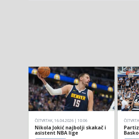
ČETVRTAK, 16.04.2026 | 10:06
ČETVRTAK
Nikola Jokić najbolji skakač i
Parti
asistent NBA lige
Basko