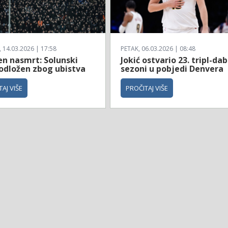
14.03.2026 | 17:58
PETAK, 06.03.2026 | 08:48
en nasmrt: Solunski
Jokić ostvario 23. tripl-dab
 odložen zbog ubistva
sezoni u pobjedi Denvera
AJ VIŠE
PROČITAJ VIŠE