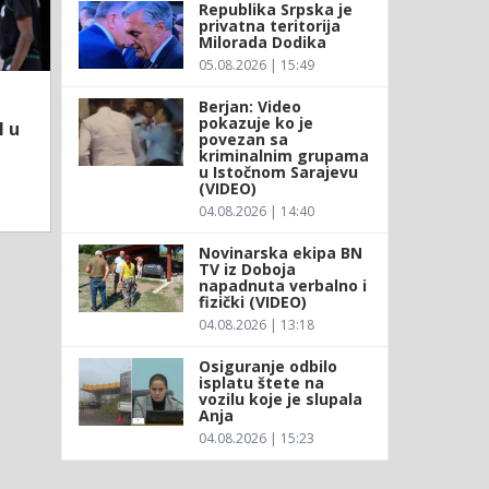
Republika Srpska je
privatna teritorija
Milorada Dodika
05.08.2026 | 15:49
Berjan: Video
pokazuje ko je
l u
povezan sa
kriminalnim grupama
u Istočnom Sarajevu
(VIDEO)
04.08.2026 | 14:40
Novinarska ekipa BN
TV iz Doboja
napadnuta verbalno i
fizički (VIDEO)
04.08.2026 | 13:18
Osiguranje odbilo
isplatu štete na
vozilu koje je slupala
Anja
04.08.2026 | 15:23