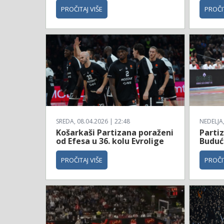
PROČITAJ VIŠE
PROČIT
SREDA, 08.04.2026 | 22:48
NEDELJA,
Košarkaši Partizana poraženi
Parti
od Efesa u 36. kolu Evrolige
Budućn
PROČITAJ VIŠE
PROČIT