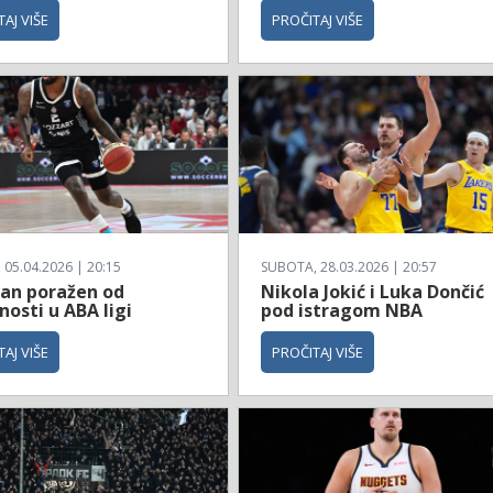
AJ VIŠE
PROČITAJ VIŠE
 05.04.2026 | 20:15
SUBOTA, 28.03.2026 | 20:57
zan poražen od
Nikola Jokić i Luka Dončić
osti u ABA ligi
pod istragom NBA
AJ VIŠE
PROČITAJ VIŠE