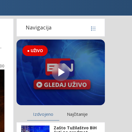
Navigacija
.
● UŽIVO
:00
Izdvojeno
Najčitanije
Zašto Tužilaštvo BiH