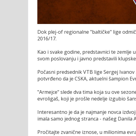
Dok plej-of regionalne "baltičke" lige odmi
2016/17.
Kao i svake godine, predstavnici te zemlje
svom poslovanju i javno predstavili klupske
Počasni predsednik VTB lige Sergej Ivanov s
potvrđeno da je CSKA, aktuelni šampion Evr
"Armejce" slede dva tima koja su ove sezon
evroligaš, koji je prošle nedelje izgubio š
Interesantno je da je najmanje novca izdvo
imala samo jednog stranca - našeg Danila A
Pročitajte zvanične iznose, u milionima evra