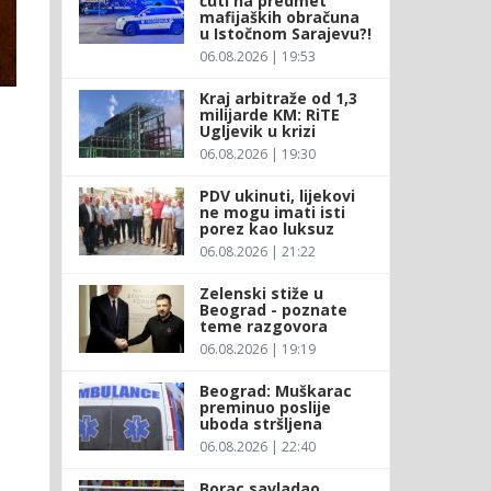
ćuti na predmet
mafijaških obračuna
u Istočnom Sarajevu?!
06.08.2026 | 19:53
Kraj arbitraže od 1,3
milijarde KM: RiTE
Ugljevik u krizi
06.08.2026 | 19:30
PDV ukinuti, lijekovi
ne mogu imati isti
porez kao luksuz
06.08.2026 | 21:22
Zelenski stiže u
Beograd - poznate
teme razgovora
06.08.2026 | 19:19
Beograd: Muškarac
preminuo poslije
uboda stršljena
06.08.2026 | 22:40
Borac savladao