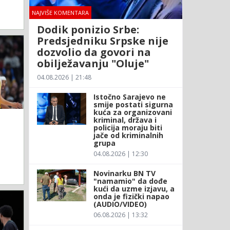
NAJVIŠE KOMENTARA
Dodik ponizio Srbe:
Predsjedniku Srpske nije
dozvolio da govori na
obilježavanju "Oluje"
04.08.2026 | 21:48
Istočno Sarajevo ne
smije postati sigurna
kuća za organizovani
kriminal, država i
policija moraju biti
jače od kriminalnih
grupa
04.08.2026 | 12:30
Novinarku BN TV
"namamio" da dođe
kući da uzme izjavu, a
onda je fizički napao
(AUDIO/VIDEO)
06.08.2026 | 13:32