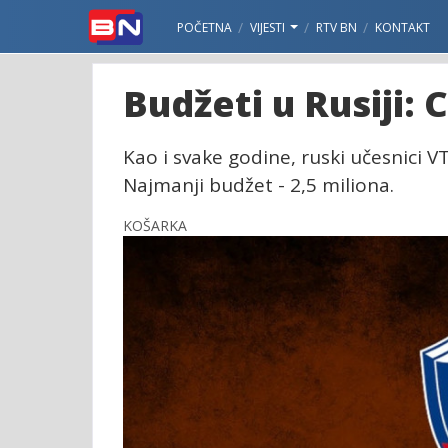
POČETNA
VIJESTI
RTV BN
KONTAKT
Budžeti u Rusiji: 
Kao i svake godine, ruski učesnici VT
Najmanji budžet - 2,5 miliona.
KOŠARKA