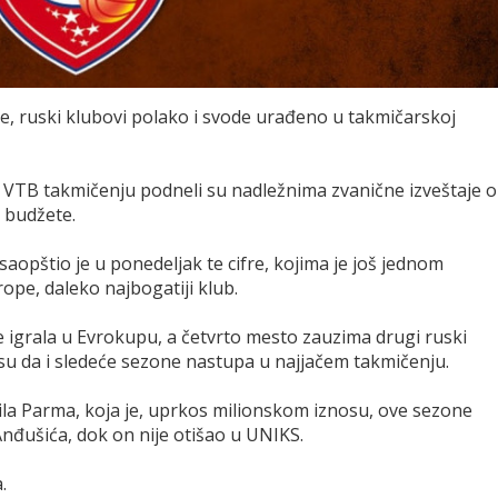
če, ruski klubovi polako i svode urađeno u takmičarskoj
 u VTB takmičenju podneli su nadležnima zvanične izveštaje o
 budžete.
aopštio je u ponedeljak te cifre, kojima je još jednom
ope, daleko najbogatiji klub.
e igrala u Evrokupu, a četvrto mesto zauzima drugi ruski
ansu da i sledeće sezone nastupa u najjačem takmičenju.
jila Parma, koja je, uprkos milionskom iznosu, ove sezone
nđušića, dok on nije otišao u UNIKS.
.