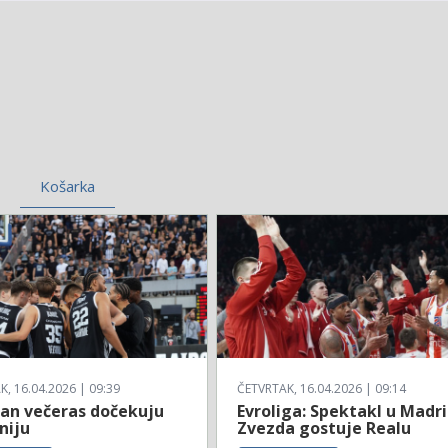
Košarka
, 16.04.2026 | 09:39
ČETVRTAK, 16.04.2026 | 09:14
zan večeras dočekuju
Evroliga: Spektakl u Madri
niju
Zvezda gostuje Realu