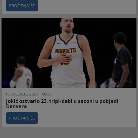
PROČITAJ VIŠE
PETAK, 06.03.2026 | 08:48
Jokić ostvario 23. tripl-dabl u sezoni u pobjedi
Denvera
PROČITAJ VIŠE