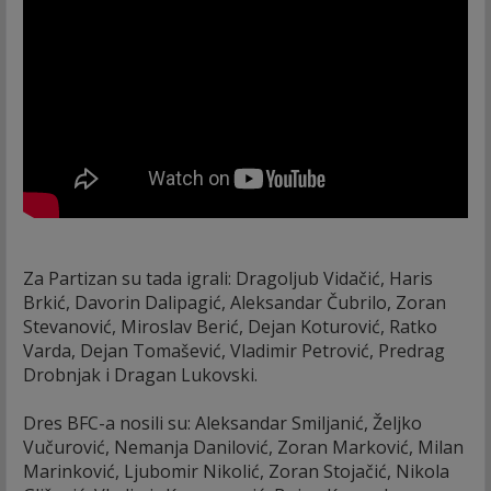
Za Partizan su tada igrali: Dragoljub Vidačić, Haris
Brkić, Davorin Dalipagić, Aleksandar Čubrilo, Zoran
Stevanović, Miroslav Berić, Dejan Koturović, Ratko
Varda, Dejan Tomašević, Vladimir Petrović, Predrag
Drobnjak i Dragan Lukovski.
Dres BFC-a nosili su: Aleksandar Smiljanić, Željko
Vučurović, Nemanja Danilović, Zoran Marković, Milan
Marinković, Ljubomir Nikolić, Zoran Stojačić, Nikola