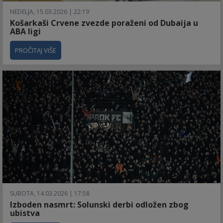
NEDELJA, 15.03.2026 | 22:19
Košarkaši Crvene zvezde poraženi od Dubaija u
ABA ligi
PROČITAJ VIŠE
SUBOTA, 14.03.2026 | 17:58
Izboden nasmrt: Solunski derbi odložen zbog
ubistva