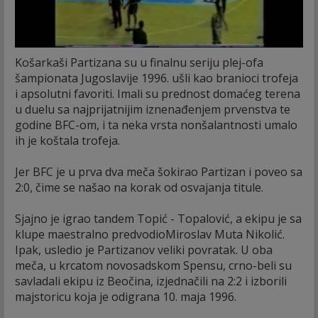
Košarkaši Partizana su u finalnu seriju plej-ofa
šampionata Jugoslavije 1996. ušli kao branioci trofeja
i apsolutni favoriti. Imali su prednost domaćeg terena
u duelu sa najprijatnijim iznenađenjem prvenstva te
godine BFC-om, i ta neka vrsta nonšalantnosti umalo
ih je koštala trofeja.
Jer BFC je u prva dva meča šokirao Partizan i poveo sa
2:0, čime se našao na korak od osvajanja titule.
Sjajno je igrao tandem Topić - Topalović, a ekipu je sa
klupe maestralno predvodioMiroslav Muta Nikolić.
Ipak, usledio je Partizanov veliki povratak. U oba
meča, u krcatom novosadskom Spensu, crno-beli su
savladali ekipu iz Beočina, izjednačili na 2:2 i izborili
majstoricu koja je odigrana 10. maja 1996.