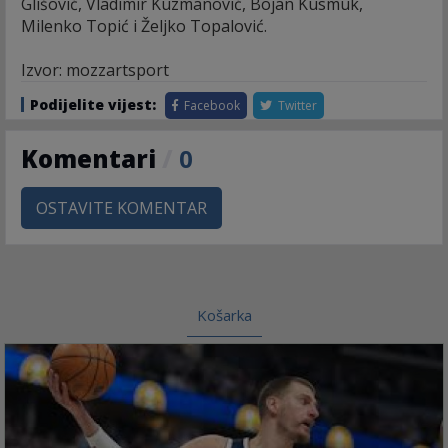
Glišović, Vladimir Kuzmanović, Bojan Kusmuk,
Milenko Topić i Željko Topalović.
Izvor: mozzartsport
Podijelite vijest:
Facebook
Twitter
Komentari
/
0
OSTAVITE KOMENTAR
Košarka