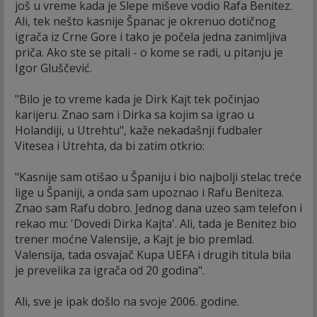
još u vreme kada je Slepe miševe vodio Rafa Benitez.
Ali, tek nešto kasnije Španac je okrenuo dotičnog
igrača iz Crne Gore i tako je počela jedna zanimljiva
priča. Ako ste se pitali - o kome se radi, u pitanju je
Igor Gluščević.
"Bilo je to vreme kada je Dirk Kajt tek počinjao
karijeru. Znao sam i Dirka sa kojim sa igrao u
Holandiji, u Utrehtu", kaže nekadašnji fudbaler
Vitesea i Utrehta, da bi zatim otkrio:
"Kasnije sam otišao u Španiju i bio najbolji stelac treće
lige u Španiji, a onda sam upoznao i Rafu Beniteza.
Znao sam Rafu dobro. Jednog dana uzeo sam telefon i
rekao mu: 'Dovedi Dirka Kajta'. Ali, tada je Benitez bio
trener moćne Valensije, a Kajt je bio premlad.
Valensija, tada osvajač Kupa UEFA i drugih titula bila
je prevelika za igrača od 20 godina".
Ali, sve je ipak došlo na svoje 2006. godine.