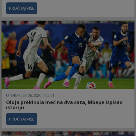
PROČITAJ VIŠE
UTORAK, 23.06.2026 | 05:21
Oluja prekinula meč na dva sata, Mbape ispisao
istoriju
PROČITAJ VIŠE