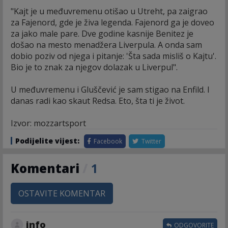
"Kajt je u međuvremenu otišao u Utreht, pa zaigrao
za Fajenord, gde je živa legenda. Fajenord ga je doveo
za jako male pare. Dve godine kasnije Benitez je
došao na mesto menadžera Liverpula. A onda sam
dobio poziv od njega i pitanje: 'Šta sada misliš o Kajtu'.
Bio je to znak za njegov dolazak u Liverpul".
U međuvremenu i Gluščević je sam stigao na Enfild. I
danas radi kao skaut Redsa. Eto, šta ti je život.
Izvor: mozzartsport
Podijelite vijest:
Facebook
Twitter
Komentari
/
1
OSTAVITE KOMENTAR
info
ODGOVORITE