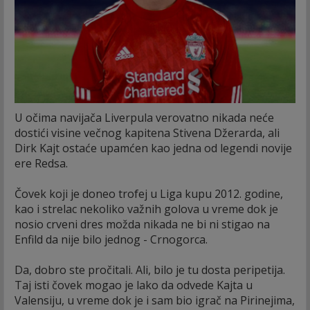
U očima navijača Liverpula verovatno nikada neće
dostići visine večnog kapitena Stivena Džerarda, ali
Dirk Kajt ostaće upamćen kao jedna od legendi novije
ere Redsa.
Čovek koji je doneo trofej u Liga kupu 2012. godine,
kao i strelac nekoliko važnih golova u vreme dok je
nosio crveni dres možda nikada ne bi ni stigao na
Enfild da nije bilo jednog - Crnogorca.
Da, dobro ste pročitali. Ali, bilo je tu dosta peripetija.
Taj isti čovek mogao je lako da odvede Kajta u
Valensiju, u vreme dok je i sam bio igrač na Pirinejima,