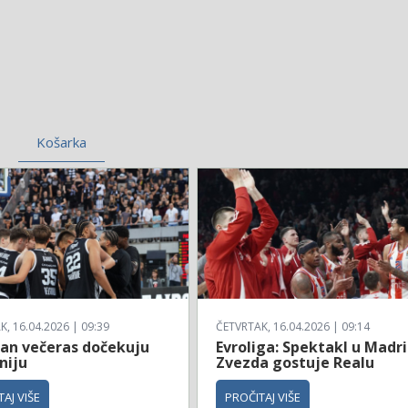
Košarka
, 16.04.2026 | 09:39
ČETVRTAK, 16.04.2026 | 09:14
zan večeras dočekuju
Evroliga: Spektakl u Madri
niju
Zvezda gostuje Realu
AJ VIŠE
PROČITAJ VIŠE