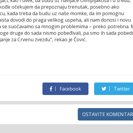
ači, kao i uvek, da budu uz navijače Olimpijakosa i u sredu,
takođe očekujem da prepoznaju trenutak, posebno ako
micu, kada treba da budu uz naše momke, da im pomognu
aista dovodi do praga velikog uspeha, ali nam donosi i novu
 kada se suočavamo sa mnogim problemima – preko potrebna. 
noge druge do sada nismo pobeđivali, pa smo ih sada pobedil
janje za Crvenu zvezdu", rekao je Čović.
Facebook
Twitter
OSTAVITE KOMENTAR