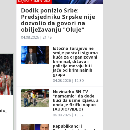
NAJVIŠE KOMENTARA
Dodik ponizio Srbe:
Predsjedniku Srpske nije
dozvolio da govori na
obilježavanju "Oluje"
04.08.2026 | 21:48
Istočno Sarajevo ne
smije postati sigurna
kuća za organizovani
kriminal, država i
policija moraju biti
jače od kriminalnih
grupa
04.08.2026 | 12:30
Novinarku BN TV
"namamio" da dođe
kući da uzme izjavu, a
onda je fizički napao
(AUDIO/VIDEO)
du,
06.08.2026 | 13:32
Republikanci i