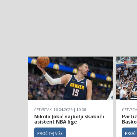
ČETVRTAK, 16.04.2026 | 10:06
ČETVRTAK
Nikola Jokić najbolji skakač i
Parti
asistent NBA lige
Basko
PROČITAJ VIŠE
PROČIT