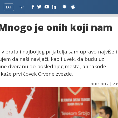
LAT
ЋР
 Mnogo je onih koji nam
tiv brata i najboljeg prijatelja sam upravo najviše i
jem da naši navijači, kao i uvek, da budu uz
pune dvoranu do poslednjeg mesta, ali takođe
kaže prvi čovek Crvene zvezde.
20.03.2017 | 23