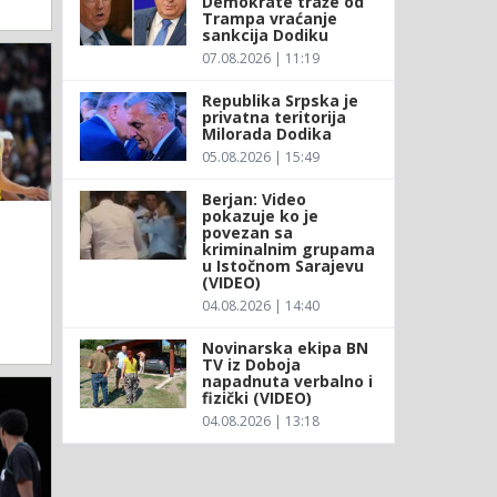
Demokrate traže od
Trampa vraćanje
sankcija Dodiku
07.08.2026 | 11:19
Republika Srpska je
privatna teritorija
Milorada Dodika
05.08.2026 | 15:49
Berjan: Video
pokazuje ko je
povezan sa
kriminalnim grupama
u Istočnom Sarajevu
(VIDEO)
04.08.2026 | 14:40
Novinarska ekipa BN
TV iz Doboja
napadnuta verbalno i
fizički (VIDEO)
04.08.2026 | 13:18