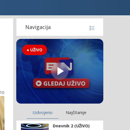
Navigacija
● UŽIVO
:10
Izdvojeno
Najčitanije
Dnevnik 2 (UŽIVO)