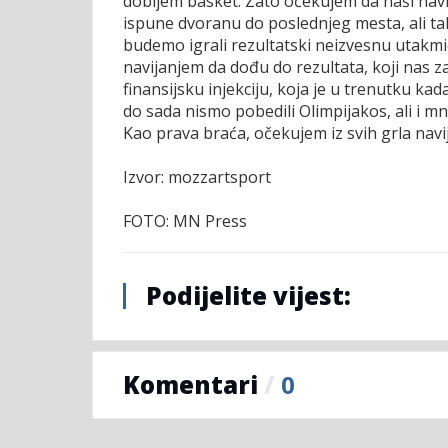
dobijem basket. Zato očekujem da naši navij
ispune dvoranu do poslednjeg mesta, ali 
budemo igrali rezultatski neizvesnu utak
navijanjem da dođu do rezultata, koji nas z
finansijsku injekciju, koja je u trenutku
do sada nismo pobedili Olimpijakos, ali i m
Kao prava braća, očekujem iz svih grla navi
Izvor: mozzartsport
FOTO: MN Press
Podijelite vijest:
Komentari
/
0