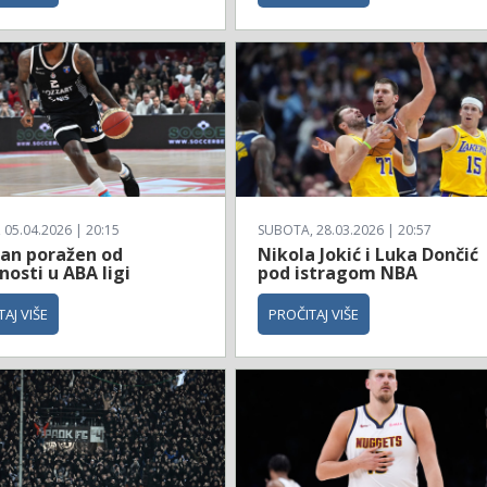
 05.04.2026 | 20:15
SUBOTA, 28.03.2026 | 20:57
zan poražen od
Nikola Jokić i Luka Dončić
osti u ABA ligi
pod istragom NBA
AJ VIŠE
PROČITAJ VIŠE