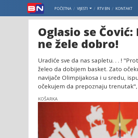
POČETNA
VIJESTI
RTV BN
KONTAKT
Oglasio se Čović:
ne žele dobro!
Uradiće sve da nas sapletu. . . ! "Pro
želeo da dobijem basket. Zato očeku
navijače Olimpijakosa i u sredu, is
očekujem da prepoznaju trenutak", 
KOŠARKA