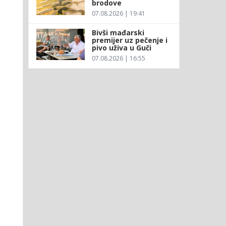
brodove
07.08.2026 | 19:41
Bivši mađarski
premijer uz pečenje i
pivo uživa u Guči
07.08.2026 | 16:55