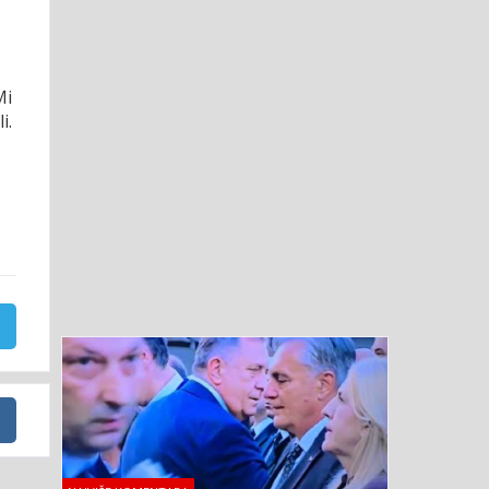
Mi
i.