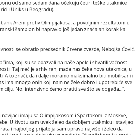
asponu od samo sedam dana očekuju četiri teške utakmice
ici i Uniks u Beogradu).
bank Areni protiv Olimpijakosa, a povoljnim rezultatom u
adranski šampion bi napravio još jedan značajan korak ka
avnosti se obratio predsednik Crvene zvezde, Nebojša Čović.
jačima, koji su se odazvali na naše apele i shvatili važnost
osti. Taj meč je arhiviran, mada nas čeka nova utakmica, u
i. A to znači, da i dalje moramo maksimalno biti mobilisani i
 nas ima mnogo onih koji nam ne žele dobro i upotrebiće sve
 cilju. No, intenzivno ćemo pratiti sve što se događa…".
navijači imaju sa Olimpijakosom i Spartakom iz Moskve, i
e. U životu sam uvek želeo da dobijem utakmicu i stavljao
ata i najboljeg prijatelja sam upravo najviše i želeo da