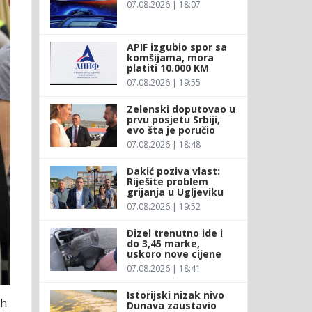
07.08.2026 | 18:07
APIF izgubio spor sa
komšijama, mora
platiti 10.000 KM
07.08.2026 | 19:55
Zelenski doputovao u
prvu posjetu Srbiji,
evo šta je poručio
07.08.2026 | 18:48
Dakić poziva vlast:
Riješite problem
grijanja u Ugljeviku
07.08.2026 | 19:52
Dizel trenutno ide i
do 3,45 marke,
uskoro nove cijene
07.08.2026 | 18:41
Istorijski nizak nivo
ih
Dunava zaustavio