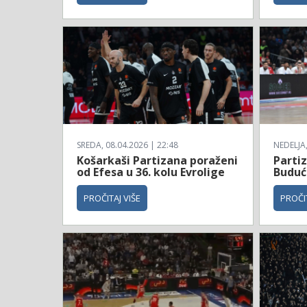
SREDA, 08.04.2026 | 22:48
NEDELJA,
Košarkaši Partizana poraženi
Parti
od Efesa u 36. kolu Evrolige
Budućn
PROČITAJ VIŠE
PROČIT