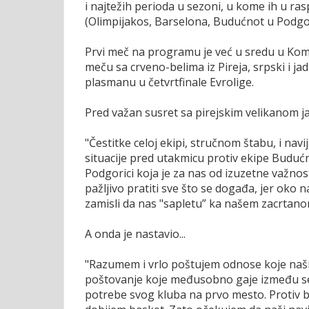
i najtežih perioda u sezoni, u kome ih u r
(Olimpijakos, Barselona, Budućnot u Podgor
Prvi meč na programu je već u sredu u Kom
meču sa crveno-belima iz Pireja, srpski i j
plasmanu u četvrtfinale Evrolige.
Pred važan susret sa pirejskim velikanom j
"Čestitke celoj ekipi, stručnom štabu, i navi
situacije pred utakmicu protiv ekipe Budućn
Podgorici koja je za nas od izuzetne važnost
pažljivo pratiti sve što se događa, jer oko
zamisli da nas "sapletu” ka našem zacrtanom
A onda je nastavio...
"Razumem i vrlo poštujem odnose koje naši 
poštovanje koje međusobno gaje između seb
potrebe svog kluba na prvo mesto. Protiv br