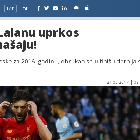
LAT
ЋР
 Lalanu uprkos
ašaju!
eske za 2016. godinu, obrukao se u finišu derbija 
21.03.2017 | 08