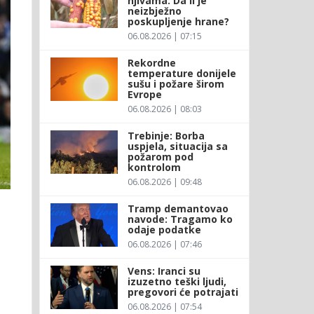
njivama: Da li je
neizbježno
poskupljenje hrane?
06.08.2026 | 07:15
Rekordne
temperature donijele
sušu i požare širom
Evrope
06.08.2026 | 08:03
Trebinje: Borba
uspjela, situacija sa
požarom pod
kontrolom
06.08.2026 | 09:48
Tramp demantovao
navode: Tragamo ko
odaje podatke
06.08.2026 | 07:46
Vens: Iranci su
izuzetno teški ljudi,
pregovori će potrajati
06.08.2026 | 07:54