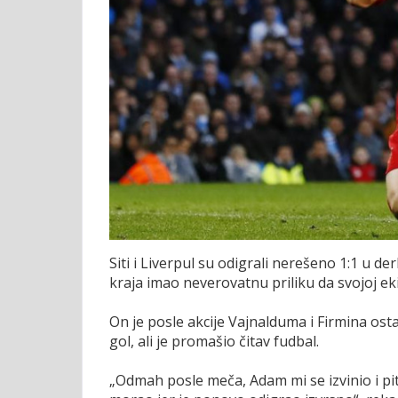
Siti i Liverpul su odigrali nerešeno 1:1 u de
kraja imao neverovatnu priliku da svojoj ek
On je posle akcije Vajnalduma i Firmina os
gol, ali je promašio čitav fudbal.
„Odmah posle meča, Adam mi se izvinio i pit