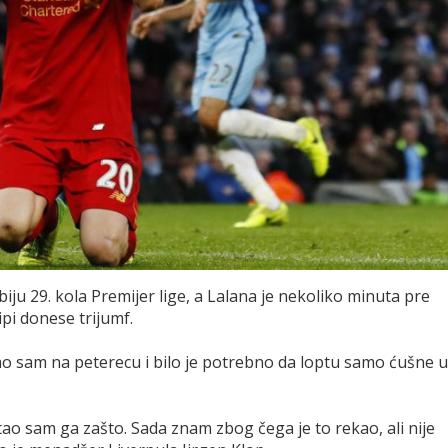
rbiju 29. kola Premijer lige, a Lalana je nekoliko minuta pre
ipi donese trijumf.
tao sam na peterecu i bilo je potrebno da loptu samo ćušne u
ao sam ga zašto. Sada znam zbog čega je to rekao, ali nije