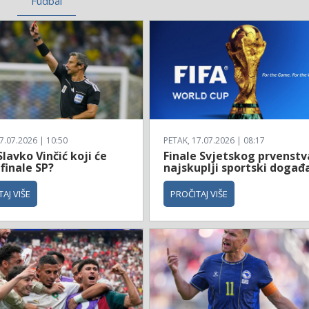
Fudbal
7.07.2026 | 10:50
PETAK, 17.07.2026 | 08:17
Slavko Vinčić koji će
Finale Svjetskog prvenstv
 finale SP?
najskuplji sportski događ
AJ VIŠE
PROČITAJ VIŠE