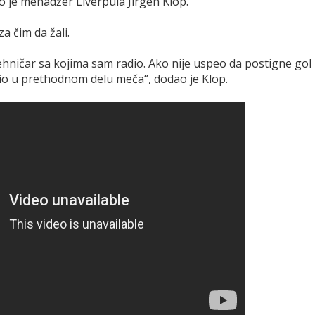
o je menadžer Liverpula Jirgen Klop.
a čim da žali.
 tehničar sa kojima sam radio. Ako nije uspeo da postigne gol
dio u prethodnom delu meča“, dodao je Klop.