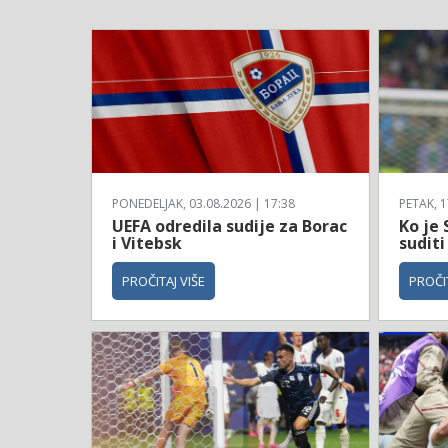
PONEDELJAK, 03.08.2026 | 17:38
PETAK, 1
UEFA odredila sudije za Borac
Ko je 
i Vitebsk
suditi
PROČITAJ VIŠE
PROČIT