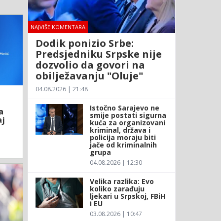
NAJVIŠE KOMENTARA
Dodik ponizio Srbe:
Predsjedniku Srpske nije
dozvolio da govori na
obilježavanju "Oluje"
04.08.2026 | 21:48
Istočno Sarajevo ne
a
smije postati sigurna
aj
kuća za organizovani
kriminal, država i
policija moraju biti
jače od kriminalnih
grupa
04.08.2026 | 12:30
Velika razlika: Evo
koliko zarađuju
ljekari u Srpskoj, FBiH
i EU
03.08.2026 | 10:47