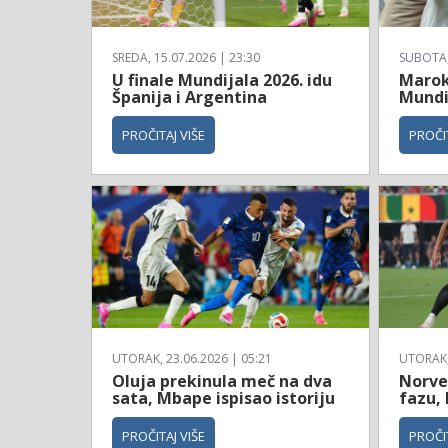
SREDA, 15.07.2026 | 23:30
SUBOTA, 
U finale Mundijala 2026. idu
Maroko
Španija i Argentina
Mundi
PROČITAJ VIŠE
PROČIT
UTORAK, 23.06.2026 | 05:21
UTORAK, 
Oluja prekinula meč na dva
Norve
sata, Mbape ispisao istoriju
fazu, 
PROČITAJ VIŠE
PROČIT