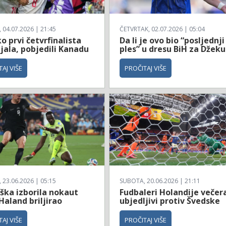
04.07.2026 | 21:45
ČETVRTAK, 02.07.2026 | 05:04
 prvi četvrfinalista
Da li je ovo bio “posljednji
jala, pobjedili Kanadu
ples” u dresu BiH za Džeku
AJ VIŠE
PROČITAJ VIŠE
23.06.2026 | 05:15
SUBOTA, 20.06.2026 | 21:11
ška izborila nokaut
Fudbaleri Holandije večer
Haland briljirao
ubjedljivi protiv Švedske
AJ VIŠE
PROČITAJ VIŠE