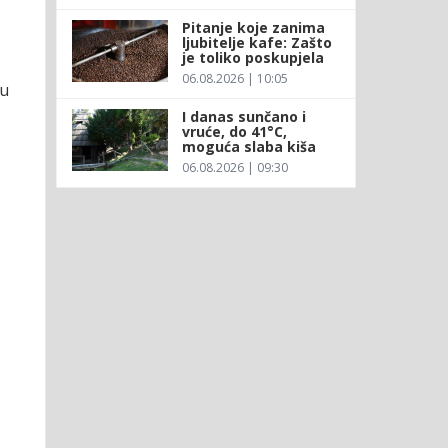
Pitanje koje zanima
ljubitelje kafe: Zašto
je toliko poskupjela
06.08.2026 | 10:05
 u
I danas sunčano i
vruće, do 41°C,
moguća slaba kiša
06.08.2026 | 09:30