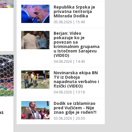
Republika Srpska je
privatna teritorija
Milorada Dodika
05.08.2026 | 15:49
Berjan: Video
pokazuje ko je
povezan sa
kriminalnim grupama
u Istočnom Sarajevu
(VIDEO)
04.08.2026 | 14:40
Novinarska ekipa BN
TV iz Doboja
napadnuta verbalno i
fizički (VIDEO)
04.08.2026 | 13:18
Dodik se izblamirao
pred Vučićem - Nije
as
znao gdje je rođen?!
03.08.2026 | 20:30