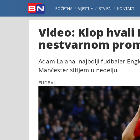
POČETNA
VIJESTI
RTV BN
KONTAKT
Video: Klop hvali
nestvarnom prom
Adam Lalana, najbolji fudbaler Engl
Mančester sitijem u nedelju.
FUDBAL