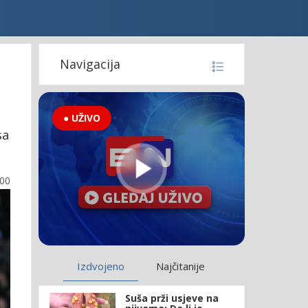
Navigacija
● UŽIVO
sa
:00
Izdvojeno
Najčitanije
Suša prži usjeve na