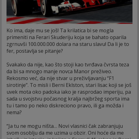
Ko ima, daje mu se još! Ta krilatica bi se mogla
primeniti na Ferari Skuderiju koja se bahato oparila
zgrnuvši 100.000.000 dolara na staru slavu! Da li je to
fer, postavlja se pitanje?
Svakako da nije, kao što stoji kao tvrđava čvrsta teza
da bi sa mnogo manje novca Manor preživeo.
Rekosmo već, da nije stvar u preživljavanju “F1
sirotinje”. To misli i Berni Eklston, stari lisac koji se još
uvek mota oko padoka iako je rasprodao imperiju, pa
sada u svojstvu počasnog kralja najbržeg sporta ima
tu i tamo po neko diskreciono pravo, ili ga možda i
nema?
“Ja tu ne mogu ništa… Novi vlasnici čak zabranjuju
svom osoblju da me uzima u obzir. Oni hoće da me