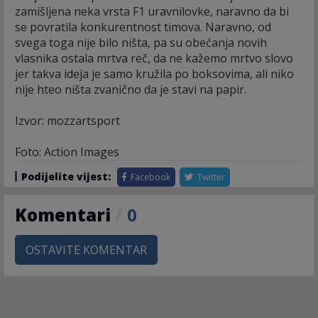
zamišljena neka vrsta F1 uravnilovke, naravno da bi
se povratila konkurentnost timova. Naravno, od
svega toga nije bilo ništa, pa su obećanja novih
vlasnika ostala mrtva reč, da ne kažemo mrtvo slovo
jer takva ideja je samo kružila po boksovima, ali niko
nije hteo ništa zvanično da je stavi na papir.
Izvor: mozzartsport
Foto: Action Images
Podijelite vijest:
Facebook
Twitter
Komentari
/
0
OSTAVITE KOMENTAR