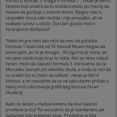
izbrišu iz istorije, iz knjiga o Formuli 1”, rekao je Berni
Eklston koji smatra da bi možda trebalo po inerciji da
nastavi da gazduje u starom domu. Njegov stav o
raspodeli novca zato možda i nije presudan, ali se
svakako uzima u obztir. Šta stari gazda misli o
Ferarijevom džekpotu?
“Neko mi pre neki dan reče da smo od početka
Formule 1 imali više od 70 timova! Nisam mogao da
poverujem, jer to je mnogo… Ali sigurno je istina, jer
verujem osobi koja mi je to rekla. Ako se neko naljuti
Ferari, može da napusti Formulu 1. Verovatno da će
Mercedes osvojiti još nekoliko titula, a onda će reći da
su uradili šta su hteli i da odlaze”, rekao je Berni
Eklston, a mi navodimo da se ne tako davno pričalo o
nekoj vrsti oduzimanja godišnjeg bonusa Ferari
Skuderiji.
Kako se desilo u međuvremenu da novi vlasnici
promene priču? Pa verovatno da je standardno jak
italijanski lobi prelomio stvar. Prvobitno je bila