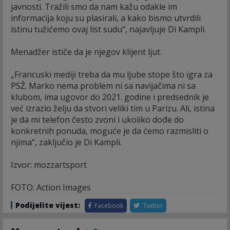
javnosti. Tražili smo da nam kažu odakle im
informacija koju su plasirali, a kako bismo utvrdili
istinu tužićemo ovaj list sudu“, najavljuje Di Kampli.
Menadžer ističe da je njegov klijent ljut.
„Francuski mediji treba da mu ljube stope što igra za
PSŽ. Marko nema problem ni sa navijačima ni sa
klubom, ima ugovor do 2021. godine i predsednik je
već izrazio želju da stvori veliki tim u Parizu. Ali, istina
je da mi telefon često zvoni i ukoliko dođe do
konkretnih ponuda, moguće je da ćemo razmisliti o
njima“, zaključio je Di Kampli.
Izvor: mozzartsport
FOTO: Action Images
Podijelite vijest:
Facebook
Twitter