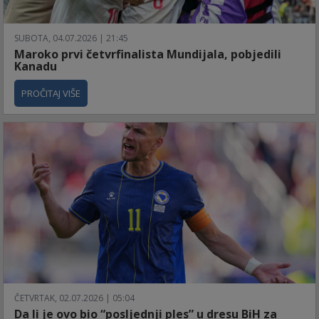
SUBOTA, 04.07.2026 | 21:45
Maroko prvi četvrfinalista Mundijala, pobjedili
Kanadu
PROČITAJ VIŠE
ČETVRTAK, 02.07.2026 | 05:04
Da li je ovo bio “posljednji ples” u dresu BiH za