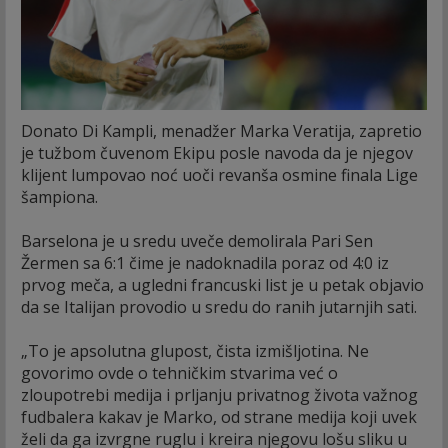
Donato Di Kampli, menadžer Marka Veratija, zapretio
je tužbom čuvenom Ekipu posle navoda da je njegov
klijent lumpovao noć uoči revanša osmine finala Lige
šampiona.
Barselona je u sredu uveče demolirala Pari Sen
Žermen sa 6:1 čime je nadoknadila poraz od 4:0 iz
prvog meča, a ugledni francuski list je u petak objavio
da se Italijan provodio u sredu do ranih jutarnjih sati.
„To je apsolutna glupost, čista izmišljotina. Ne
govorimo ovde o tehničkim stvarima već o
zloupotrebi medija i prljanju privatnog života važnog
fudbalera kakav je Marko, od strane medija koji uvek
želi da ga izvrgne ruglu i kreira njegovu lošu sliku u