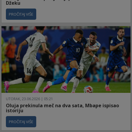
Džeku
PROČITAJ VIŠE
UTORAK, 23.06.2026 | 05:21
Oluja prekinula meč na dva sata, Mbape ispisao
istoriju
PROČITAJ VIŠE