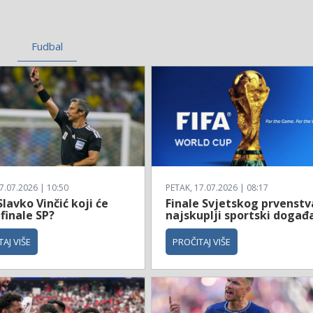
Fudbal
7.07.2026 | 10:50
PETAK, 17.07.2026 | 08:17
Slavko Vinčić koji će
Finale Svjetskog prvenstv
 finale SP?
najskuplji sportski događ
AJ VIŠE
PROČITAJ VIŠE