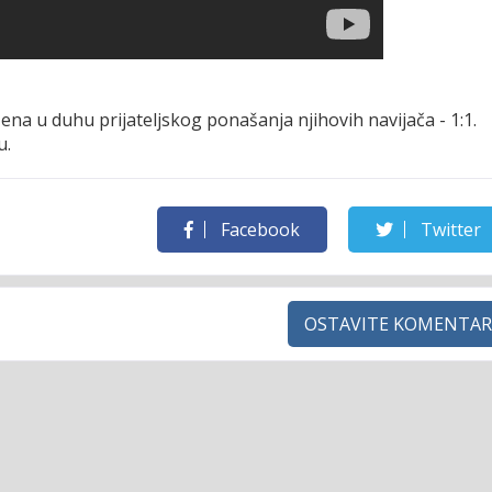
ena u duhu prijateljskog ponašanja njihovih navijača - 1:1.
u.
Facebook
Twitter
OSTAVITE KOMENTAR