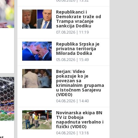
06.08.2026 | 13:32
Republikanci i
Demokrate traže od
Trampa vraćanje
sankcija Dodiku
07.08.2026 | 11:19
Republika Srpska je
privatna teritorija
Milorada Dodika
05.08.2026 | 15:49
Berjan: Video
pokazuje ko je
povezan sa
kriminalnim grupama
u Istočnom Sarajevu
(VIDEO)
04.08.2026 | 14:40
Novinarska ekipa BN
TV iz Doboja
napadnuta verbalno i
fizički (VIDEO)
04.08.2026 | 13:18
as