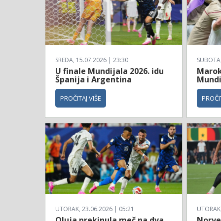
SREDA, 15.07.2026 | 23:30
SUBOTA, 
U finale Mundijala 2026. idu
Maroko
Španija i Argentina
Mundi
PROČITAJ VIŠE
PROČIT
UTORAK, 23.06.2026 | 05:21
UTORAK, 
Oluja prekinula meč na dva
Norve