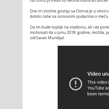
na Donu priredili su veoma kulturan doček 
Dve-tri stotine gostiju sa Ostrva je u okvir
dobilo ćebe sa osnovnim podacima o meču o
Da im bude toplije na stadionu, ali i da pone
motivisati da u junu 2018. godine, možda, p
održavao Mundijal.