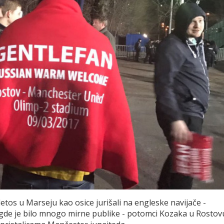
etos u Marseju kao osice jurišali na engleske navijače -
 gde je bilo mnogo mirne publike - potomci Kozaka u Rostov