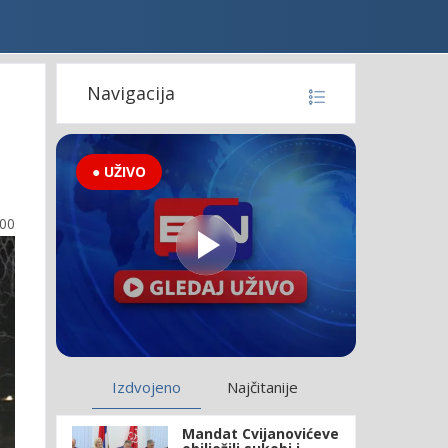
Navigacija
● UŽIVO
:00
Izdvojeno
Najčitanije
Mandat Cvijanovićeve