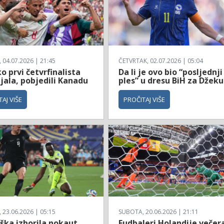
04.07.2026 | 21:45
ČETVRTAK, 02.07.2026 | 05:04
 prvi četvrfinalista
Da li je ovo bio “posljednji
jala, pobjedili Kanadu
ples” u dresu BiH za Džeku
AJ VIŠE
PROČITAJ VIŠE
23.06.2026 | 05:15
SUBOTA, 20.06.2026 | 21:11
ška izborila nokaut
Fudbaleri Holandije večer