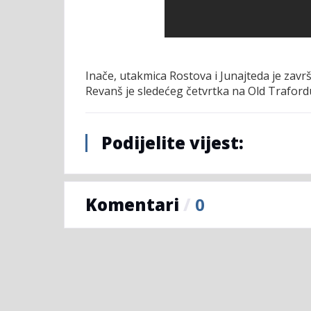
Inače, utakmica Rostova i Junajteda je završ
Revanš je sledećeg četvrtka na Old Traford
Podijelite vijest:
Komentari
/
0