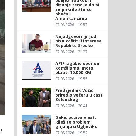
obilježili sukobi i
dizanje tenzija da bi
se prikrilo šta su
obećali
Amerikancima
07.08.2026 | 19:57
Najodgovorniji ljudi
nisu zaštitili interese
Republike Srpske
07.08.2026 | 21:27
APIF izgubio spor sa
komšijama, mora
platiti 10.000 KM
07.08.2026 | 19:55
Predsjednik Vučić
priredio večeru u čast
Zelenskog
07.08.2026 | 20:41
Dakić poziva vlast:
Riješite problem
grijanja u Ugljeviku
u
07.08.2026 | 19:52