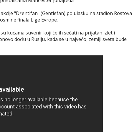
pristalicama Mančester junajteda.
u akcije "Džentlfan" (Gentlefan) po ulasku na stadion Rostova
smine finala Lige Evrope.
su kućama suvenir koji će ih sećati na prijatan izlet i
onovo dođu u Rusiju, kada se u najvećoj zemlji sveta bude