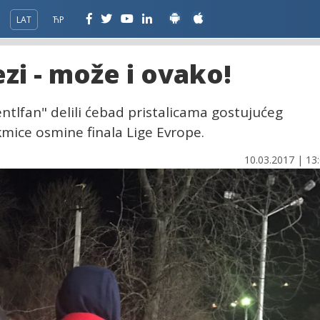
LAT
ЋР
ezi - može i ovako!
entlfan" delili ćebad pristalicama gostujućeg
mice osmine finala Lige Evrope.
10.03.2017 | 13