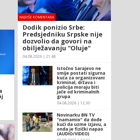
NAJVIŠE KOMENTARA
Dodik ponizio Srbe:
Predsjedniku Srpske nije
dozvolio da govori na
obilježavanju "Oluje"
04.08.2026 | 21:48
Istočno Sarajevo ne
smije postati sigurna
kuća za organizovani
kriminal, država i
policija moraju biti
a
jače od kriminalnih
aj
grupa
04.08.2026 | 12:30
Novinarku BN TV
"namamio" da dođe
kući da uzme izjavu, a
onda je fizički napao
(AUDIO/VIDEO)