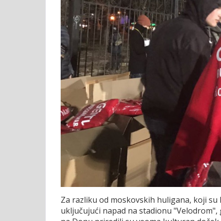
Za razliku od moskovskih huligana, koji su l
uključujući napad na stadionu "Velodrom",