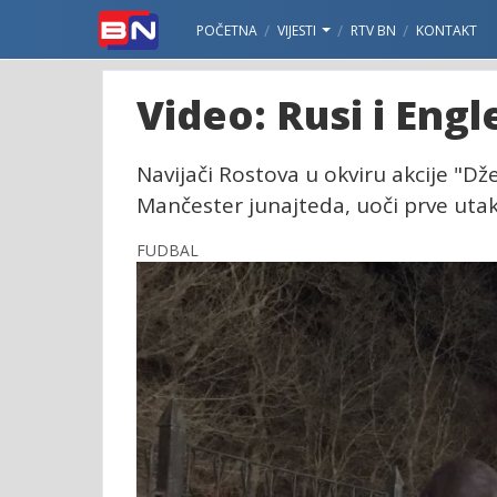
POČETNA
VIJESTI
RTV BN
KONTAKT
Video: Rusi i Engl
Navijači Rostova u okviru akcije "Dž
Mančester junajteda, uoči prve utak
FUDBAL