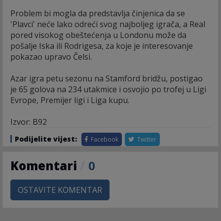
Problem bi mogla da predstavlja činjenica da se
'Plavci' neće lako odreći svog najboljeg igrača, a Real
pored visokog obeštećenja u Londonu može da
pošalje Iska ili Rodrigesa, za koje je interesovanje
pokazao upravo Čelsi.
Azar igra petu sezonu na Stamford bridžu, postigao
je 65 golova na 234 utakmice i osvojio po trofej u Ligi
Evrope, Premijer ligi i Liga kupu.
Izvor: B92
Podijelite vijest:
Facebook
Twitter
Komentari
/
0
OSTAVITE KOMENTAR