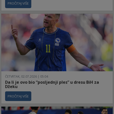
PROČITAJ VIŠE
ČETVRTAK, 02.07.2026 | 05:04
Da li je ovo bio “posljednji ples” u dresu BiH za
Džeku
PROČITAJ VIŠE