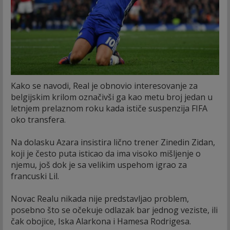
Kako se navodi, Real je obnovio interesovanje za
belgijskim krilom označivši ga kao metu broj jedan u
letnjem prelaznom roku kada ističe suspenzija FIFA
oko transfera.
Na dolasku Azara insistira lično trener Zinedin Zidan,
koji je često puta isticao da ima visoko mišljenje o
njemu, još dok je sa velikim uspehom igrao za
francuski Lil.
Novac Realu nikada nije predstavljao problem,
posebno što se očekuje odlazak bar jednog veziste, ili
čak obojice, Iska Alarkona i Hamesa Rodrigesa.