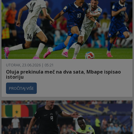
UTORAK, 23.06.2026 | 05:21
Oluja prekinula meč na dva sata, Mbape ispisao
istoriju
PROČITAJ VIŠE