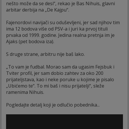
nešto može da se desi“, rekao je Bas Nihuis, glavni
arbitar derbija na „De Kajpu“.
Fajenordovi navijači su oduševljeni, jer sad njihov tim
ima 12 bodova više od PSV-a i juri ka prvoj tituli
prvaka od 1999. godine. Jedina realna pretnja im je
Ajaks (pet bodova iza).
S druge strane, arbitru nije baš lako.
„To vam je fudbal. Morao sam da ugasim Fejsbuk i
Tviter profil, jer sam dobio zahtev za oko 200
prijateljstava, kao i neke poruke u kojime je pisalo
„Ubićemo te“. To mi baš i nisu prijatelji“, sleže
ramenima Nihuis.
Pogledajte detalj koji je odlučio pobednika...