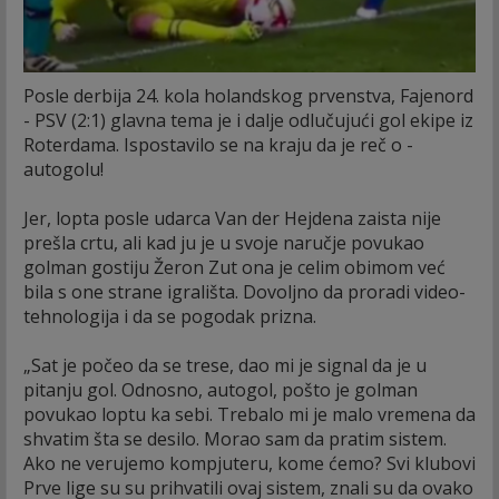
Posle derbija 24. kola holandskog prvenstva, Fajenord
- PSV (2:1) glavna tema je i dalje odlučujući gol ekipe iz
Roterdama. Ispostavilo se na kraju da je reč o -
autogolu!
Jer, lopta posle udarca Van der Hejdena zaista nije
prešla crtu, ali kad ju je u svoje naručje povukao
golman gostiju Žeron Zut ona je celim obimom već
bila s one strane igrališta. Dovoljno da proradi video-
tehnologija i da se pogodak prizna.
„Sat je počeo da se trese, dao mi je signal da je u
pitanju gol. Odnosno, autogol, pošto je golman
povukao loptu ka sebi. Trebalo mi je malo vremena da
shvatim šta se desilo. Morao sam da pratim sistem.
Ako ne verujemo kompjuteru, kome ćemo? Svi klubovi
Prve lige su su prihvatili ovaj sistem, znali su da ovako