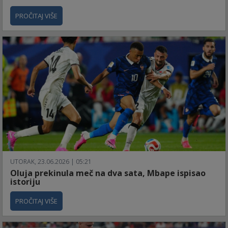
PROČITAJ VIŠE
UTORAK, 23.06.2026 | 05:21
Oluja prekinula meč na dva sata, Mbape ispisao
istoriju
PROČITAJ VIŠE