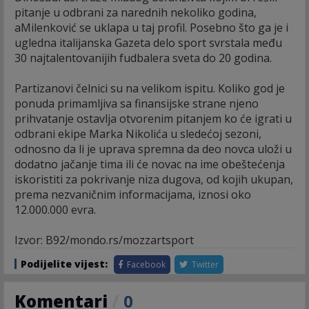
pitanje u odbrani za narednih nekoliko godina,
aMilenković se uklapa u taj profil. Posebno što ga je i
ugledna italijanska Gazeta delo sport svrstala među
30 najtalentovanijih fudbalera sveta do 20 godina.
Partizanovi čelnici su na velikom ispitu. Koliko god je
ponuda primamljiva sa finansijske strane njeno
prihvatanje ostavlja otvorenim pitanjem ko će igrati u
odbrani ekipe Marka Nikolića u sledećoj sezoni,
odnosno da li je uprava spremna da deo novca uloži u
dodatno jačanje tima ili će novac na ime obeštećenja
iskoristiti za pokrivanje niza dugova, od kojih ukupan,
prema nezvaničnim informacijama, iznosi oko
12.000.000 evra.
Izvor: B92/mondo.rs/mozzartsport
Podijelite vijest:
Facebook
Twitter
Komentari
/
0