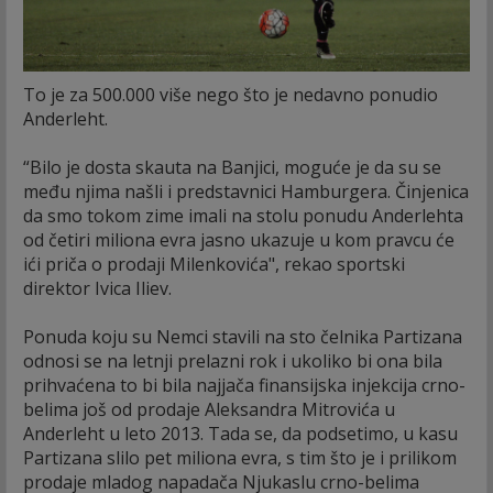
To je za 500.000 više nego što je nedavno ponudio
Anderleht.
“Bilo je dosta skauta na Banjici, moguće je da su se
među njima našli i predstavnici Hamburgera. Činjenica
da smo tokom zime imali na stolu ponudu Anderlehta
od četiri miliona evra jasno ukazuje u kom pravcu će
ići priča o prodaji Milenkovića", rekao sportski
direktor Ivica Iliev.
Ponuda koju su Nemci stavili na sto čelnika Partizana
odnosi se na letnji prelazni rok i ukoliko bi ona bila
prihvaćena to bi bila najjača finansijska injekcija crno-
belima još od prodaje Aleksandra Mitrovića u
Anderleht u leto 2013. Tada se, da podsetimo, u kasu
Partizana slilo pet miliona evra, s tim što je i prilikom
prodaje mladog napadača Njukaslu crno-belima