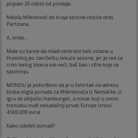
pripalo 20 odsto od prodaje.
Nikola Milenković do kraja sezone nosiće dres
Partizana.
A, onda...
Male su šanse da mladi centralni bek ostane u
Humskoj po završetku tekuće sezone, jer je red za
crno-belog bisera sve veći, baš kao i cifre koje se
spominju.
MONDU je potvrđeno da je u četvrtak na adresu
kluba stigla ponuda za Milenkovića iz Nemačke. U
igru se uključio Hamburger, a novac koji u ovom
trenutku nudi nekadašnji prvak Evrope iznosi
4.500.000 evra!
Kako odoleti ponudi?