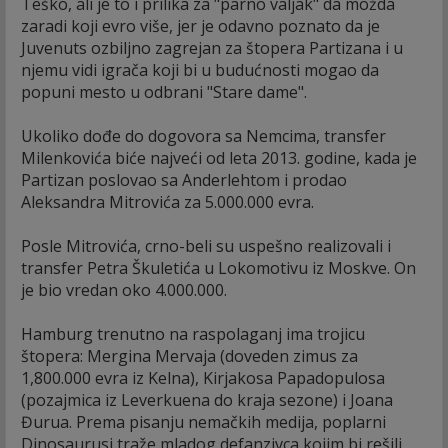
Teško, ali je to i prilika za "parno valjak" da možda
zaradi koji evro više, jer je odavno poznato da je
Juvenuts ozbiljno zagrejan za štopera Partizana i u
njemu vidi igrača koji bi u budućnosti mogao da
popuni mesto u odbrani "Stare dame".
Ukoliko dođe do dogovora sa Nemcima, transfer
Milenkovića biće najveći od leta 2013. godine, kada je
Partizan poslovao sa Anderlehtom i prodao
Aleksandra Mitrovića za 5.000.000 evra.
Posle Mitrovića, crno-beli su uspešno realizovali i
transfer Petra Škuletića u Lokomotivu iz Moskve. On
je bio vredan oko 4.000.000.
Hamburg trenutno na raspolaganj ima trojicu
štopera: Mergina Mervaja (doveden zimus za
1,800.000 evra iz Kelna), Kirjakosa Papadopulosa
(pozajmica iz Leverkuena do kraja sezone) i Joana
Đurua. Prema pisanju nemačkih medija, poplarni
Dinosaurusi traže mladog defanzivca kojim bi rešili