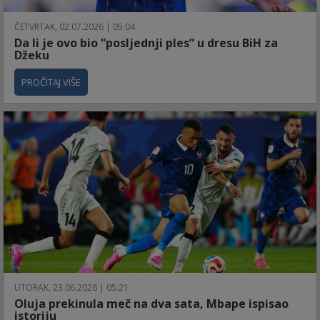
ČETVRTAK, 02.07.2026 | 05:04
Da li je ovo bio “posljednji ples” u dresu BiH za
Džeku
PROČITAJ VIŠE
UTORAK, 23.06.2026 | 05:21
Oluja prekinula meč na dva sata, Mbape ispisao
istoriju