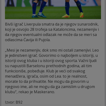
Bivši igrač Liverpula smatra da je njegov sunarodnik,
koji je osvojio 28 trofeja sa Kataloncima, nezamenjiv i
da njegov eventualni odlazak ne može da se meri sa
odlascima Ćavija ili Pujola.
„Mesi je nezamenjiv, dok smo mi ostali zamenjivi. Leo
je jedinstven igrač. Govorimo o najboljem u istoriji, u
istoriji ovog kluba i u istoriji ovog sporta. Važni ljudi
su napustili Barselonu prethodnih godina, ali tim
funkcioniše, pobeđuje. Klub je veći od svakog
menadžera, igrača, osim od Lea. to je realnost,
morate to da prihvatite. Ne mogu da govorim u
njegovo ime, ali ne mogu da ga zamislim u drugom
klubu“, rekao je Maskerano.
Izvor: B92