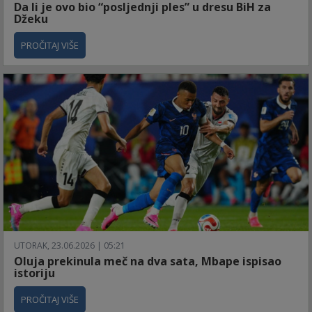
Da li je ovo bio “posljednji ples” u dresu BiH za
Džeku
PROČITAJ VIŠE
UTORAK, 23.06.2026 | 05:21
Oluja prekinula meč na dva sata, Mbape ispisao
istoriju
PROČITAJ VIŠE