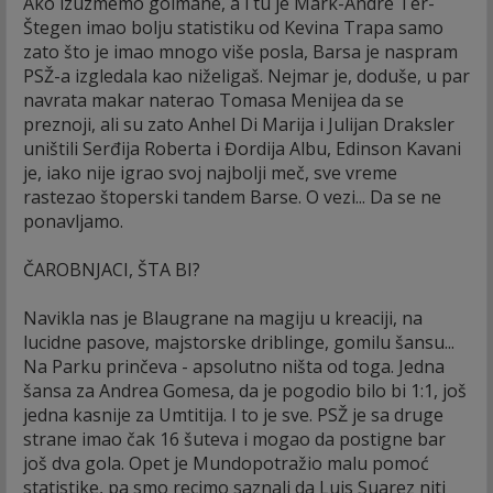
Ako izuzmemo golmane, a i tu je Mark-Andre Ter-
Štegen imao bolju statistiku od Kevina Trapa samo
zato što je imao mnogo više posla, Barsa je naspram
PSŽ-a izgledala kao niželigaš. Nejmar je, doduše, u par
navrata makar naterao Tomasa Menijea da se
preznoji, ali su zato Anhel Di Marija i Julijan Draksler
uništili Serđija Roberta i Đordija Albu, Edinson Kavani
je, iako nije igrao svoj najbolji meč, sve vreme
rastezao štoperski tandem Barse. O vezi... Da se ne
ponavljamo.
ČAROBNJACI, ŠTA BI?
Navikla nas je Blaugrane na magiju u kreaciji, na
lucidne pasove, majstorske driblinge, gomilu šansu...
Na Parku prinčeva - apsolutno ništa od toga. Jedna
šansa za Andrea Gomesa, da je pogodio bilo bi 1:1, još
jedna kasnije za Umtitija. I to je sve. PSŽ je sa druge
strane imao čak 16 šuteva i mogao da postigne bar
još dva gola. Opet je Mundopotražio malu pomoć
statistike, pa smo recimo saznali da Luis Suarez niti