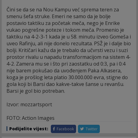
Čini se da se na Nou Kampu već sprema teren za
smenu šefa struke. Emeri ne samo da je bolje
postavio taktiku za početak meča, nego je Enrike
vukao pogrešne poteze i tokom meča. Promenio je
taktiku na 4-2-3-1 kada je u 58. minutu izveo Gomeša i
uveo Rafinju, ali nije donelo rezultata. PSŽ je i dalje bio
bolji. Kritičari kažu da je trebalo da učvrsti vezu i suzi
prostor rivalu u napadu transformacijom na sistem 4-
4-2. Zamera mu se i što pri zaostatku od 0:3, pa i 0:4
nije barem pokušao da uvođenjem Paka Alkasera,
koga je prošlog leta platio 30.000.000 evra, stigne do
gola koji bi Barsi dao kakve-takve šanse u revanšu.
Barsi je gol bio potreban.
Izvor: mozzartsport
FOTO: Action Images
Podijelite vijest:
Facebook
Twitter