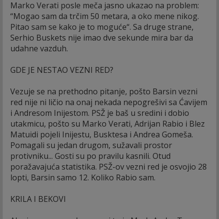
Marko Verati posle meča jasno ukazao na problem:
“Mogao sam da trčim 50 metara, a oko mene nikog.
Pitao sam se kako je to moguće“. Sa druge strane,
Serhio Buskets nije imao dve sekunde mira bar da
udahne vazduh.
GDE JE NESTAO VEZNI RED?
Vezuje se na prethodno pitanje, pošto Barsin vezni
red nije ni ličio na onaj nekada nepogrešivi sa Ćavijem
i Andresom Inijestom. PSŽ je baš u sredini i dobio
utakmicu, pošto su Marko Verati, Adrijan Rabio i Blez
Matuidi pojeli Inijestu, Busktesa i Andrea Gomeša.
Pomagali su jedan drugom, sužavali prostor
protivniku... Gosti su po pravilu kasnili. Otud
poražavajuća statistika. PSŽ-ov vezni red je osvojio 28
lopti, Barsin samo 12. Koliko Rabio sam.
KRILA I BEKOVI