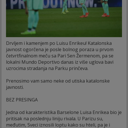
Drvljem i kamenjem po Luisu Enrikeu! Katalonska
javnost ogorčena je posle bolnog poraza u prvom
četvrtfinalnom meču sa Pari Sen Žermenom, pa se
lokalni Mundo Deportivo danas iz više uglova bavi
uzrocima stradanja na Parku prinčeva.
Prenosimo vam samo neke od utiska katalonske
javnosti.
BEZ PRESINGA
Jedna od karakteristika Barselone Luisa Enrikea bio je
pritisak na poslednju liniju rivala. U Parizu su,
međutim, Sveci iznosili loptu kako su hteli, pa je i