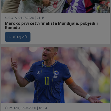
SUBOTA, 04.07.2026 | 21:45
Maroko prvi četvrfinalista Mundijala, pobjedili
Kanadu
PROČITAJ VIŠE
ČETVRTAK, 02.07.2026 | 05:04