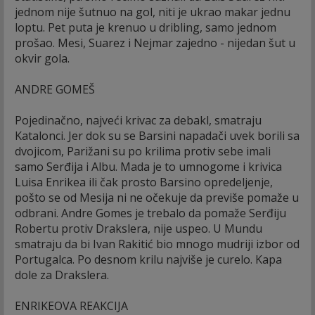
jednom nije šutnuo na gol, niti je ukrao makar jednu
loptu. Pet puta je krenuo u dribling, samo jednom
prošao. Mesi, Suarez i Nejmar zajedno - nijedan šut u
okvir gola.
ANDRE GOMEŠ
Pojedinačno, najveći krivac za debakl, smatraju
Katalonci. Jer dok su se Barsini napadači uvek borili sa
dvojicom, Parižani su po krilima protiv sebe imali
samo Serđija i Albu. Mada je to umnogome i krivica
Luisa Enrikea ili čak prosto Barsino opredeljenje,
pošto se od Mesija ni ne očekuje da previše pomaže u
odbrani. Andre Gomes je trebalo da pomaže Serđiju
Robertu protiv Drakslera, nije uspeo. U Mundu
smatraju da bi Ivan Rakitić bio mnogo mudriji izbor od
Portugalca. Po desnom krilu najviše je curelo. Kapa
dole za Drakslera.
ENRIKEOVA REAKCIJA