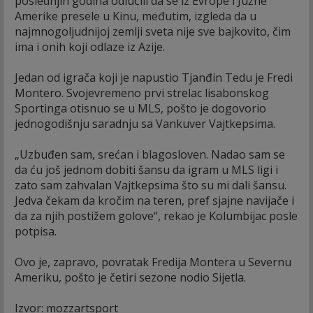
poslednjih godina odlučili da se iz Evrope i Južne
Amerike presele u Kinu, međutim, izgleda da u
najmnogoljudnijoj zemlji sveta nije sve bajkovito, čim
ima i onih koji odlaze iz Azije.
Jedan od igrača koji je napustio Tjanđin Tedu je Fredi
Montero. Svojevremeno prvi strelac lisabonskog
Sportinga otisnuo se u MLS, pošto je dogovorio
jednogodišnju saradnju sa Vankuver Vajtkepsima.
„Uzbuđen sam, srećan i blagosloven. Nadao sam se
da ću još jednom dobiti šansu da igram u MLS ligi i
zato sam zahvalan Vajtkepsima što su mi dali šansu.
Jedva čekam da kročim na teren, pref sjajne navijače i
da za njih postižem golove“, rekao je Kolumbijac posle
potpisa.
Ovo je, zapravo, povratak Fredija Montera u Severnu
Ameriku, pošto je četiri sezone nodio Sijetla.
Izvor: mozzartsport