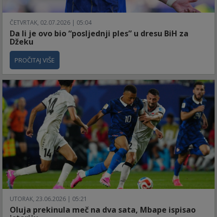
ČETVRTAK, 02.07.2026 | 05:04
Da li je ovo bio “posljednji ples” u dresu BiH za
Džeku
PROČITAJ VIŠE
UTORAK, 23.06.2026 | 05:21
Oluja prekinula meč na dva sata, Mbape ispisao