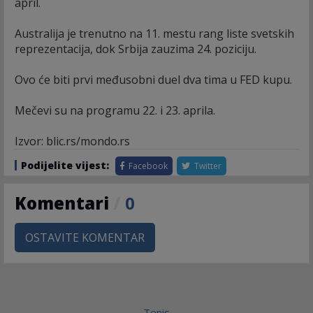
april.
Australija je trenutno na 11. mestu rang liste svetskih
reprezentacija, dok Srbija zauzima 24. poziciju.
Ovo će biti prvi međusobni duel dva tima u FED kupu.
Mečevi su na programu 22. i 23. aprila.
Izvor: blic.rs/mondo.rs
Podijelite vijest:
Facebook
Twitter
Komentari
/
0
OSTAVITE KOMENTAR
Tenis