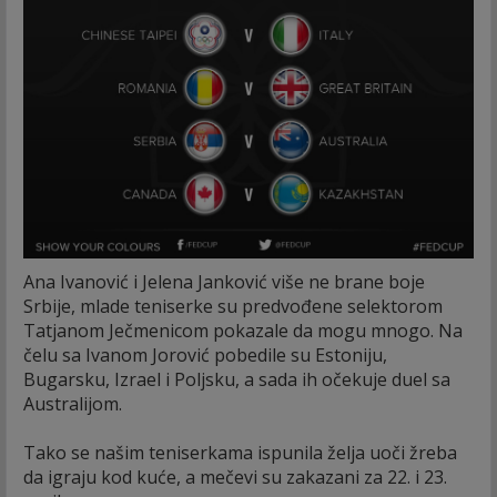
Ana Ivanović i Jelena Janković više ne brane boje
Srbije, mlade teniserke su predvođene selektorom
Tatjanom Ječmenicom pokazale da mogu mnogo. Na
čelu sa Ivanom Jorović pobedile su Estoniju,
Bugarsku, Izrael i Poljsku, a sada ih očekuje duel sa
Australijom.
Tako se našim teniserkama ispunila želja uoči žreba
da igraju kod kuće, a mečevi su zakazani za 22. i 23.