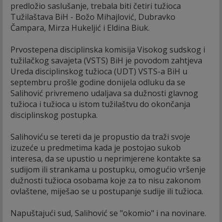
predložio saslušanje, trebala biti četiri tužioca
Tužilaštava BiH - Božo Mihajlović, Dubravko
Čampara, Mirza Hukeljić i Eldina Biuk.
Prvostepena disciplinska komisija Visokog sudskog i
tužilačkog savajeta (VSTS) BiH je povodom zahtjeva
Ureda disciplinskog tužioca (UDT) VSTS-a BiH u
septembru prošle godine donijela odluku da se
Salihović privremeno udaljava sa dužnosti glavnog
tužioca i tužioca u istom tužilaštvu do okončanja
disciplinskog postupka.
Salihoviću se tereti da je propustio da traži svoje
izuzeće u predmetima kada je postojao sukob
interesa, da se upustio u neprimjerene kontakte sa
sudijom ili strankama u postupku, omogućio vršenje
dužnosti tužioca osobama koje za to nisu zakonom
ovlaštene, miješao se u postupanje sudije ili tužioca.
Napuštajući sud, Salihović se "okomio" i na novinare.