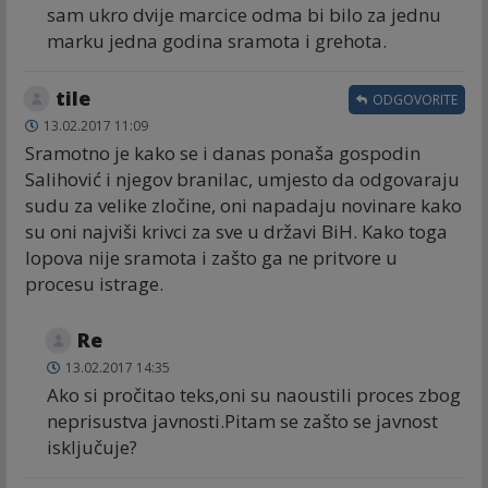
sam ukro dvije marcice odma bi bilo za jednu
marku jedna godina sramota i grehota.
tile
ODGOVORITE
13.02.2017 11:09
Sramotno je kako se i danas ponaša gospodin
Salihović i njegov branilac, umjesto da odgovaraju
sudu za velike zločine, oni napadaju novinare kako
su oni najviši krivci za sve u državi BiH. Kako toga
lopova nije sramota i zašto ga ne pritvore u
procesu istrage.
Re
13.02.2017 14:35
Ako si pročitao teks,oni su naoustili proces zbog
neprisustva javnosti.Pitam se zašto se javnost
isključuje?