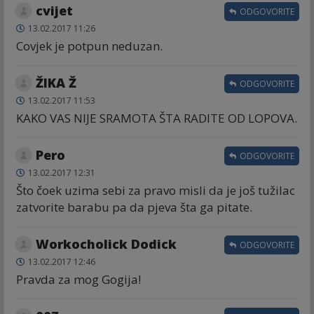
cvijet
ODGOVORITE
13.02.2017 11:26
Covjek je potpun neduzan.
ŽIKA Ž
ODGOVORITE
13.02.2017 11:53
KAKO VAS NIJE SRAMOTA ŠTA RADITE OD LOPOVA.
Pero
ODGOVORITE
13.02.2017 12:31
Što čoek uzima sebi za pravo misli da je još tužilac
zatvorite barabu pa da pjeva šta ga pitate.
Workocholick Dodick
ODGOVORITE
13.02.2017 12:46
Pravda za mog Gogija!