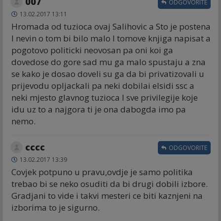
007
ODGOVORITE
13.02.2017 13:11
Hromada od tuzioca ovaj Salihovic a Sto je postena
I nevin o tom bi bilo malo I tomove knjiga napisat a
pogotovo politicki neovosan pa oni koi ga
dovedose do gore sad mu ga malo spustaju a zna
se kako je dosao doveli su ga da bi privatizovali u
prijevodu opljackali pa neki dobilai elsidi ssc a
neki mjesto glavnog tuzioca I sve privilegije koje
idu uz to a najgora ti je ona dabogda imo pa
nemo.
cccc
ODGOVORITE
13.02.2017 13:39
Covjek potpuno u pravu,ovdje je samo politika
trebao bi se neko osuditi da bi drugi dobili izbore.
Gradjani to vide i takvi mesteri ce biti kaznjeni na
izborima to je sigurno.