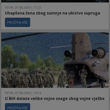
PETAK, 07.08.2026 | 17:22
Uhapšena žena zbog sumnje na ubistvo supruga
PROČITAJ VIŠE
PETAK, 07.08.2026 | 16:14
U BiH dolaze velike vojne snage zbog vojne vježbe
PROČITAJ VIŠE