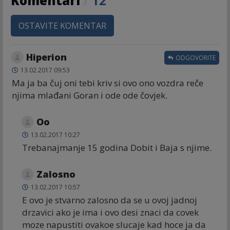
Komentari
/
12
OSTAVITE KOMENTAR
Hiperion
ODGOVORITE
13.02.2017 09:53
Ma ja ba čuj oni tebi kriv si ovo ono vozdra reče
njima mlađani Goran i ode ode čovjek.
Oo
13.02.2017 10:27
Trebanajmanje 15 godina Dobit i Baja s njime.
Zalosno
13.02.2017 10:57
E ovo je stvarno zalosno da se u ovoj jadnoj
drzavici ako je ima i ovo desi znaci da covek
moze napustiti ovakoe slucaje kad hoce ja da