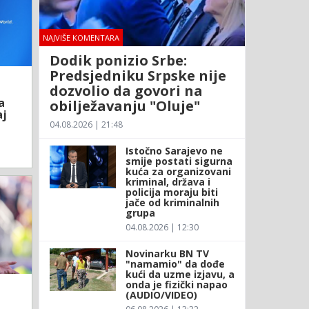
NAJVIŠE KOMENTARA
Dodik ponizio Srbe:
Predsjedniku Srpske nije
dozvolio da govori na
a
obilježavanju "Oluje"
aj
04.08.2026 | 21:48
Istočno Sarajevo ne
smije postati sigurna
kuća za organizovani
kriminal, država i
policija moraju biti
jače od kriminalnih
grupa
04.08.2026 | 12:30
Novinarku BN TV
"namamio" da dođe
kući da uzme izjavu, a
onda je fizički napao
(AUDIO/VIDEO)