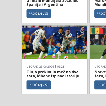
U finale Mundijala 2026. idu
Maroko
Španija i Argentina
Mundi
PROČITAJ VIŠE
PROČIT
UTORAK, 23.06.2026 | 05:21
UTORAK, 
Oluja prekinula meč na dva
Norve
sata, Mbape ispisao istoriju
fazu, 
PROČITAJ VIŠE
PROČIT