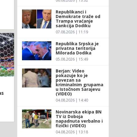
06.08.2026 | 13:32
Republikanci i
Demokrate traže od
Trampa vraćanje
sankcija Dodiku
07.08.2026 | 11:19
Republika Srpska je
privatna teritorija
Milorada Dodika
05.08.2026 | 15:49
Berjan: Video
pokazuje ko je
povezan sa
kriminalnim grupama
u Istočnom Sarajevu
as
(VIDEO)
04.08.2026 | 14:40
Novinarska ekipa BN
TV iz Doboja
napadnuta verbalno i
fizički (VIDEO)
04.08.2026 | 13:18