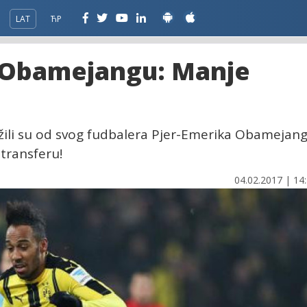
LAT
ЋР
a Obamejangu: Manje
ažili su od svog fudbalera Pjer-Emerika Obamejan
transferu!
04.02.2017 | 14