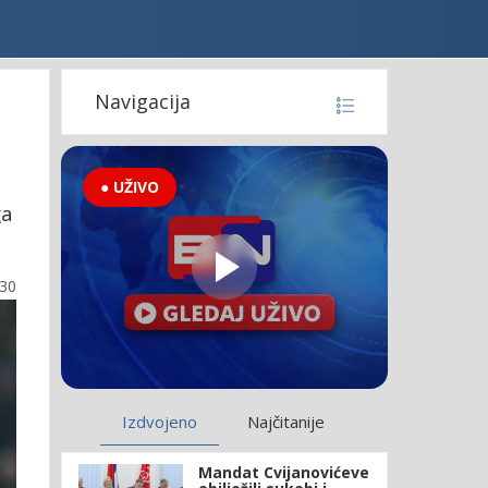
Navigacija
● UŽIVO
ga
:30
Izdvojeno
Najčitanije
Mandat Cvijanovićeve