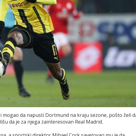
i mogao da napusti Dortmund na kraju sezone, pošto želi d
lišu da je za njega zainteresovan Real Madrid.
ona, a sportski direktor Mihael Cork savetovao mu je da