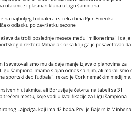
 na utakmice i plasman kluba u Ligu šampiona.
se na najboljeg fudbalera i strelca tima Pjer-Emerika
ča o odlasku po završetku sezone.
ašava da troši poslednje mesece među "milionerima" i da je
 sportskog direktora Mihaela Corka koji ga je posavetovao da
 i savetovali smo mu da daje manje izjava o planovima za
 Ligu šampiona. Imamo sjajan odnos sa njim, ali morali smo 
na sportski deo fudbala", rekao je Cork nemačkim medijima.
tvenih utakmica, ali Borusija je četvrta na tabeli sa 31
trećem mestu, koje vodi u kvalifikacije za Ligu šampiona.
siranog Lajpciga, koji ima 42 boda. Prvi je Bajern iz Minhena