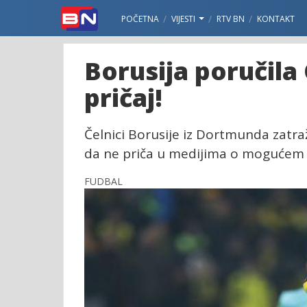
POČETNA
VIJESTI
RTV BN
KONTAKT
Borusija poručil
pričaj!
Čelnici Borusije iz Dortmunda zatr
da ne priča u medijima o mogućem 
FUDBAL