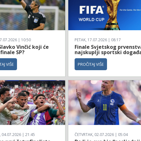
7.07.2026 | 10:50
PETAK, 17.07.2026 | 08:17
Slavko Vinčić koji će
Finale Svjetskog prvenstv
 finale SP?
najskuplji sportski događ
AJ VIŠE
PROČITAJ VIŠE
04.07.2026 | 21:45
ČETVRTAK, 02.07.2026 | 05:04