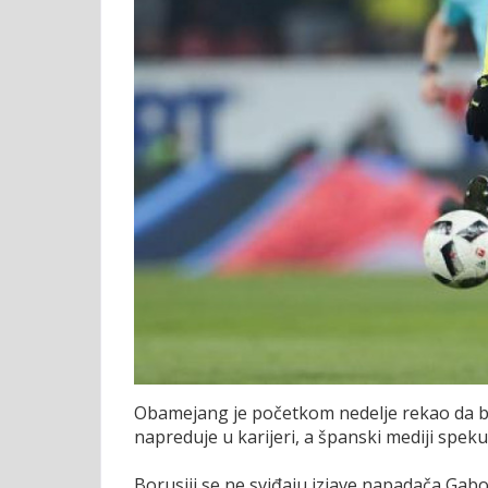
Obamejang je početkom nedelje rekao da b
napreduje u karijeri, a španski mediji speku
Borusiji se ne sviđaju izjave napadača Gab