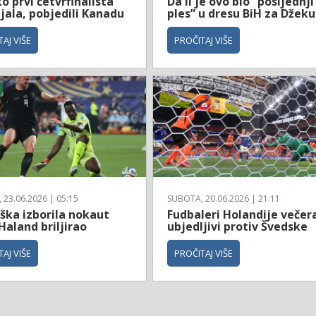
 prvi četvrfinalista
Da li je ovo bio “posljednji
jala, pobjedili Kanadu
ples” u dresu BiH za Džeku
AJ VIŠE
PROČITAJ VIŠE
23.06.2026 | 05:15
SUBOTA, 20.06.2026 | 21:11
ška izborila nokaut
Fudbaleri Holandije večer
Haland briljirao
ubjedljivi protiv Švedske
AJ VIŠE
PROČITAJ VIŠE