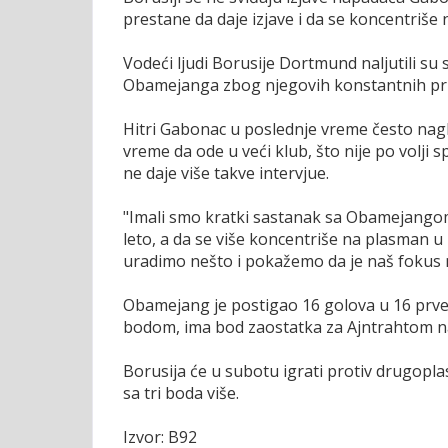
prestane da daje izjave i da se koncentriše
Vodeći ljudi Borusije Dortmund naljutili su 
Obamejanga zbog njegovih konstantnih pri
Hitri Gabonac u poslednje vreme često nagl
vreme da ode u veći klub, što nije po volji
ne daje više takve intervjue.
"Imali smo kratki sastanak sa Obamejangom
leto, a da se više koncentriše na plasman u
uradimo nešto i pokažemo da je naš fokus 
Obamejang je postigao 16 golova u 16 prvens
bodom, ima bod zaostatka za Ajntrahtom na 
Borusija će u subotu igrati protiv drugopla
sa tri boda više.
Izvor: B92