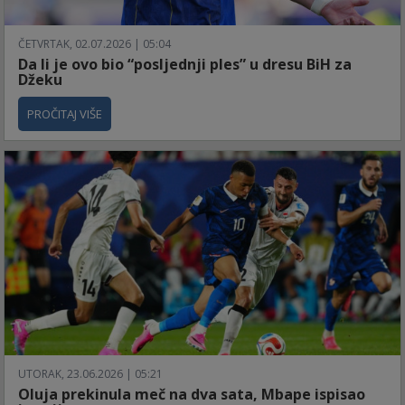
ČETVRTAK, 02.07.2026 | 05:04
Da li je ovo bio “posljednji ples” u dresu BiH za
Džeku
PROČITAJ VIŠE
UTORAK, 23.06.2026 | 05:21
Oluja prekinula meč na dva sata, Mbape ispisao