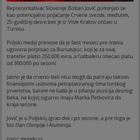
Reprezentativac Slovenije Boban Jović pominjao se
kao potencijalno pojačanje Crvene zvezde, međutim,
25-godišnji desni bek je iz Visle Krakov otišao u
Tursku.
Poljski mediji prenose da je šest meseci pre isteka
ugovora potpisao za Bursaspor, koji je za ovaj
transfer platio 250.000 evra, a fudbaleru obećao platu
od 300.000 po sezoni.
Jasno je da crveno-beli nisu mogli da pariraju takvim
finansijskim uslovima petoplasiranog tima turskog
prvenstva, barem ne kada je u pitanju pozicija desnog
beka, na kojoj sigurno imaju Marka Petkovića do
kraja sezone.
Jović je u Poljskoj igrao dve i po sezone, a pre toga je
bio član Olimpije i Aluminija.
Izvor: mondo.rs