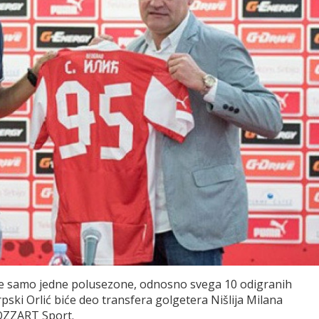
sle samo jedne polusezone, odnosno svega 10 odigranih
ski Orlić biće deo transfera golgetera Nišlija Milana
MOZZART Sport.