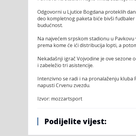
Odgovorni u Ljutice Bogdana proteklih dana 
deo kompletnog paketa biće bivši fudbaler
budućnost.
Na najvećem srpskom stadionu u Pavkovu v
prema kome će ići distribucija lopti, a potom
Nekadašnji igrač Vojvodine je ove sezone o
i zabeležio tri asistencije.
Intenzivno se radi i na pronalaženju kluba 
napusti Crvenu zvezdu.
Izvor: mozzartsport
Podijelite vijest: