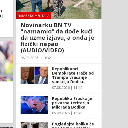
a
aj
NAJVIŠE KOMENTARA
Novinarku BN TV
"namamio" da dođe kući
da uzme izjavu, a onda je
fizički napao
(AUDIO/VIDEO)
06.08.2026 | 13:32
Republikanci i
Demokrate traže od
Trampa vraćanje
sankcija Dodiku
07.08.2026 | 11:19
Republika Srpska je
privatna teritorija
Milorada Dodika
05.08.2026 | 15:49
Pogledajte koliko će