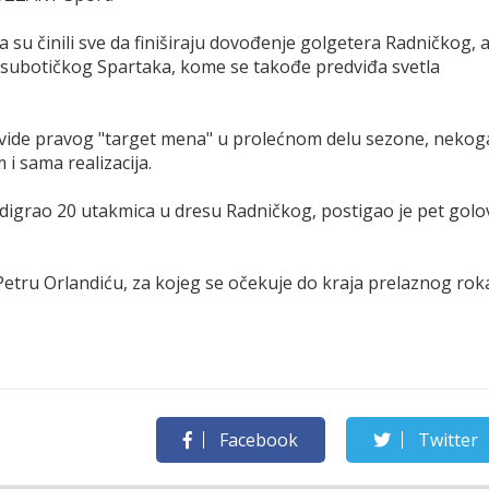
su činili sve da finiširaju dovođenje golgetera Radničkog, 
 subotičkog Spartaka, kome se takođe predviđa svetla
ide pravog "target mena" u prolećnom delu sezone, nekog
 i sama realizacija.
digrao 20 utakmica u dresu Radničkog, postigao je pet golo
Petru Orlandiću, za kojeg se očekuje do kraja prelaznog rok
Facebook
Twitter