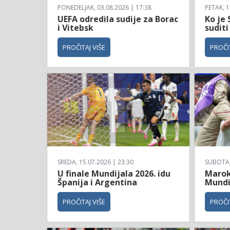
PONEDELJAK, 03.08.2026 | 17:38
PETAK, 1
UEFA odredila sudije za Borac
Ko je 
i Vitebsk
suditi
PROČITAJ VIŠE
PROČIT
SREDA, 15.07.2026 | 23:30
SUBOTA, 
U finale Mundijala 2026. idu
Maroko
Španija i Argentina
Mundi
PROČITAJ VIŠE
PROČIT