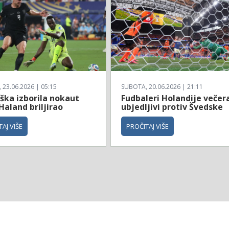
23.06.2026 | 05:15
SUBOTA, 20.06.2026 | 21:11
ška izborila nokaut
Fudbaleri Holandije večer
Haland briljirao
ubjedljivi protiv Švedske
AJ VIŠE
PROČITAJ VIŠE