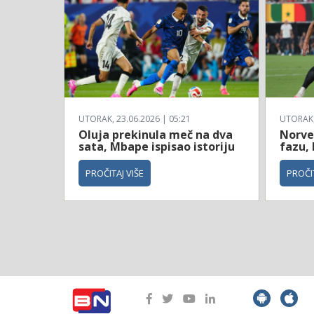
UTORAK, 23.06.2026 | 05:21
UTORAK, 
Oluja prekinula meč na dva
Norve
sata, Mbape ispisao istoriju
fazu, 
PROČITAJ VIŠE
PROČIT