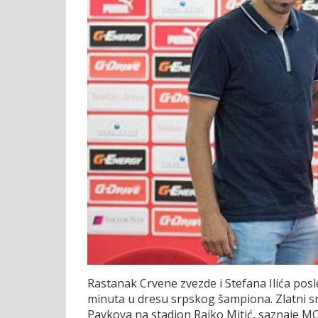
Rastanak Crvene zvezde i Stefana Ilića po
minuta u dresu srpskog šampiona. Zlatni srp
Pavkova na stadion Rajko Mitić, saznaje 