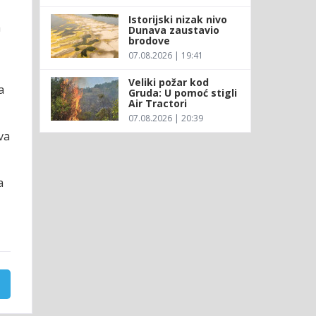
Istorijski nizak nivo
a
Dunava zaustavio
brodove
07.08.2026 | 19:41
Veliki požar kod
a
Gruda: U pomoć stigli
Air Tractori
07.08.2026 | 20:39
va
a