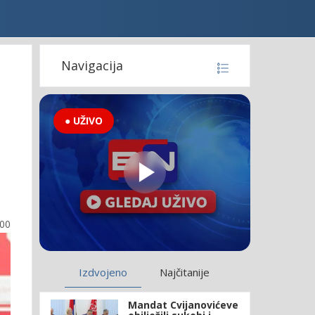
Navigacija
● UŽIVO
:00
Izdvojeno
Najčitanije
Mandat Cvijanovićeve