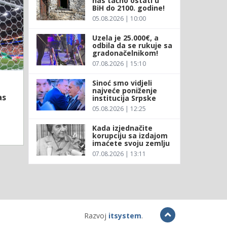
nas tačno ostati u
BiH do 2100. godine!
05.08.2026 | 10:00
Uzela je 25.000€, a
odbila da se rukuje sa
gradonačelnikom!
07.08.2026 | 15:10
Sinoć smo vidjeli
najveće poniženje
as
institucija Srpske
05.08.2026 | 12:25
Kada izjednačite
korupciju sa izdajom
imaćete svoju zemlju
07.08.2026 | 13:11
Razvoj
itsystem
.