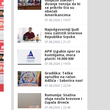
obilježili sukobi i
dizanje tenzija da bi
se prikrilo šta su
obećali
Amerikancima
07.08.2026 | 19:57
Najodgovorniji ljudi
nisu zaštitili interese
Republike Srpske
07.08.2026 | 21:27
APIF izgubio spor sa
komšijama, mora
platiti 10.000 KM
07.08.2026 | 19:55
Gradiška: Teške
optužbe na račun
Adžića - Sabotira nas!
07.08.2026 | 22:56
Rumunija: Snažna
oluja nosila krovove i
čupala drveće
07.08.2026 | 22:45