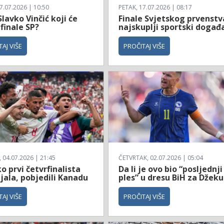
7.07.2026 | 10:50
PETAK, 17.07.2026 | 08:17
Slavko Vinčić koji će
Finale Svjetskog prvenstv
 finale SP?
najskuplji sportski događ
AJ VIŠE
PROČITAJ VIŠE
04.07.2026 | 21:45
ČETVRTAK, 02.07.2026 | 05:04
 prvi četvrfinalista
Da li je ovo bio “posljednji
jala, pobjedili Kanadu
ples” u dresu BiH za Džeku
AJ VIŠE
PROČITAJ VIŠE