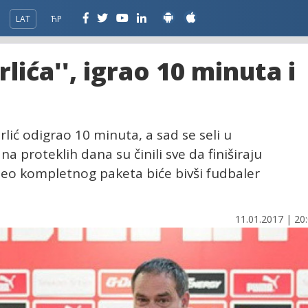
LAT
ЋР
lića'', igrao 10 minuta i
rlić odigrao 10 minuta, a sad se seli u
a proteklih dana su činili sve da finiširaju
eo kompletnog paketa biće bivši fudbaler
11.01.2017 | 20