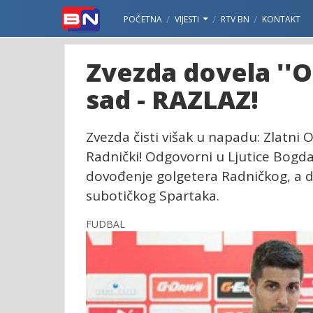
POČETNA
VIJESTI
RTV BN
KONTAKT
Zvezda dovela ''Or
sad - RAZLAZ!
Zvezda čisti višak u napadu: Zlatni O
Radnički! Odgovorni u Ljutice Bogdan
dovođenje golgetera Radničkog, a d
subotičkog Spartaka.
FUDBAL