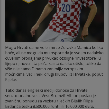
Mogu Hrvati da ne vole i mrze Zdravka Mamića koliko
hoće, ali ne mogu da mu ospore da je svojim nadaleko
čuvenim prodajama privukao ozbiljne "investitore" u
lijepu njihovu. I ta priča zaista daleko otišlo, toliko da
više nije samo Dinamo zanimljiv evropskim
moćnicima, već i neki drugi klubovi iz Hrvatske, poput
Rijeke.
Tako danas engleski mediji donose za Hrvate
senzacionalnu vest: Vest Bromvič Albion poslao je
zvaničnu ponudu za vezistu riječkih Bijelih Filipa
Brdarića tešku 8.500.000 funti, ili 10.000.000 evra.