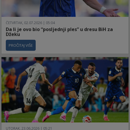
ČETVRTAK, 02.07.2026 | 05:04
Da li je ovo bio “posljednji ples” u dresu BiH za
Džeku
PROČITAJ VIŠE
UTORAK, 23.06.2026 | 05:21