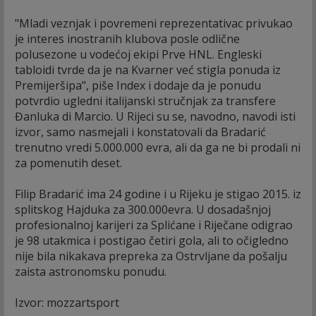
"Mladi veznjak i povremeni reprezentativac privukao
je interes inostranih klubova posle odlične
polusezone u vodećoj ekipi Prve HNL. Engleski
tabloidi tvrde da je na Kvarner već stigla ponuda iz
Premijeršipa", piše Index i dodaje da je ponudu
potvrdio ugledni italijanski stručnjak za transfere
Đanluka di Marcio. U Rijeci su se, navodno, navodi isti
izvor, samo nasmejali i konstatovali da Bradarić
trenutno vredi 5.000.000 evra, ali da ga ne bi prodali ni
za pomenutih deset.
Filip Bradarić ima 24 godine i u Rijeku je stigao 2015. iz
splitskog Hajduka za 300.000evra. U dosadašnjoj
profesionalnoj karijeri za Splićane i Riječane odigrao
je 98 utakmica i postigao četiri gola, ali to očigledno
nije bila nikakava prepreka za Ostrvljane da pošalju
zaista astronomsku ponudu.
Izvor: mozzartsport