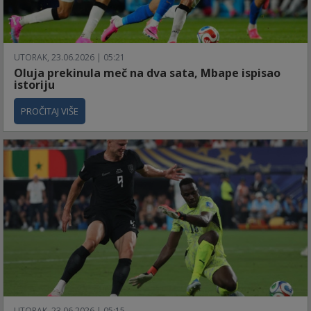
UTORAK, 23.06.2026 | 05:21
Oluja prekinula meč na dva sata, Mbape ispisao
istoriju
PROČITAJ VIŠE
UTORAK, 23.06.2026 | 05:15