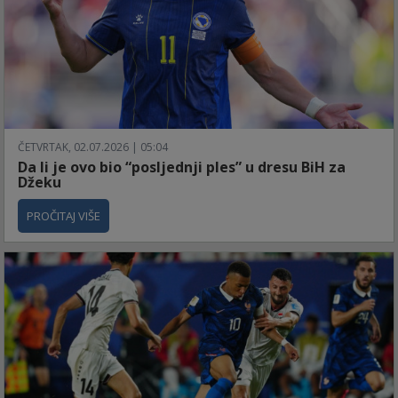
ČETVRTAK, 02.07.2026 | 05:04
Da li je ovo bio “posljednji ples” u dresu BiH za
Džeku
PROČITAJ VIŠE