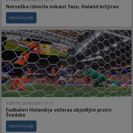
Norveška izborila nokaut fazu, Haland briljirao
PROČITAJ VIŠE
SUBOTA, 20.06.2026 | 21:11
Fudbaleri Holandije večeras ubjedljivi protiv
Švedske
PROČITAJ VIŠE