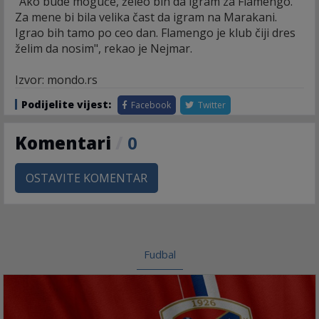
"Ako bude moguće, želeo bih da igram za Flamengo.
Za mene bi bila velika čast da igram na Marakani.
Igrao bih tamo po ceo dan. Flamengo je klub čiji dres
želim da nosim", rekao je Nejmar.
Izvor: mondo.rs
Podijelite vijest:
Facebook
Twitter
Komentari
/
0
OSTAVITE KOMENTAR
Fudbal