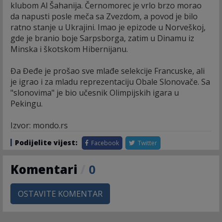
klubom Al Šahanija. Černomorec je vrlo brzo morao
da napusti posle meča sa Zvezdom, a povod je bilo
ratno stanje u Ukrajini. Imao je epizode u Norveškoj,
gde je branio boje Sarpsborga, zatim u Dinamu iz
Minska i škotskom Hibernijanu.
Đa Đeđe je prošao sve mlađe selekcije Francuske, ali
je igrao i za mladu reprezentaciju Obale Slonovače. Sa
"slonovima" je bio učesnik Olimpijskih igara u
Pekingu.
Izvor: mondo.rs
Podijelite vijest:
Facebook
Twitter
Komentari
/
0
OSTAVITE KOMENTAR