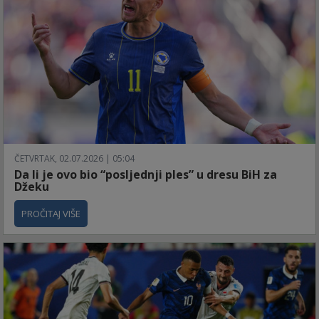
ČETVRTAK, 02.07.2026 | 05:04
Da li je ovo bio “posljednji ples” u dresu BiH za
Džeku
PROČITAJ VIŠE