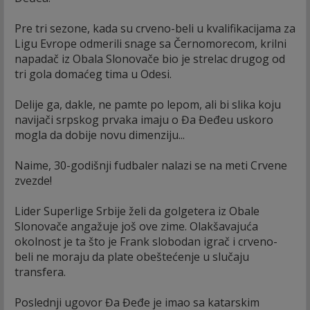
Pre tri sezone, kada su crveno-beli u kvalifikacijama za
Ligu Evrope odmerili snage sa Černomorecom, krilni
napadač iz Obala Slonovače bio je strelac drugog od
tri gola domaćeg tima u Odesi.
Delije ga, dakle, ne pamte po lepom, ali bi slika koju
navijači srpskog prvaka imaju o Đa Đeđeu uskoro
mogla da dobije novu dimenziju...
Naime, 30-godišnji fudbaler nalazi se na meti Crvene
zvezde!
Lider Superlige Srbije želi da golgetera iz Obale
Slonovače angažuje još ove zime. Olakšavajuća
okolnost je ta što je Frank slobodan igrač i crveno-
beli ne moraju da plate obeštećenje u slučaju
transfera.
Poslednji ugovor Đa Đeđe je imao sa katarskim