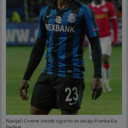
Navijači Crvene zvezde sigurno se sećaju Franka Đa
Đeđea!