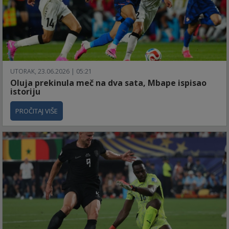
UTORAK, 23.06.2026 | 05:21
Oluja prekinula meč na dva sata, Mbape ispisao
istoriju
PROČITAJ VIŠE