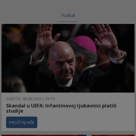
Fudbal
SUBOTA, 08.08.2026 | 09:19
Skandal u UEFA: Infantinovoj ljubavnici platili
studije
PROČITAJ VIŠE