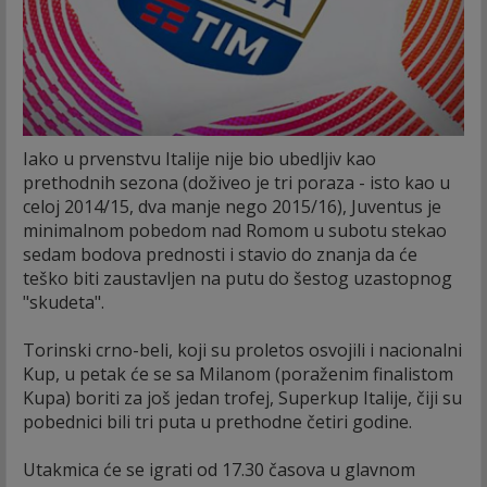
Iako u prvenstvu Italije nije bio ubedljiv kao
prethodnih sezona (doživeo je tri poraza - isto kao u
celoj 2014/15, dva manje nego 2015/16), Juventus je
minimalnom pobedom nad Romom u subotu stekao
sedam bodova prednosti i stavio do znanja da će
teško biti zaustavljen na putu do šestog uzastopnog
"skudeta".
Torinski crno-beli, koji su proletos osvojili i nacionalni
Kup, u petak će se sa Milanom (poraženim finalistom
Kupa) boriti za još jedan trofej, Superkup Italije, čiji su
pobednici bili tri puta u prethodne četiri godine.
Utakmica će se igrati od 17.30 časova u glavnom