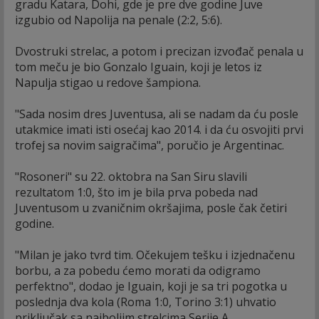
gradu Katara, Dohi, gde je pre dve godine Juve
izgubio od Napolija na penale (2:2, 5:6).
Dvostruki strelac, a potom i precizan izvođač penala u
tom meču je bio Gonzalo Iguain, koji je letos iz
Napulja stigao u redove šampiona.
"Sada nosim dres Juventusa, ali se nadam da ću posle
utakmice imati isti osećaj kao 2014. i da ću osvojiti prvi
trofej sa novim saigračima", poručio je Argentinac.
"Rosoneri" su 22. oktobra na San Siru slavili
rezultatom 1:0, što im je bila prva pobeda nad
Juventusom u zvaničnim okršajima, posle čak četiri
godine.
"Milan je jako tvrd tim. Očekujem tešku i izjednačenu
borbu, a za pobedu ćemo morati da odigramo
perfektno", dodao je Iguain, koji je sa tri pogotka u
poslednja dva kola (Roma 1:0, Torino 3:1) uhvatio
priključak sa najboljim strelcima Serije A.