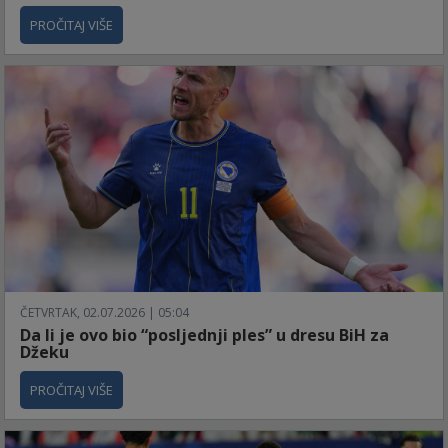
PROČITAJ VIŠE
ČETVRTAK, 02.07.2026 | 05:04
Da li je ovo bio “posljednji ples” u dresu BiH za
Džeku
PROČITAJ VIŠE