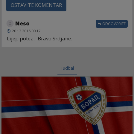
OSTAVITE KOMENTAR
Neso
ODGOVORITE
20.12.2016 00:17
Lijep potez .. Bravo Srdjane.
Fudbal