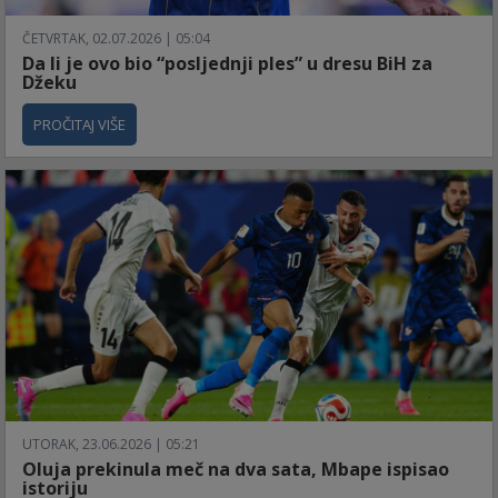
ČETVRTAK, 02.07.2026 | 05:04
Da li je ovo bio “posljednji ples” u dresu BiH za
Džeku
PROČITAJ VIŠE
UTORAK, 23.06.2026 | 05:21
Oluja prekinula meč na dva sata, Mbape ispisao
istoriju