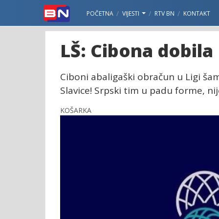
POČETNA
VIJESTI
RTV BN
KONTAKT
LŠ: Cibona dobil
Ciboni abaligaški obračun u Ligi ša
Slavice! Srpski tim u padu forme, n
KOŠARKA