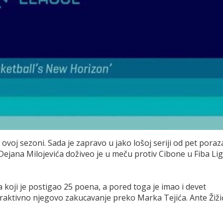
voj sezoni. Sada je zapravo u jako lošoj seriji od pet poraz
Dejana Milojevića doživeo je u meču protiv Cibone u Fiba Lig
ca koji je postigao 25 poena, a pored toga je imao i devet
atraktivno njegovo zakucavanje preko Marka Tejića. Ante Žiži