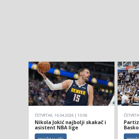
ČETVRTAK, 16.04.2026 | 10:06
ČETVRTAK
Nikola Jokić najbolji skakač i
Parti
asistent NBA lige
Basko