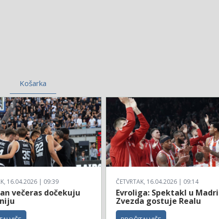
Košarka
, 16.04.2026 | 09:39
ČETVRTAK, 16.04.2026 | 09:14
zan večeras dočekuju
Evroliga: Spektakl u Madri
niju
Zvezda gostuje Realu