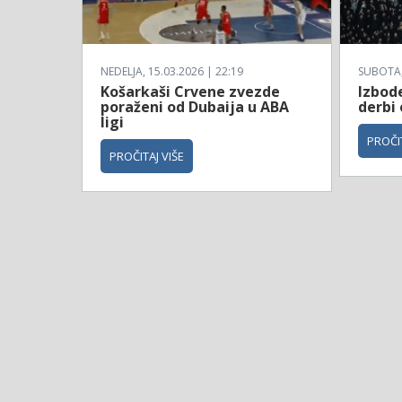
NEDELJA, 15.03.2026 | 22:19
SUBOTA, 
Košarkaši Crvene zvezde
Izbod
poraženi od Dubaija u ABA
derbi
ligi
PROČIT
PROČITAJ VIŠE