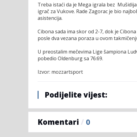
Treba istaći da je Mega igrala bez Mušidija 
igrač za Vukove. Rade Zagorac je bio najb
asistencija.
Cibona sada ima skor od 2-7, dok je Cibona
posle dva vezana poraza u ovom takmičenj
U preostalim mečevima Lige šampiona Ludvig
pobedio Oldenburg sa 76:69.
Izvor: mozzartsport
Podijelite vijest:
Komentari
/
0