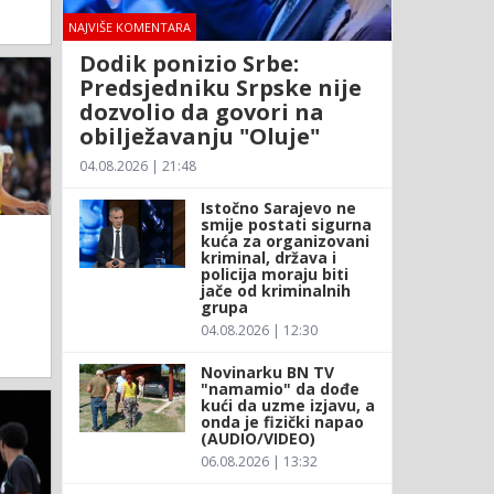
NAJVIŠE KOMENTARA
Dodik ponizio Srbe:
Predsjedniku Srpske nije
dozvolio da govori na
obilježavanju "Oluje"
04.08.2026 | 21:48
Istočno Sarajevo ne
smije postati sigurna
kuća za organizovani
kriminal, država i
policija moraju biti
jače od kriminalnih
grupa
04.08.2026 | 12:30
Novinarku BN TV
"namamio" da dođe
kući da uzme izjavu, a
onda je fizički napao
(AUDIO/VIDEO)
06.08.2026 | 13:32