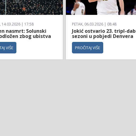
14.03.2026 | 17:58
PETAK, 06.03.2026 | 08:48
en nasmrt: Solunski
Jokić ostvario 23. tripl-dab
 odložen zbog ubistva
sezoni u pobjedi Denvera
AJ VIŠE
PROČITAJ VIŠE