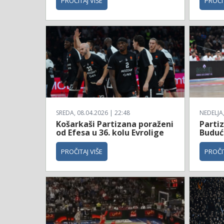
PROČITAJ VIŠE
PROČIT
SREDA, 08.04.2026 | 22:48
NEDELJA,
Košarkaši Partizana poraženi
Parti
od Efesa u 36. kolu Evrolige
Budućn
PROČITAJ VIŠE
PROČIT