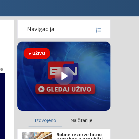
Navigacija
● UŽIVO
:30
Izdvojeno
Najčitanije
Robne rezerve hitno