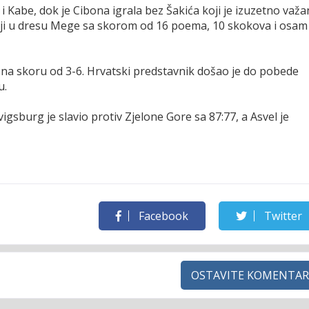
i Kabe, dok je Cibona igrala bez Šakića koji je izuzetno važa
olji u dresu Mege sa skorom od 16 poema, 10 skokova i osam
 na skoru od 3-6. Hrvatski predstavnik došao je do pobede
u.
sburg je slavio protiv Zjelone Gore sa 87:77, a Asvel je
Facebook
Twitter
OSTAVITE KOMENTAR