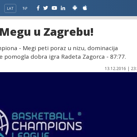
LAT
ЋР
a Megu u Zagrebu!
mpiona - Megi peti poraz u nizu, dominacija
ije pomogla dobra igra Radeta Zagorca - 87:77.
13.12.2016 | 23