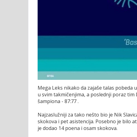
Mega Leks nikako da zajaše talas pobeda u o
u svim takmičenjima, a poslednji poraz tim 
šampiona - 87:77 .
Najzaslužniji za tako nešto bio je Nik Slavi
skokova i pet asistencija. Posebno je bilo 
je dodao 14 poena i osam skokova.