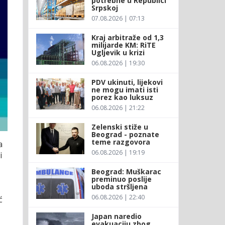
potrebne u Republici
Srpskoj
07.08.2026 | 07:13
Kraj arbitraže od 1,3
milijarde KM: RiTE
Ugljevik u krizi
06.08.2026 | 19:30
PDV ukinuti, lijekovi
ne mogu imati isti
porez kao luksuz
06.08.2026 | 21:22
Zelenski stiže u
Beograd - poznate
teme razgovora
a
06.08.2026 | 19:19
i
Beograd: Muškarac
preminuo poslije
uboda stršljena
06.08.2026 | 22:40
ć
Japan naredio
evakuaciju zbog