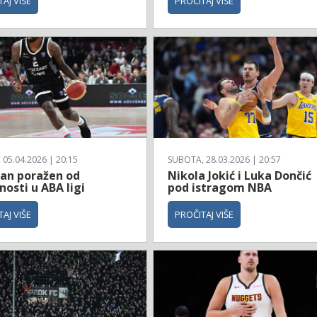
AJ VIŠE
PROČITAJ VIŠE
 05.04.2026 | 20:15
SUBOTA, 28.03.2026 | 20:57
zan poražen od
Nikola Jokić i Luka Dončić
osti u ABA ligi
pod istragom NBA
AJ VIŠE
PROČITAJ VIŠE