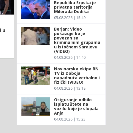
Republika Srpska je
privatna teritorija
Milorada Dodika
05.08.2026 | 15:49
Berjan: Video
l u
pokazuje ko je
povezan sa
kriminalnim grupama
u Istočnom Sarajevu
(VIDEO)
04.08.2026 | 14:40
Novinarska ekipa BN
TV iz Doboja
napadnuta verbalno i
fizički (VIDEO)
04.08.2026 | 13:18
Osiguranje odbilo
isplatu štete na
vozilu koje je slupala
Anja
04.08.2026 | 15:23