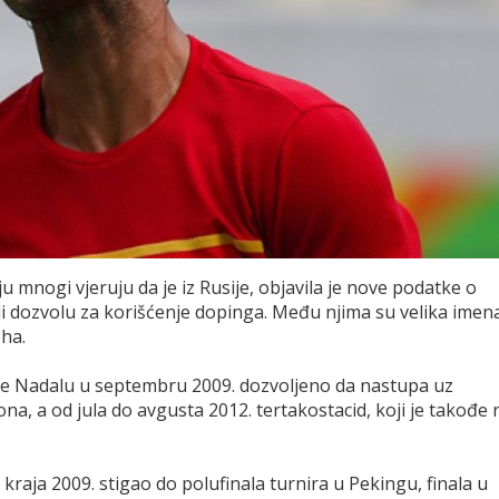
 mnogi vjeruju da je iz Rusije, objavila je nove podatke o
ali dozvolu za korišćenje dopinga. Među njima su velika imen
ha.
je Nadalu u septembru 2009. dozvoljeno da nastupa uz
, a od jula do avgusta 2012. tertakostacid, koji je takođe 
 kraja 2009. stigao do polufinala turnira u Pekingu, finala u