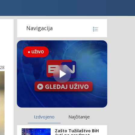
Navigacija
● UŽIVO
:28
Izdvojeno
Najčitanije
Zašto Tužilaštvo BiH