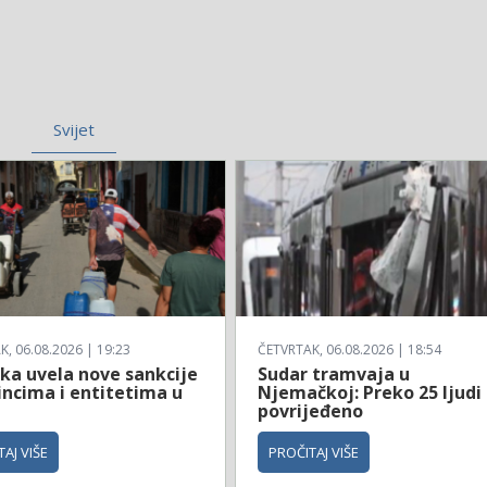
Svijet
, 06.08.2026 | 19:23
ČETVRTAK, 06.08.2026 | 18:54
ka uvela nove sankcije
Sudar tramvaja u
incima i entitetima u
Njemačkoj: Preko 25 ljudi
povrijeđeno
AJ VIŠE
PROČITAJ VIŠE