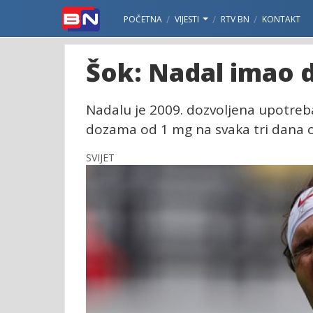
POČETNA
VIJESTI
RTV BN
KONTAKT
Šok: Nadal imao d
Nadalu je 2009. dozvoljena upotreb
dozama od 1 mg na svaka tri dana od
SVIJET