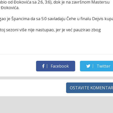
ubio od Đokovića sa 2:6, 3:6), dok je na završnom Mastersu
d Đokovića.
o je Špancima da sa 5:0 savladaju Čehe u finalu Dejvis kupa
toj sezoni više nije nastupao, jer je već pauzirao zbog
Facebook
Twitter
OSTAVITE KOMENTAR