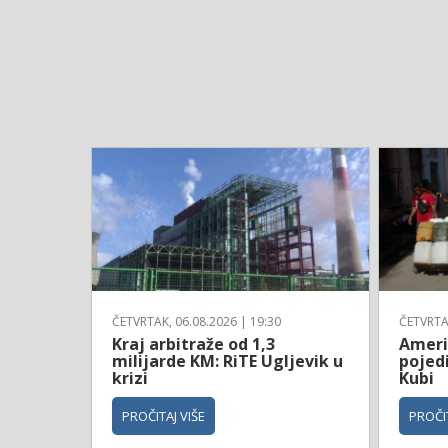
ČETVRTAK, 06.08.2026 | 19:30
ČETVRTAK
Kraj arbitraže od 1,3
Ameri
milijarde KM: RiTE Ugljevik u
pojed
krizi
Kubi
PROČITAJ VIŠE
PROČIT