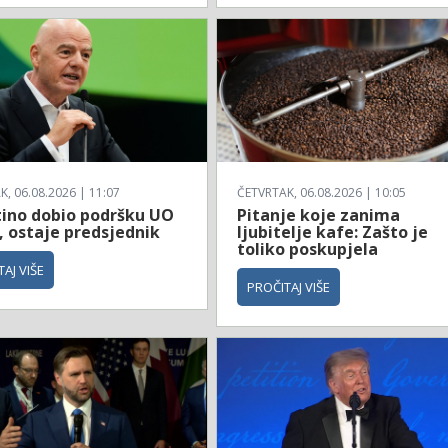
, 06.08.2026 | 11:07
ČETVRTAK, 06.08.2026 | 10:05
tino dobio podršku UO
Pitanje koje zanima
, ostaje predsjednik
ljubitelje kafe: Zašto je
toliko poskupjela
AJ VIŠE
PROČITAJ VIŠE