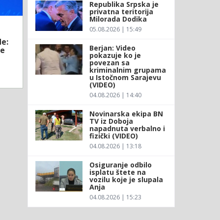
Republika Srpska je
privatna teritorija
Milorada Dodika
05.08.2026 | 15:49
e:
Berjan: Video
ke
pokazuje ko je
povezan sa
kriminalnim grupama
u Istočnom Sarajevu
(VIDEO)
04.08.2026 | 14:40
Novinarska ekipa BN
TV iz Doboja
napadnuta verbalno i
fizički (VIDEO)
04.08.2026 | 13:18
Osiguranje odbilo
isplatu štete na
vozilu koje je slupala
Anja
04.08.2026 | 15:23