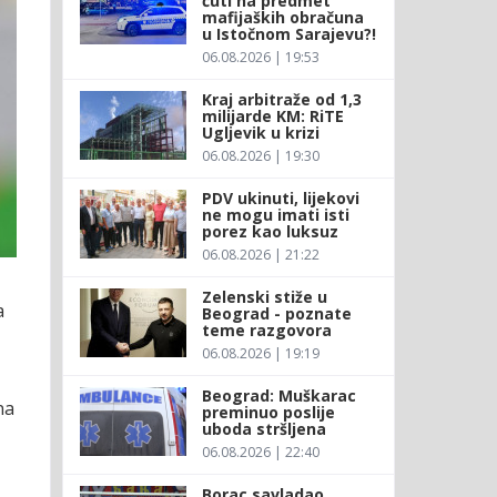
ćuti na predmet
mafijaških obračuna
u Istočnom Sarajevu?!
06.08.2026 | 19:53
Kraj arbitraže od 1,3
milijarde KM: RiTE
Ugljevik u krizi
06.08.2026 | 19:30
PDV ukinuti, lijekovi
ne mogu imati isti
porez kao luksuz
06.08.2026 | 21:22
Zelenski stiže u
a
Beograd - poznate
teme razgovora
06.08.2026 | 19:19
Beograd: Muškarac
na
preminuo poslije
uboda stršljena
06.08.2026 | 22:40
Borac savladao