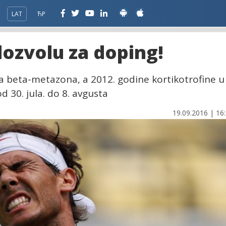
LAT
ЋР
ozvolu za doping!
a beta-metazona, a 2012. godine kortikotrofine u
 30. jula. do 8. avgusta
19.09.2016 | 16