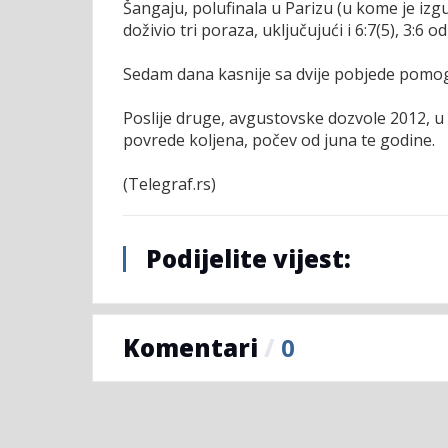
Šangaju, polufinala u Parizu (u kome je izg
doživio tri poraza, uključujući i 6:7(5), 3:6 o
Sedam dana kasnije sa dvije pobjede pomoga
Poslije druge, avgustovske dozvole 2012, u 
povrede koljena, počev od juna te godine.
(Telegraf.rs)
Podijelite vijest:
Komentari
/
0