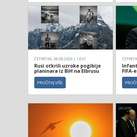
ČETVRTAK, 06.08.2026 | 14:37
ČETVRTAK
Rusi otkrili uzroke pogibije
Infan
planinara iz BiH na Elbrusu
FIFA-e
PROČITAJ VIŠE
PROČIT