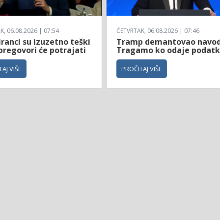
, 06.08.2026 | 07:54
ČETVRTAK, 06.08.2026 | 07:46
Iranci su izuzetno teški
Tramp demantovao navod
 pregovori će potrajati
Tragamo ko odaje podat
AJ VIŠE
PROČITAJ VIŠE