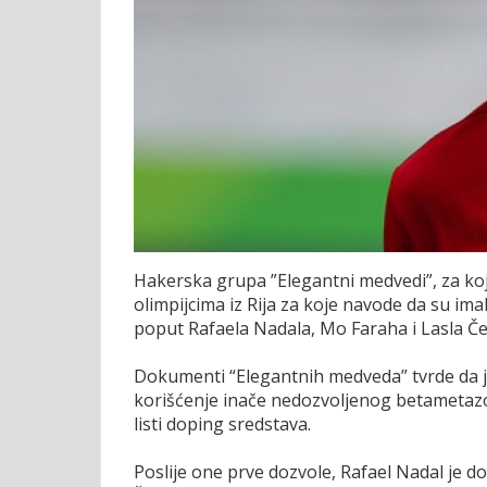
Hakerska grupa ”Elegantni medvedi”, za koju
olimpijcima iz Rija za koje navode da su im
poput Rafaela Nadala, Mo Faraha i Lasla Če
Dokumenti “Elegantnih medveda” tvrde da 
korišćenje inače nedozvoljenog betametazona
listi doping sredstava.
Poslije one prve dozvole, Rafael Nadal je do