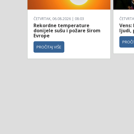
ČETVRTAK, 06.08.2026 | 08:03
ČETVRTAK
Rekordne temperature
Vens: 
donijele sušu i požare širom
ljudi,
Evrope
PROČIT
PROČITAJ VIŠE