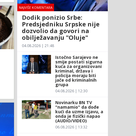
NAJVIŠE KOMENTARA
Dodik ponizio Srbe:
Predsjedniku Srpske nije
dozvolio da govori na
obilježavanju "Oluje"
04.08.2026 | 21:48
Istočno Sarajevo ne
smije postati sigurna
kuća za organizovani
kriminal, država i
policija moraju biti
jače od kriminalnih
grupa
04.08.2026 | 12:30
Novinarku BN TV
"namamio" da dođe
kući da uzme izjavu, a
onda je fizički napao
(AUDIO/VIDEO)
06.08.2026 | 13:32