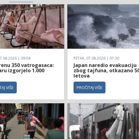
7.08.2026 | 09:04
PETAK, 07.08.2026 | 07:30
renu 350 vatrogasaca:
Japan naredio evakuaciju
ru izgorjelo 1.000
zbog tajfuna, otkazano 5
letova
AJ VIŠE
PROČITAJ VIŠE