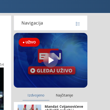
Navigacija
● UŽIVO
:54
Izdvojeno
Najčitanije
Mandat Cvijanovićeve