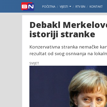
POČETNA
VIJESTI
RTV BN
KONTAKT
Debakl Merkelove:
istoriji stranke
Konzervativna stranka nemačke kanc
rezultat od svog osnivanja na lokal
SVIJET