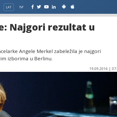
LAT
ЋР
 Najgori rezultat u
elarke Angele Merkel zabeležila je najgori
nim izborima u Berlinu.
19.09.2016 | 07