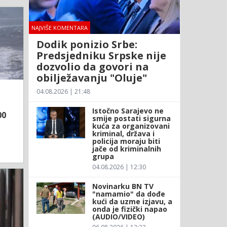
NAJVIŠE KOMENTARA
Dodik ponizio Srbe:
Predsjedniku Srpske nije
dozvolio da govori na
obilježavanju "Oluje"
04.08.2026 | 21:48
Istočno Sarajevo ne
00
smije postati sigurna
kuća za organizovani
kriminal, država i
policija moraju biti
jače od kriminalnih
grupa
04.08.2026 | 12:30
Novinarku BN TV
"namamio" da dođe
kući da uzme izjavu, a
onda je fizički napao
(AUDIO/VIDEO)