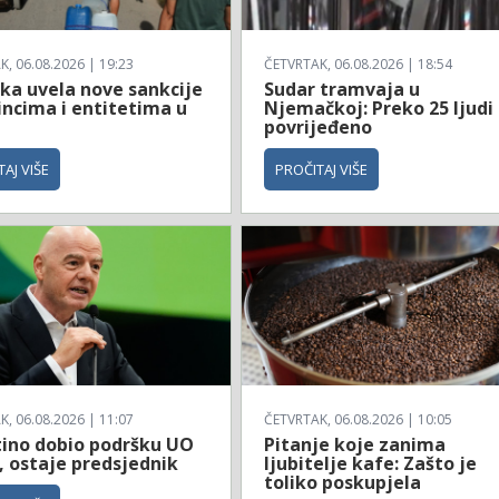
, 06.08.2026 | 19:23
ČETVRTAK, 06.08.2026 | 18:54
ka uvela nove sankcije
Sudar tramvaja u
incima i entitetima u
Njemačkoj: Preko 25 ljudi
povrijeđeno
AJ VIŠE
PROČITAJ VIŠE
, 06.08.2026 | 11:07
ČETVRTAK, 06.08.2026 | 10:05
tino dobio podršku UO
Pitanje koje zanima
, ostaje predsjednik
ljubitelje kafe: Zašto je
toliko poskupjela