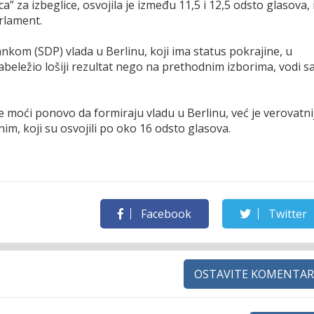
ca” za izbeglice, osvojila je između 11,5 i 12,5 odsto glasova, 
arlament.
nkom (SDP) vlada u Berlinu, koji ima status pokrajine, u
abeležio lošiji rezultat nego na prethodnim izborima, vodi s
e moći ponovo da formiraju vladu u Berlinu, već je verovatni
nim, koji su osvojili po oko 16 odsto glasova.
Facebook
Twitter
OSTAVITE KOMENTAR