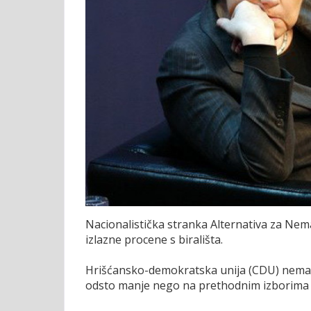
Nacionalistička stranka Alternativa za Nemač
izlazne procene s birališta.
Hrišćansko-demokratska unija (CDU) nemačke
odsto manje nego na prethodnim izborima 