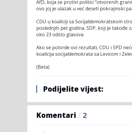
AfD, koja se protivi politici “otvorenih grani
ovo joj je ulazak u već deseti pokrajinski p
CDU u koaliciji sa Socijaldemokratskom stra
poslednjih pet godina. SDP, koji je takođe z
oko 23 odsto glasova.
Ako se potvrde ovi rezultati, CDU i SPD neć
koalicija socijaldemokrata sa Levicom i Zele
(Beta)
Podijelite vijest:
Komentari
/
2