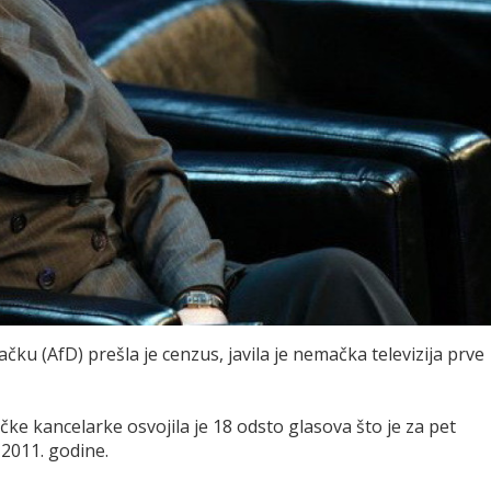
ku (AfD) prešla je cenzus, javila je nemačka televizija prve
 kancelarke osvojila je 18 odsto glasova što je za pet
2011. godine.