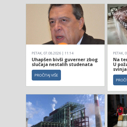
PETAK, 07.08.2026 | 11:14
PETAK, 0
Uhapšen bivši guverner zbog
Na te
slučaja nestalih studenata
U poža
svinja
PROČITAJ VIŠE
PROČIT