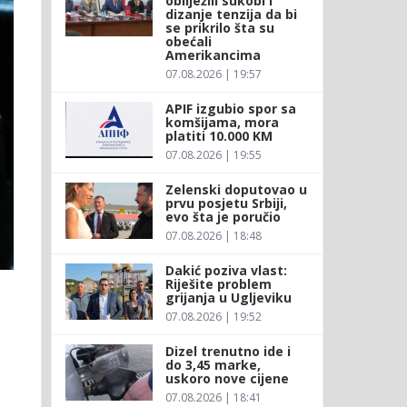
obilježili sukobi i
dizanje tenzija da bi
se prikrilo šta su
obećali
Amerikancima
07.08.2026 | 19:57
APIF izgubio spor sa
komšijama, mora
platiti 10.000 KM
07.08.2026 | 19:55
Zelenski doputovao u
prvu posjetu Srbiji,
evo šta je poručio
07.08.2026 | 18:48
Dakić poziva vlast:
Riješite problem
grijanja u Ugljeviku
07.08.2026 | 19:52
Dizel trenutno ide i
do 3,45 marke,
uskoro nove cijene
07.08.2026 | 18:41