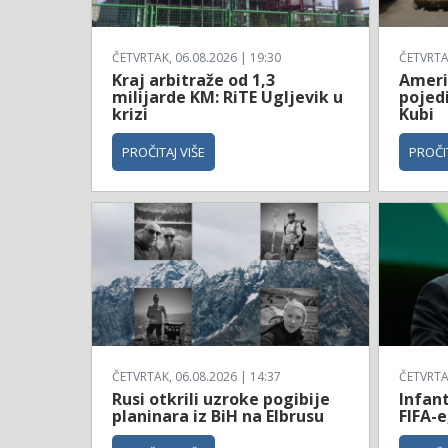
ČETVRTAK, 06.08.2026 | 19:30
ČETVRTAK
Kraj arbitraže od 1,3
Ameri
milijarde KM: RiTE Ugljevik u
pojed
krizi
Kubi
PROČITAJ VIŠE
PROČIT
ČETVRTAK, 06.08.2026 | 14:37
ČETVRTAK
Rusi otkrili uzroke pogibije
Infan
planinara iz BiH na Elbrusu
FIFA-e