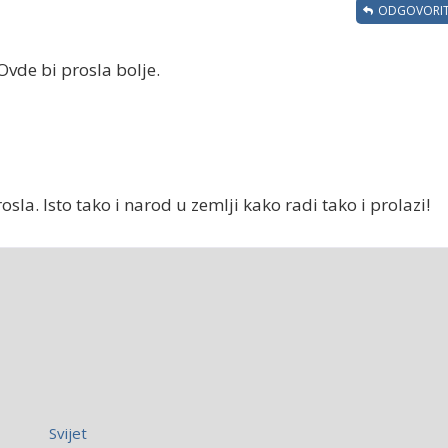
ODGOVORIT
vde bi prosla bolje.
rosla. Isto tako i narod u zemlji kako radi tako i prolazi!
Svijet