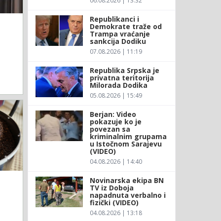
06.08.2026 | 13:32
Republikanci i
Demokrate traže od
Trampa vraćanje
sankcija Dodiku
07.08.2026 | 11:19
Republika Srpska je
privatna teritorija
Milorada Dodika
05.08.2026 | 15:49
Berjan: Video
pokazuje ko je
povezan sa
kriminalnim grupama
u Istočnom Sarajevu
(VIDEO)
04.08.2026 | 14:40
Novinarska ekipa BN
TV iz Doboja
napadnuta verbalno i
fizički (VIDEO)
04.08.2026 | 13:18