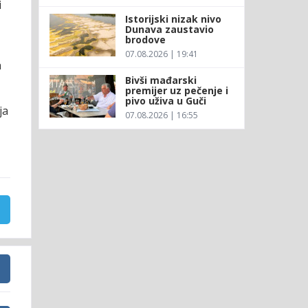
i
Istorijski nizak nivo
Dunava zaustavio
brodove
07.08.2026 | 19:41
a
Bivši mađarski
premijer uz pečenje i
pivo uživa u Guči
ja
07.08.2026 | 16:55