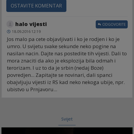
OSTAVITE KOMENTAR
halo vijesti
ODGOVORITE
18.09.2016 12:19
Jos malo pa cete objavljivati i ko je rodjen i ko je
umro. U svijetu svake sekunde neko pogine na
nasilan nacin. Dajte nas postedite tih vijesti. Dali to
mora znaciti da ako je eksplozija bila odmah i
terorizam. I uz to da je srbin (nedaj Boze)
povredjen... Zapitajte se novinari, dali spanci
obajvljuju vijesti iz RS kad neko nekoga ubije, npr.
ubistvo u Prnjavoru...
Svijet