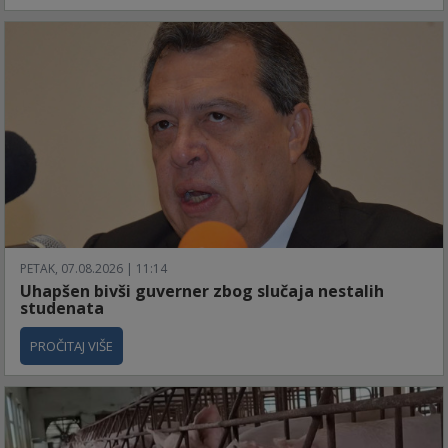
PETAK, 07.08.2026 | 11:14
Uhapšen bivši guverner zbog slučaja nestalih
studenata
PROČITAJ VIŠE