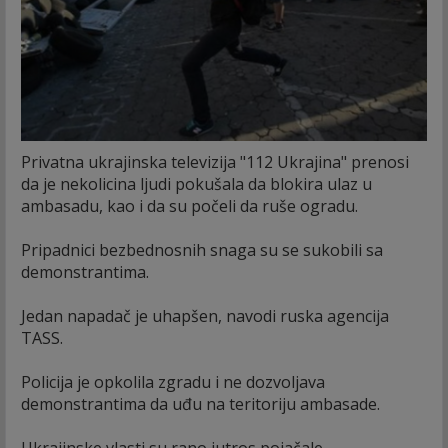
Privatna ukrajinska televizija "112 Ukrajina" prenosi
da je nekolicina ljudi pokušala da blokira ulaz u
ambasadu, kao i da su počeli da ruše ogradu.
Pripadnici bezbednosnih snaga su se sukobili sa
demonstrantima.
Jedan napadač je uhapšen, navodi ruska agencija
TASS.
Policija je opkolila zgradu i ne dozvoljava
demonstrantima da uđu na teritoriju ambasade.