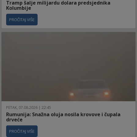
Tramp šalje milijardu dolara predsjednika
Kolumbije
PROČITAJ VIŠE
PETAK, 07.08.2026 | 22:45
Rumunija: Snažna oluja nosila krovove i čupala
drveće
PROČITAJ VIŠE