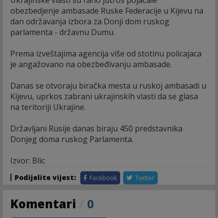
Ukrajinske vlasti su rano jutros pojačale
obezbedjenje ambasade Ruske Federacije u Kijevu na
dan održavanja izbora za Donji dom ruskog
parlamenta - državnu Dumu.
Prema izveštajima agencija više od stotinu policajaca
je angažovano na obezbeđivanju ambasade.
Danas se otvoraju biračka mesta u ruskoj ambasadi u
Kijevu, uprkos zabrani ukrajinskih vlasti da se glasa
na teritoriji Ukrajine.
Državljani Rusije danas biraju 450 predstavnika
Donjeg doma ruskog Parlamenta.
Izvor: Blic
Podijelite vijest:
Facebook
Twitter
Komentari
/
0