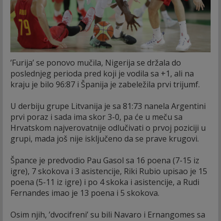
’Furija’ se ponovo mučila, Nigerija se držala do
poslednjeg perioda pred koji je vodila sa +1, ali na
kraju je bilo 96:87 i Španija je zabeležila prvi trijumf.
U derbiju grupe Litvanija je sa 81:73 nanela Argentini
prvi poraz i sada ima skor 3-0, pa će u meču sa
Hrvatskom najverovatnije odlučivati o prvoj poziciji u
grupi, mada još nije isključeno da se prave krugovi.
Špance je predvodio Pau Gasol sa 16 poena (7-15 iz
igre), 7 skokova i 3 asistencije, Riki Rubio upisao je 15
poena (5-11 iz igre) i po 4 skoka i asistencije, a Rudi
Fernandes imao je 13 poena i 5 skokova.
Osim njih, ’dvocifreni’ su bili Navaro i Ernangomes sa