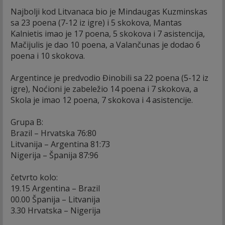
Najbolji kod Litvanaca bio je Mindaugas Kuzminskas
sa 23 poena (7-12 iz igre) i 5 skokova, Mantas
Kalnietis imao je 17 poena, 5 skokova i 7 asistencija,
Mačijulis je dao 10 poena, a Valančunas je dodao 6
poena i 10 skokova.
Argentince je predvodio Đinobili sa 22 poena (5-12 iz
igre), Noćioni je zabeležio 14 poena i 7 skokova, a
Skola je imao 12 poena, 7 skokova i 4 asistencije.
Grupa B:
Brazil – Hrvatska 76:80
Litvanija – Argentina 81:73
Nigerija – Španija 87:96
četvrto kolo:
19.15 Argentina – Brazil
00.00 Španija – Litvanija
3.30 Hrvatska – Nigerija