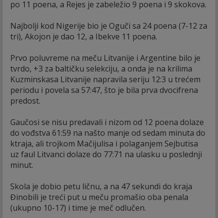
po 11 poena, a Rejes je zabeležio 9 poena i 9 skokova.
Najbolji kod Nigerije bio je Oguči sa 24 poena (7-12 za
tri), Akojon je dao 12, a Ibekve 11 poena.
Prvo poluvreme na meču Litvanije i Argentine bilo je
tvrdo, +3 za baltičku selekciju, a onda je na krilima
Kuzminskasa Litvanije napravila seriju 12:3 u trećem
periodu i povela sa 57:47, što je bila prva dvocifrena
predost.
Gaučosi se nisu predavali i nizom od 12 poena dolaze
do vođstva 61:59 na našto manje od sedam minuta do
ktraja, ali trojkom Mačijulisa i polaganjem Sejbutisa
uz faul Litvanci dolaze do 77:71 na ulasku u poslednji
minut.
Skola je dobio petu ličnu, a na 47 sekundi do kraja
Đinobili je treći put u meču promašio oba penala
(ukupno 10-17) i time je meč odlučen.