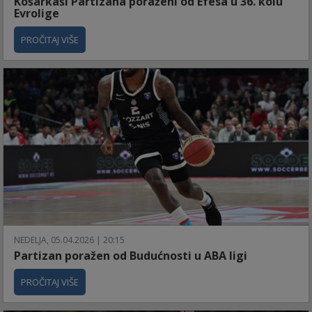
Košarkaši Partizana poraženi od Efesa u 36. kolu
Evrolige
PROČITAJ VIŠE
NEDELJA, 05.04.2026 | 20:15
Partizan poražen od Budućnosti u ABA ligi
PROČITAJ VIŠE