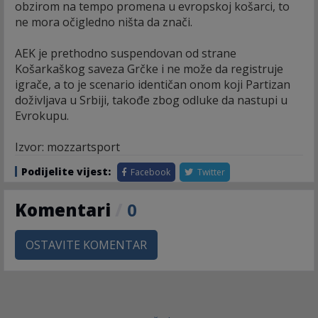
obzirom na tempo promena u evropskoj košarci, to
ne mora očigledno ništa da znači.
AEK je prethodno suspendovan od strane
Košarkaškog saveza Grčke i ne može da registruje
igrače, a to je scenario identičan onom koji Partizan
doživljava u Srbiji, takođe zbog odluke da nastupi u
Evrokupu.
Izvor: mozzartsport
Podijelite vijest:
Facebook
Twitter
Komentari
/
0
OSTAVITE KOMENTAR