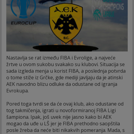
Nastavlja se rat između FIBA i Evrolige, a najveće
žrtve u ovom sukobu svakako su klubovi. Situacija se
sada izgleda menja u korist FIBA, a poslednja potvrda
o tome stiže iz Grčke, gde mediji javljaju da je atinski
AEK navodno blizu odluke da odustane od igranja
Evrokupa.
Pored toga tvrdi se da će ovaj klub, ako odustane od
tog takmičenja, igrati u novoformiranoj FIBA Ligi
šampiona. Ipak, još uvek nije jasno kako bi AEK
mogao da uđe u LŠ jer je FIBA prethodno saopštila
posle žreba da neće biti nikakvih pomeranja. Mada, s