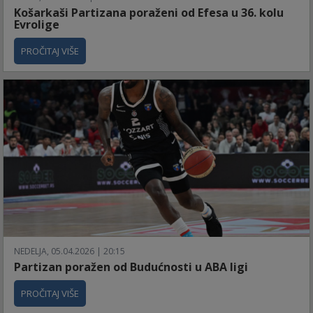
Košarkaši Partizana poraženi od Efesa u 36. kolu
Evrolige
PROČITAJ VIŠE
NEDELJA, 05.04.2026 | 20:15
Partizan poražen od Budućnosti u ABA ligi
PROČITAJ VIŠE