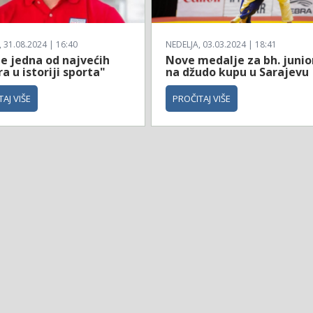
31.08.2024 | 16:40
NEDELJA, 03.03.2024 | 18:41
je jedna od najvećih
Nove medalje za bh. junio
a u istoriji sporta"
na džudo kupu u Sarajevu
AJ VIŠE
PROČITAJ VIŠE