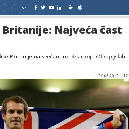
LAT
ЋР
 Britanije: Najveća čast
like Britanije na svečanom otvaranju Olimpijskih
04.08.2016 | 12