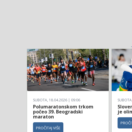
SUBOTA, 18.04.2026 | 09:06
SUBOTA, 
Polumaratonskom trkom
Sloven
počeo 39. Beogradski
je ol
maraton
PROČIT
PROČITAJ VIŠE