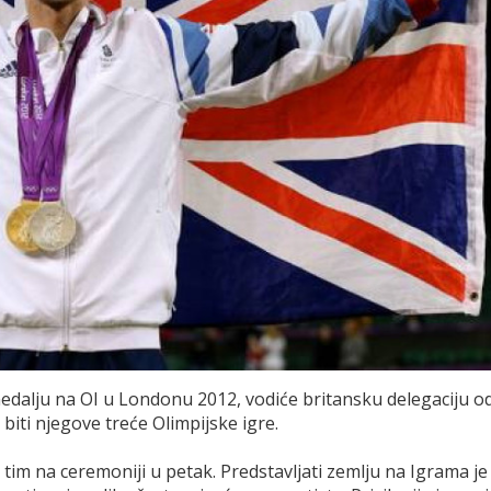
u medalju na OI u Londonu 2012, vodiće britansku delegaciju o
biti njegove treće Olimpijske igre.
im na ceremoniji u petak. Predstavljati zemlju na Igrama je