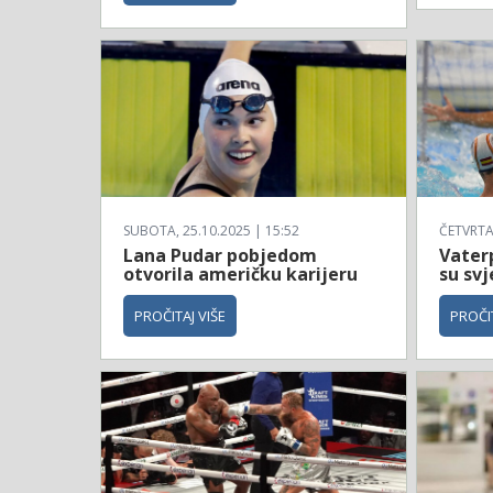
SUBOTA, 25.10.2025 | 15:52
ČETVRTAK
Lana Pudar pobjedom
Vaterp
otvorila američku karijeru
su svj
PROČITAJ VIŠE
PROČIT