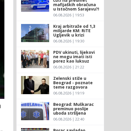
ćuti na predmet
mafijaških obračuna
u Istočnom Sarajevu?!
06.08.2026 | 19:53
Kraj arbitraže od 1,3
milijarde KM: RiTE
Ugljevik u krizi
06.08.2026 | 19:30
PDV ukinuti, lijekovi
ne mogu imati isti
porez kao luksuz
06.08.2026 | 21:22
Zelenski stiže u
Beograd - poznate
teme razgovora
06.08.2026 | 19:19
Beograd: Muškarac
d
preminuo poslije
uboda stršljena
06.08.2026 | 22:40
Borac savladao