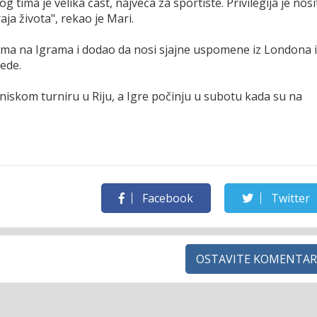
 tima je velika čast, najveća za sportiste. Privilegija je nosi
aja života", rekao je Mari.
tima na Igrama i dodao da nosi sjajne uspomene iz Londona i
ede.
niskom turniru u Riju, a Igre počinju u subotu kada su na
Facebook
Twitter
OSTAVITE KOMENTAR