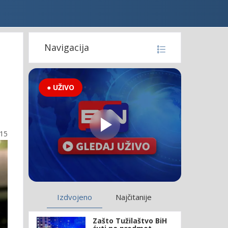
Navigacija
● UŽIVO
:15
Izdvojeno
Najčitanije
Zašto Tužilaštvo BiH