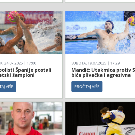
, 24.07.2025 | 17:00
SUBOTA, 19.07.2025 | 17:29
olisti Španije postali
Mandić: Utakmica protiv 
etski šampioni
biće plivačka i agresivna
AJ VIŠE
PROČITAJ VIŠE