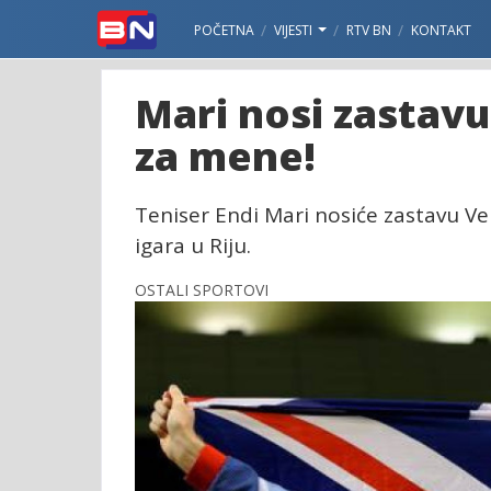
POČETNA
VIJESTI
RTV BN
KONTAKT
Mari nosi zastavu
za mene!
Teniser Endi Mari nosiće zastavu Ve
igara u Riju.
OSTALI SPORTOVI