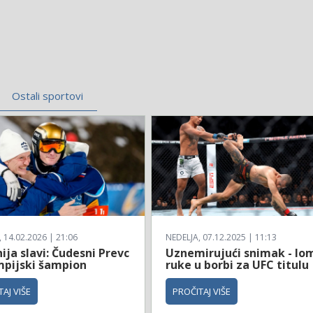
Ostali sportovi
14.02.2026 | 21:06
NEDELJA, 07.12.2025 | 11:13
ija slavi: Čudesni Prevc
Uznemirujući snimak - lo
impijski šampion
ruke u borbi za UFC titulu
AJ VIŠE
PROČITAJ VIŠE