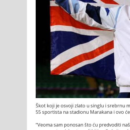
Škot koji je osvoji zlato u singlu i srebrn
55 sportista na stadionu Marakana i ovo će 
"Veoma sam ponosan što ću predvoditi naš t