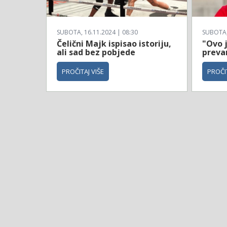
SUBOTA, 16.11.2024 | 08:30
SUBOTA, 
Čelični Majk ispisao istoriju,
"Ovo 
ali sad bez pobjede
prevar
PROČITAJ VIŠE
PROČIT