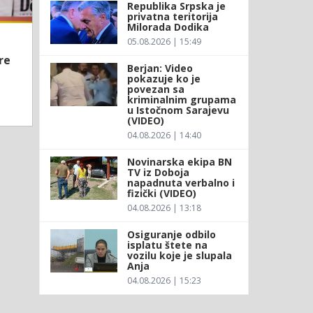
Republika Srpska je
privatna teritorija
Milorada Dodika
05.08.2026 | 15:49
re
Berjan: Video
pokazuje ko je
povezan sa
kriminalnim grupama
u Istočnom Sarajevu
(VIDEO)
04.08.2026 | 14:40
Novinarska ekipa BN
TV iz Doboja
napadnuta verbalno i
fizički (VIDEO)
04.08.2026 | 13:18
Osiguranje odbilo
isplatu štete na
vozilu koje je slupala
Anja
04.08.2026 | 15:23