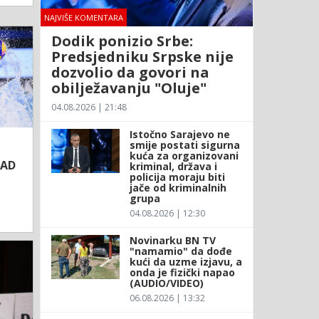
NAJVIŠE KOMENTARA
Dodik ponizio Srbe:
Predsjedniku Srpske nije
dozvolio da govori na
obilježavanju "Oluje"
04.08.2026 | 21:48
Istočno Sarajevo ne
smije postati sigurna
kuća za organizovani
SAD
kriminal, država i
policija moraju biti
jače od kriminalnih
grupa
04.08.2026 | 12:30
Novinarku BN TV
"namamio" da dođe
kući da uzme izjavu, a
onda je fizički napao
(AUDIO/VIDEO)
06.08.2026 | 13:32