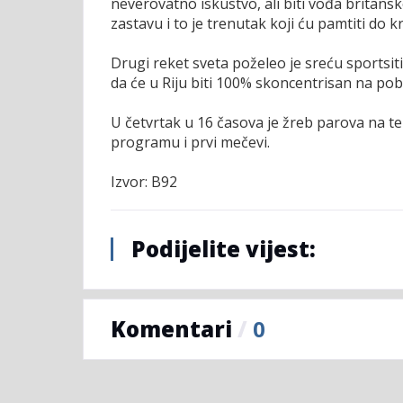
neverovatno iskustvo, ali biti vođa britanskog
zastavu i to je trenutak koji ću pamtiti do kr
Drugi reket sveta poželeo je sreću sportsi
da će u Riju biti 100% skoncentrisan na pob
U četvrtak u 16 časova je žreb parova na te
programu i prvi mečevi.
Izvor: B92
Podijelite vijest:
Komentari
/
0