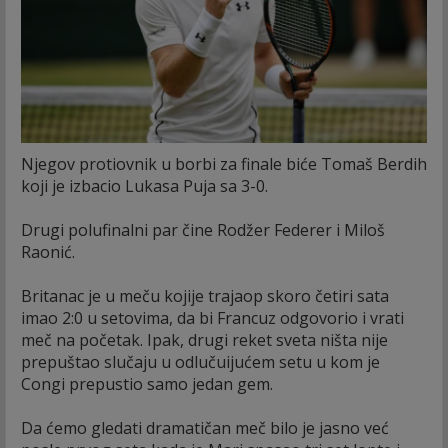
Njegov protiovnik u borbi za finale biće Tomaš Berdih
koji je izbacio Lukasa Puja sa 3-0.
Drugi polufinalni par čine Rodžer Federer i Miloš
Raonić.
Britanac je u meču kojije trajaop skoro četiri sata
imao 2:0 u setovima, da bi Francuz odgovorio i vrati
meč na početak. Ipak, drugi reket sveta ništa nije
prepuštao slučaju u odlučuijućem setu u kom je
Congi prepustio samo jedan gem.
Da ćemo gledati dramatičan meč bilo je jasno već