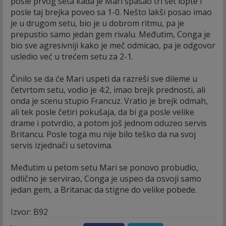
posle prvog seta kada je Mari spasao tri set lopte i
posle taj brejka poveo sa 1-0. Nešto lakši posao imao
je u drugom setu, bio je u dobrom ritmu, pa je
prepustio samo jedan gem rivalu. Međutim, Conga je
bio sve agresivniji kako je meč odmicao, pa je odgovor
usledio već u trećem setu za 2-1.
Činilo se da će Mari uspeti da razreši sve dileme u
četvrtom setu, vodio je 4:2, imao brejk prednosti, ali
onda je scenu stupio Francuz. Vratio je brejk odmah,
ali tek posle četiri pokušaja, da bi ga posle velike
drame i potvrdio, a potom još jednom oduzeo servis
Britancu. Posle toga mu nije bilo teško da na svoj
servis izjednači u setovima.
Međutim u petom setu Mari se ponovo probudio,
odlično je servirao, Conga je uspeo da osvoji samo
jedan gem, a Britanac da stigne do velike pobede.
Izvor: B92