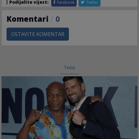
Podijelite vijest:
Facebook
Twitter
Komentari
/
0
OSTAVITE KOMENTAR
Tenis