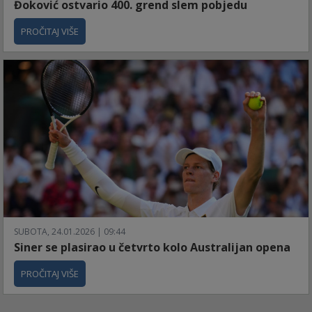
Đoković ostvario 400. grend slem pobjedu
PROČITAJ VIŠE
SUBOTA, 24.01.2026 | 09:44
Siner se plasirao u četvrto kolo Australijan opena
PROČITAJ VIŠE