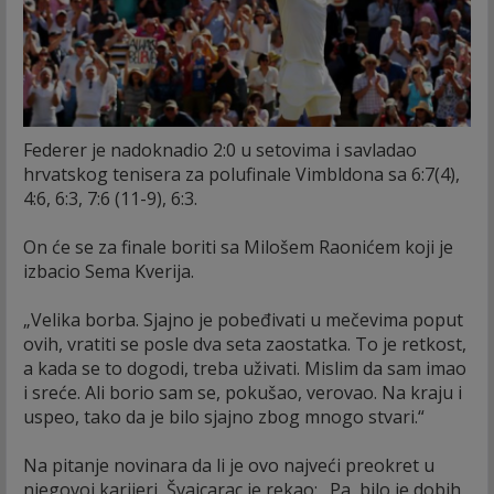
Federer je nadoknadio 2:0 u setovima i savladao
hrvatskog tenisera za polufinale Vimbldona sa 6:7(4),
4:6, 6:3, 7:6 (11-9), 6:3.
On će se za finale boriti sa Milošem Raonićem koji je
izbacio Sema Kverija.
„Velika borba. Sjajno je pobeđivati u mečevima poput
ovih, vratiti se posle dva seta zaostatka. To je retkost,
a kada se to dogodi, treba uživati. Mislim da sam imao
i sreće. Ali borio sam se, pokušao, verovao. Na kraju i
uspeo, tako da je bilo sjajno zbog mnogo stvari.“
Na pitanje novinara da li je ovo najveći preokret u
njegovoj karijeri, Švajcarac je rekao: „Pa, bilo je dobih