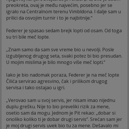
preokreta, ovaj je među najvećim, posebno jer se
igralo na Centralnom terenu Vimbldona. I dalje sam u
prilici da osvojim turnir i to je najbitnije.“
Federer je spasao sedam brejk lopti od osam. Od toga
su tri bile meč lopte.
„Znam samo da sam sve vreme bio u nevolji. Posle
izgubljenog drugog seta, svaki potez bi bio presudan.
U mojim mislima je bilo mnogo više meč lopti.“
Iako je bio nadomak poraza, Federer je na meč lopte
Čilića servirao agresvino, čak i prilikom drugog
servisa i tako ostajao u igri.
„Verovao sam u svoj servis, jer nisam imao nijednu
duplu grešku. Nije to bio preveliki rizik za mene,
osetio sam da mogu. Jednom je Pit rekao: „dobar si
onoliko koliko ti je dobar drugi servis“. Srećan sam jer
je moj drugi servis uvek bio tu za mene. Dešavalo mi