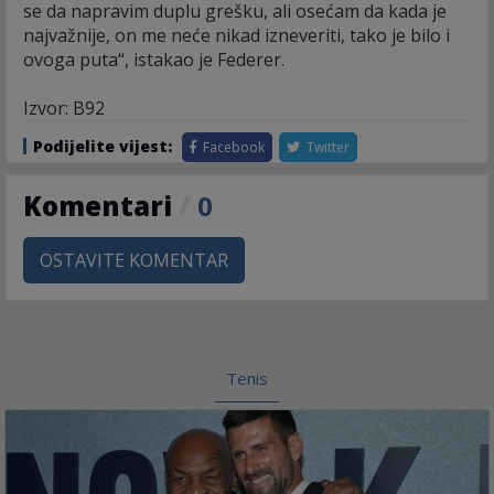
se da napravim duplu grešku, ali osećam da kada je
najvažnije, on me neće nikad izneveriti, tako je bilo i
ovoga puta“, istakao je Federer.
Izvor: B92
Podijelite vijest:
Facebook
Twitter
Komentari
/
0
OSTAVITE KOMENTAR
Tenis