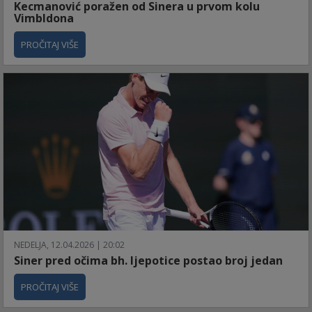
Kecmanović poražen od Sinera u prvom kolu
Vimbldona
PROČITAJ VIŠE
NEDELJA, 12.04.2026 | 20:02
Siner pred očima bh. ljepotice postao broj jedan
PROČITAJ VIŠE