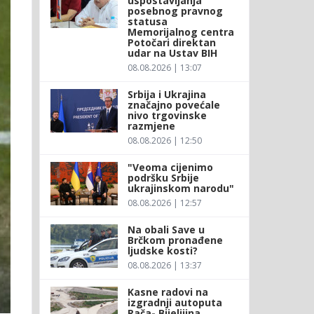
uspostavljanja
posebnog pravnog
statusa
Memorijalnog centra
Potočari direktan
udar na Ustav BIH
08.08.2026 | 13:07
Srbija i Ukrajina
značajno povećale
nivo trgovinske
razmjene
08.08.2026 | 12:50
"Veoma cijenimo
podršku Srbije
ukrajinskom narodu"
08.08.2026 | 12:57
Na obali Save u
Brčkom pronađene
ljudske kosti?
08.08.2026 | 13:37
Kasne radovi na
izgradnji autoputa
Rača- Bijeljiina