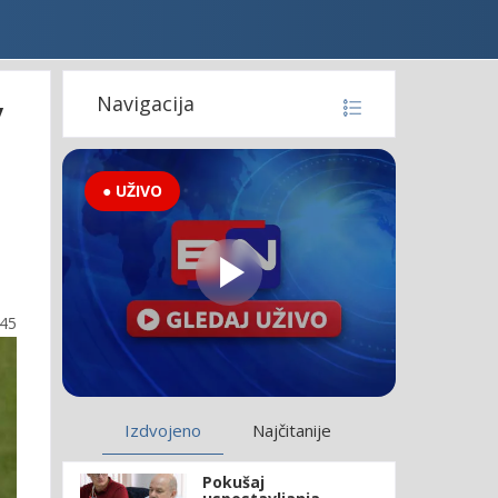
v
Navigacija
● UŽIVO
:45
Izdvojeno
Najčitanije
Pokušaj