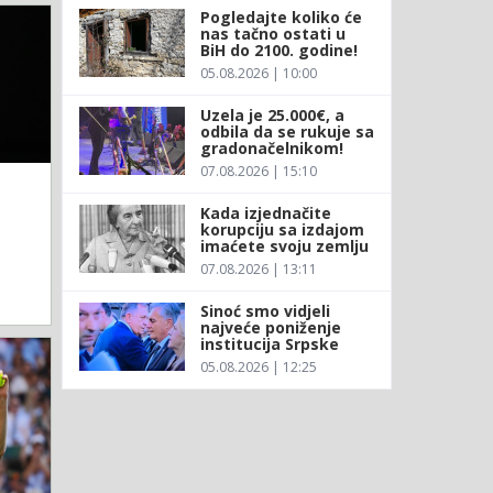
Pogledajte koliko će
nas tačno ostati u
BiH do 2100. godine!
05.08.2026 | 10:00
Uzela je 25.000€, a
odbila da se rukuje sa
gradonačelnikom!
07.08.2026 | 15:10
Kada izjednačite
korupciju sa izdajom
imaćete svoju zemlju
07.08.2026 | 13:11
Sinoć smo vidjeli
najveće poniženje
institucija Srpske
05.08.2026 | 12:25