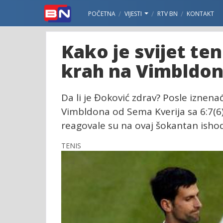
POČETNA
VIJESTI
RTV BN
KONTAKT
Kako je svijet te
krah na Vimbldon
Da li je Đoković zdrav? Posle izne
Vimbldona od Sema Kverija sa 6:7(6),
reagovale su na ovaj šokantan ishod
TENIS