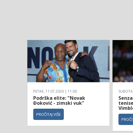
PETAK, 17.07.2026 | 11:00
SUBOTA, 
Podrška elite: "Novak
Senzac
Đoković - zimski vuk"
tenise
Vimbl
PROČITAJ VIŠE
PROČIT