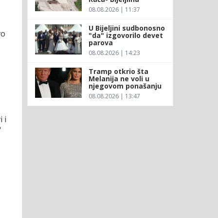
08.08.2026 | 11:37
U Bijeljini sudbonosno
vo
"da" izgovorilo devet
parova
08.08.2026 | 14:23
Tramp otkrio šta
Melanija ne voli u
njegovom ponašanju
08.08.2026 | 13:47
 i
"