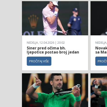
NEDELJA, 12.04.2026 | 20:02
NEDELJA,
Siner pred očima bh.
Novak
ljepotice postao broj jedan
sa Ma
PROČITAJ VIŠE
PROČIT