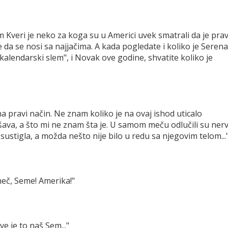
Kveri je neko za koga su u Americi uvek smatrali da je pra
 da se nosi sa najjačima. A kada pogledate i koliko je Serena
"kalendarski slem", i Novak ove godine, shvatite koliko je
a pravi način. Ne znam koliko je na ovaj ishod uticalo
ešava, a što mi ne znam šta je. U samom meču odlučili su nervi
e sustigla, a možda nešto nije bilo u redu sa njegovim telom...
meč, Seme! Amerika!"
 je to naš Sem..."