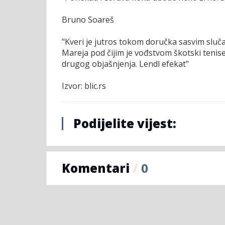
Bruno Soareš
"Kveri je jutros tokom doručka sasvim sluča
Mareja pod čijim je vođstvom škotski teni
drugog objašnjenja. Lendl efekat"
Izvor: blic.rs
Podijelite vijest:
Komentari
/
0