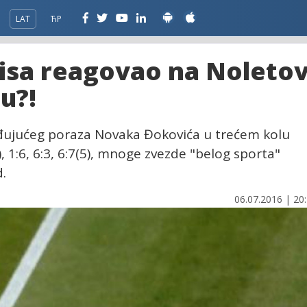
LAT
ЋР
nisa reagovao na Noleto
u?!
nađujućeg poraza Novaka Đokovića u trećem kolu
 1:6, 6:3, 6:7(5), mnoge zvezde "belog sporta"
.
06.07.2016 | 20