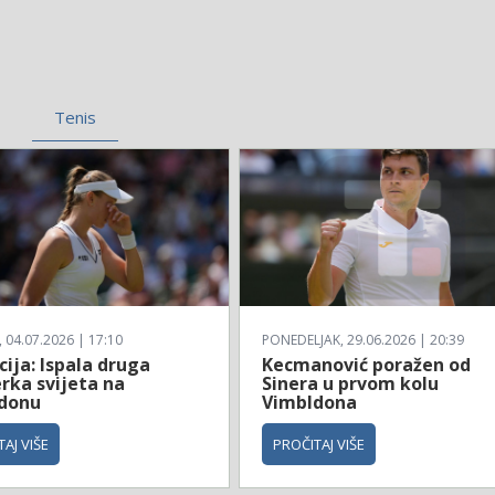
Tenis
04.07.2026 | 17:10
PONEDELJAK, 29.06.2026 | 20:39
ija: Ispala druga
Kecmanović poražen od
rka svijeta na
Sinera u prvom kolu
donu
Vimbldona
AJ VIŠE
PROČITAJ VIŠE