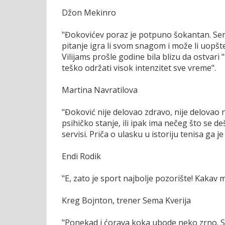
Džon Mekinro
"Đokovićev poraz je potpuno šokantan. Sem 
pitanje igra li svom snagom i može li uopšte
Vilijams prošle godine bila blizu da ostvari 
teško održati visok intenzitet sve vreme".
Martina Navratilova
"Đoković nije delovao zdravo, nije delovao n
psihičko stanje, ili ipak ima nečeg što se d
servisi. Priča o ulasku u istoriju tenisa ga j
Endi Rodik
"E, zato je sport najbolje pozorište! Kakav 
Kreg Bojnton, trener Sema Kverija
"Ponekad i ćorava koka ubode neko zrno. Sve