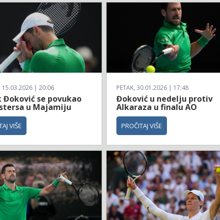
 15.03.2026 | 20:06
PETAK, 30.01.2026 | 17:48
 Đoković se povukao
Đoković u nedelju protiv
stersa u Majamiju
Alkaraza u finalu AO
AJ VIŠE
PROČITAJ VIŠE