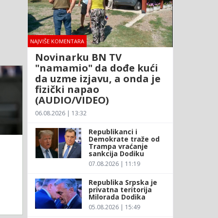
NAJVIŠE KOMENTARA
Novinarku BN TV
"namamio" da dođe kući
da uzme izjavu, a onda je
fizički napao
(AUDIO/VIDEO)
06.08.2026 | 13:32
Republikanci i
Demokrate traže od
Trampa vraćanje
sankcija Dodiku
07.08.2026 | 11:19
Republika Srpska je
privatna teritorija
Milorada Dodika
05.08.2026 | 15:49