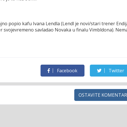
jno popio kafu Ivana Lendla (Lendl je novi/stari trener Endij
ser svojevremeno savladao Novaka u finalu Vimbldona). Nem
Facebook
Twitter
OSTAVITE KOMENTAR