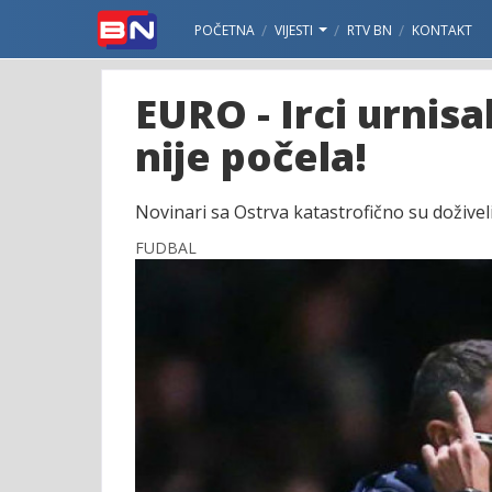
POČETNA
VIJESTI
RTV BN
KONTAKT
EURO - Irci urnisa
nije počela!
Novinari sa Ostrva katastrofično su doživeli
FUDBAL