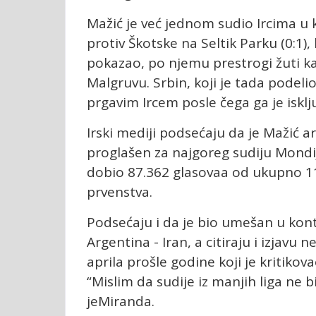
Mažić je već jednom sudio Ircima u
protiv Škotske na Seltik Parku (0:1),
pokazao, po njemu prestrogi žuti ka
Malgruvu. Srbin, koji je tada podeli
prgavim Ircem posle čega ga je isklju
Irski mediji podsećaju da je Mažić ar
proglašen za najgoreg sudiju Mondij
dobio 87.362 glasovaa od ukupno 110
prvenstva.
Podsećaju i da je bio umešan u ko
Argentina - Iran, a citiraju i izjav
aprila prošle godine koji je kritikova
“Mislim da sudije iz manjih liga ne 
jeMiranda.