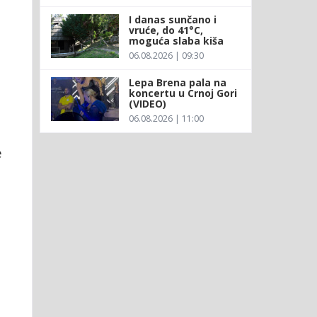
I danas sunčano i
vruće, do 41°C,
moguća slaba kiša
06.08.2026 | 09:30
Lepa Brena pala na
koncertu u Crnoj Gori
(VIDEO)
06.08.2026 | 11:00
e