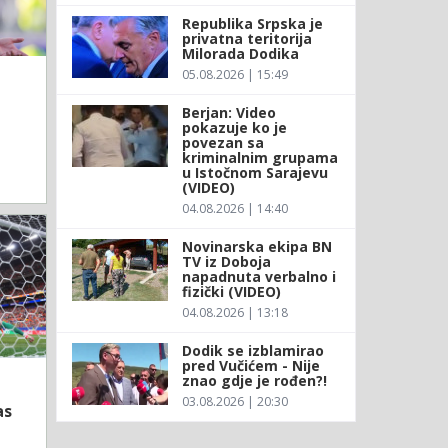
Republika Srpska je
privatna teritorija
Milorada Dodika
05.08.2026 | 15:49
Berjan: Video
pokazuje ko je
povezan sa
kriminalnim grupama
u Istočnom Sarajevu
(VIDEO)
04.08.2026 | 14:40
Novinarska ekipa BN
TV iz Doboja
napadnuta verbalno i
fizički (VIDEO)
04.08.2026 | 13:18
Dodik se izblamirao
pred Vučićem - Nije
znao gdje je rođen?!
03.08.2026 | 20:30
as