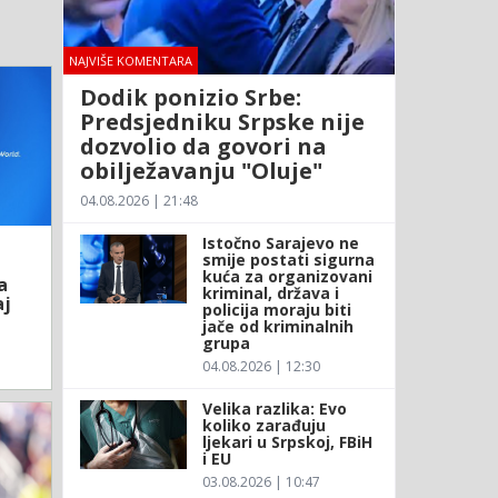
NAJVIŠE KOMENTARA
Dodik ponizio Srbe:
Predsjedniku Srpske nije
dozvolio da govori na
obilježavanju "Oluje"
04.08.2026 | 21:48
Istočno Sarajevo ne
smije postati sigurna
kuća za organizovani
a
kriminal, država i
aj
policija moraju biti
jače od kriminalnih
grupa
04.08.2026 | 12:30
Velika razlika: Evo
koliko zarađuju
ljekari u Srpskoj, FBiH
i EU
03.08.2026 | 10:47