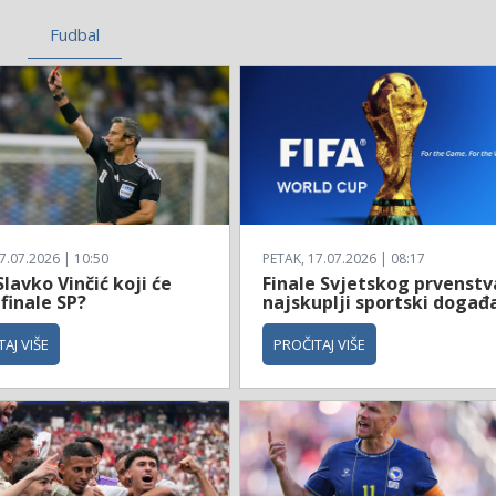
Fudbal
7.07.2026 | 10:50
PETAK, 17.07.2026 | 08:17
Slavko Vinčić koji će
Finale Svjetskog prvenstv
 finale SP?
najskuplji sportski događ
AJ VIŠE
PROČITAJ VIŠE