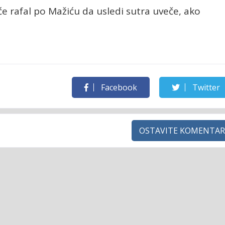
rafal po Mažiću da usledi sutra uveče, ako
Facebook
Twitter
OSTAVITE KOMENTAR