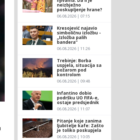
njivama: Da li je
neizbježno
poskupljenje hrane?
06.08.2026 | 07:15
Kresojević najavio
simboličnu izložbu -
„Izložba palih
bandera“
06.08.2026 | 11:26
Trebinje: Borba
uspjela, situacija sa
požarom pod
kontrolom
06.08.2026 | 09:48
Infantino dobio
podršku UO FIFA-e,
ostaje predsjednik
06.08.2026 | 11:07
Pitanje koje zanima
ljubitelje kafe: Zašto
u
je toliko poskupjela
06.08.2026 | 10:05