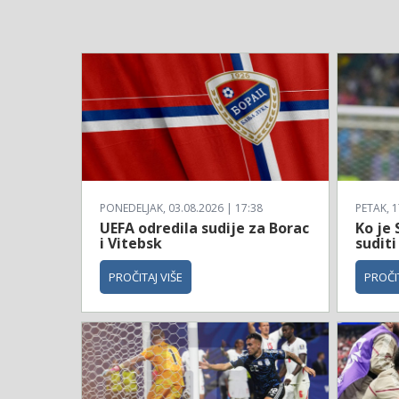
PONEDELJAK, 03.08.2026 | 17:38
PETAK, 1
UEFA odredila sudije za Borac
Ko je 
i Vitebsk
suditi
PROČITAJ VIŠE
PROČIT