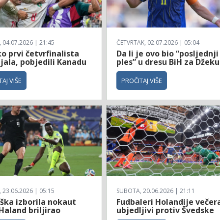
04.07.2026 | 21:45
ČETVRTAK, 02.07.2026 | 05:04
 prvi četvrfinalista
Da li je ovo bio “posljednji
jala, pobjedili Kanadu
ples” u dresu BiH za Džeku
AJ VIŠE
PROČITAJ VIŠE
23.06.2026 | 05:15
SUBOTA, 20.06.2026 | 21:11
ška izborila nokaut
Fudbaleri Holandije večer
Haland briljirao
ubjedljivi protiv Švedske