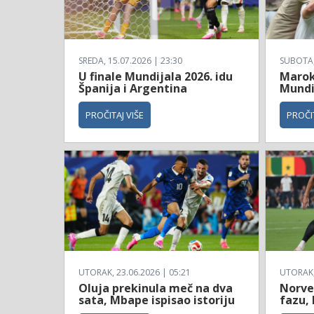
SREDA, 15.07.2026 | 23:30
SUBOTA, 
U finale Mundijala 2026. idu
Maroko
Španija i Argentina
Mundi
PROČITAJ VIŠE
PROČIT
UTORAK, 23.06.2026 | 05:21
UTORAK, 
Oluja prekinula meč na dva
Norve
sata, Mbape ispisao istoriju
fazu, 