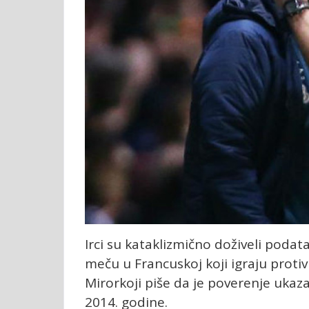
Irci su kataklizmično doživeli poda
meču u Francuskoj koji igraju protiv
Mirorkoji piše da je poverenje ukaz
2014. godine.