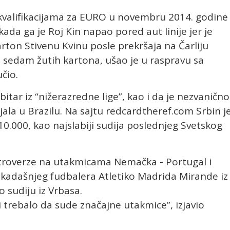
 kvalifikacijama za EURO u novembru 2014. godine
 kada ga je Roj Kin napao pored aut linije jer je
rton Stivenu Kvinu posle prekršaja na Čarliju
o sedam žutih kartona, ušao je u raspravu sa
čio.
bitar iz “nižerazredne lige”, kao i da je nezvanično
ala u Brazilu. Na sajtu redcardtheref.com Srbin j
.000, kao najslabiji sudija poslednjeg Svetskog
ntroverze na utakmicama Nemačka - Portugal i
u nekadašnjeg fudbalera Atletiko Madrida Mirande iz
o sudiju iz Vrbasa.
bi trebalo da sude značajne utakmice”, izjavio