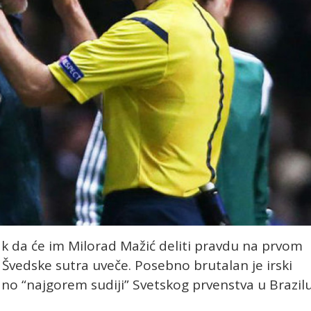
tak da će im Milorad Mažić deliti pravdu na prvom
 Švedske sutra uveče. Posebno brutalan je irski
ano “najgorem sudiji” Svetskog prvenstva u Brazil