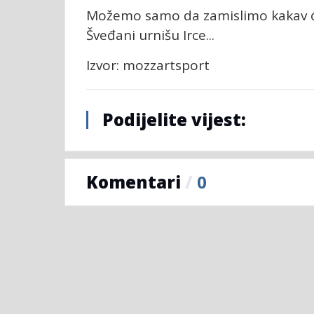
Možemo samo da zamislimo kakav će 
Šveđani urnišu Irce...
Izvor: mozzartsport
Podijelite vijest:
Komentari
/
0