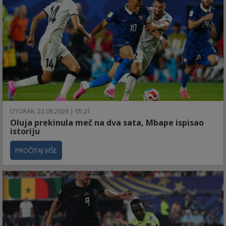
UTORAK, 23.06.2026 | 05:21
Oluja prekinula meč na dva sata, Mbape ispisao
istoriju
PROČITAJ VIŠE