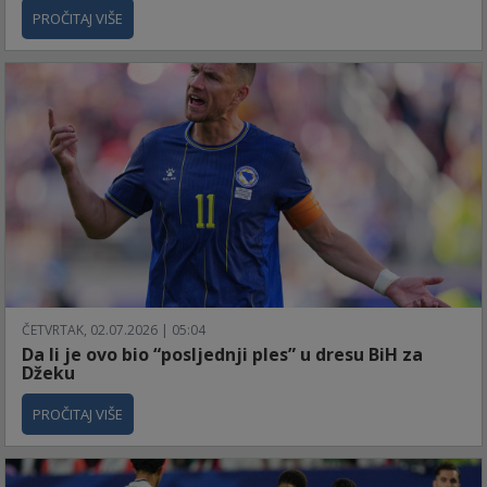
PROČITAJ VIŠE
ČETVRTAK, 02.07.2026 | 05:04
Da li je ovo bio “posljednji ples” u dresu BiH za
Džeku
PROČITAJ VIŠE