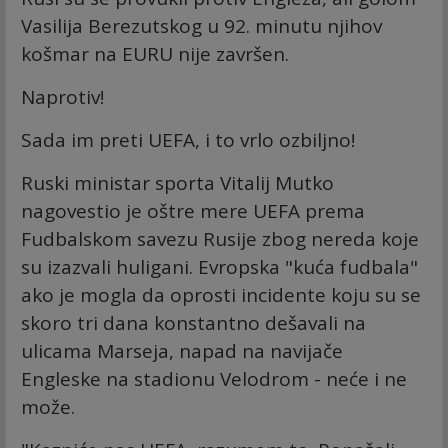
Vasilija Berezutskog u 92. minutu njihov
košmar na EURU nije završen.
Naprotiv!
Sada im preti UEFA, i to vrlo ozbiljno!
Ruski ministar sporta Vitalij Mutko
nagovestio je oštre mere UEFA prema
Fudbalskom savezu Rusije zbog nereda koje
su izazvali huligani. Evropska "kuća fudbala"
ako je mogla da oprosti incidente koju su se
skoro tri dana konstantno dešavali na
ulicama Marseja, napad na navijače
Engleske na stadionu Velodrom - neće i ne
može.