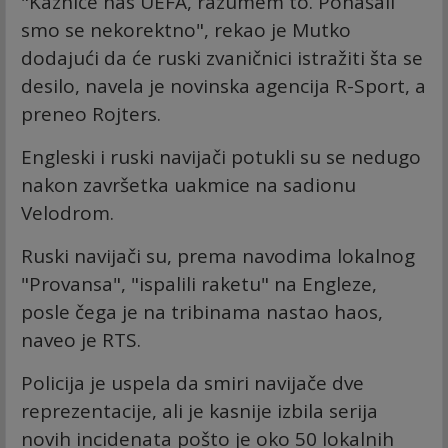
"Kazniće nas UEFA, razumem to. Ponašali
smo se nekorektno", rekao je Mutko
dodajući da će ruski zvaničnici istražiti šta se
desilo, navela je novinska agencija R-Sport, a
preneo Rojters.
Engleski i ruski navijači potukli su se nedugo
nakon završetka uakmice na sadionu
Velodrom.
Ruski navijači su, prema navodima lokalnog
"Provansa", "ispalili raketu" na Engleze,
posle čega je na tribinama nastao haos,
naveo je RTS.
Policija je uspela da smiri navijače dve
reprezentacije, ali je kasnije izbila serija
novih incidenata pošto je oko 50 lokalnih