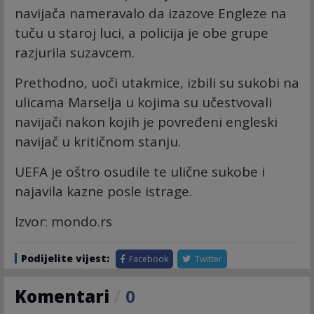
navijača nameravalo da izazove Engleze na
tuču u staroj luci, a policija je obe grupe
razjurila suzavcem.
Prethodno, uoči utakmice, izbili su sukobi na
ulicama Marselja u kojima su učestvovali
navijači nakon kojih je povređeni engleski
navijač u kritičnom stanju.
UEFA je oštro osudile te ulične sukobe i
najavila kazne posle istrage.
Izvor: mondo.rs
Podijelite vijest:
Facebook
Twitter
Komentari
/
0