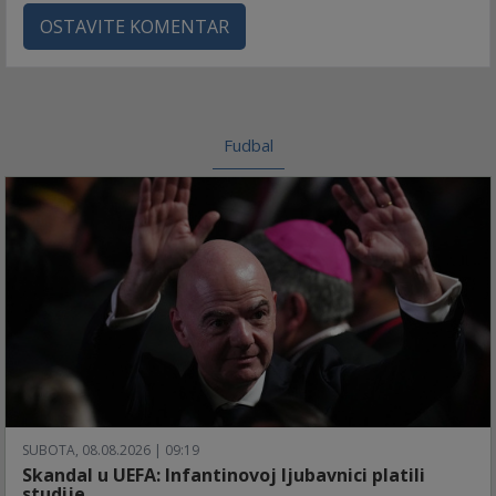
OSTAVITE KOMENTAR
Fudbal
SUBOTA, 08.08.2026 | 09:19
Skandal u UEFA: Infantinovoj ljubavnici platili
studije